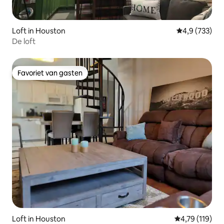
Loft in Houston
Gemiddelde be
4,9 (733)
De loft
Favoriet van gasten
Favoriet van gasten
Loft in Houston
Gemiddelde be
4,79 (119)