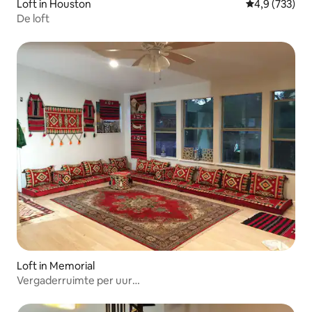
Loft in Houston
Gemiddelde be
4,9 (733)
De loft
Loft in Memorial
Vergaderruimte per uur
Yoga/Kunst/Foto/Klas/Boekenclub