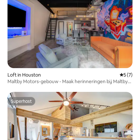
Loft in Houston
Gemiddeld
5 (7)
Maltby Motors-gebouw - Maak herinneringen bij Maltby
Motors
Superhost
Superhost