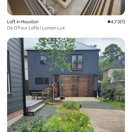
Loft in Houston
Gemiddelde 
4,7 (61)
De O’Four Lofts | Lumen Lux