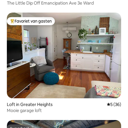
The Little Dip Off Emancipation Ave 3e Ward
Favoriet van gasten
Topfavoriet van gasten
Loft in Greater Heights
Gemiddelde
5 (36)
Mooie garage loft