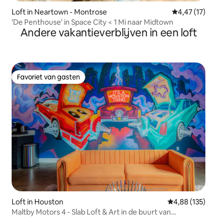
Loft in Neartown - Montrose
Gemiddelde be
4,47 (17)
'De Penthouse' in Space City < 1 Mi naar Midtown
Andere vakantieverblijven in een loft
Favoriet van gasten
Favoriet van gasten
Loft in Houston
Gemiddelde beo
4,88 (135)
Maltby Motors 4 - Slab Loft & Art in de buurt van