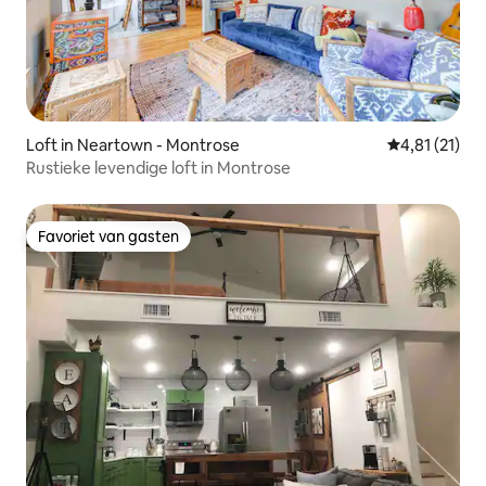
Loft in Neartown - Montrose
Gemiddelde b
4,81 (21)
Rustieke levendige loft in Montrose
Favoriet van gasten
Favoriet van gasten