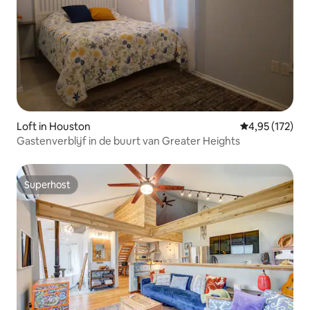
Loft in Houston
Gemiddelde beo
4,95 (172)
Gastenverblijf in de buurt van Greater Heights
Superhost
Superhost