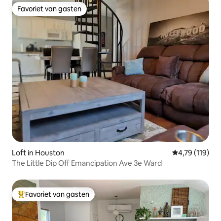
Favoriet van gasten
Favoriet van gasten
Loft in Houston
Gemiddelde be
4,79 (119)
The Little Dip Off Emancipation Ave 3e Ward
Favoriet van gasten
Topfavoriet van gasten