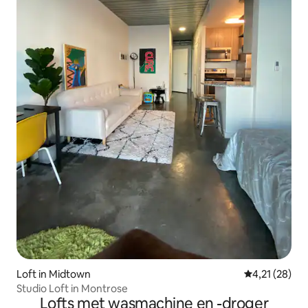
Loft in Midtown
Gemiddelde be
4,21 (28)
Studio Loft in Montrose
Lofts met wasmachine en -droger