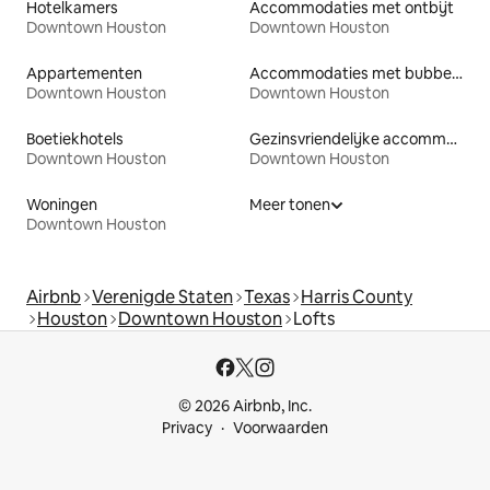
Hotelkamers
Accommodaties met ontbijt
Downtown Houston
Downtown Houston
Appartementen
Accommodaties met bubbelbad
Downtown Houston
Downtown Houston
Boetiekhotels
Gezinsvriendelijke accommodaties
Downtown Houston
Downtown Houston
Woningen
Meer tonen
Downtown Houston
Airbnb
Verenigde Staten
Texas
Harris County
Houston
Downtown Houston
Lofts
© 2026 Airbnb, Inc.
Privacy
Voorwaarden