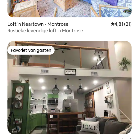
Loft in Neartown - Montrose
Gemiddelde b
4,81 (21)
Rustieke levendige loft in Montrose
Favoriet van gasten
Favoriet van gasten