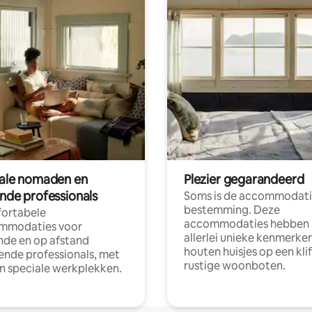
tale nomaden en
Plezier gegarandeerd
ende professionals
Soms is de accommodati
bestemming. Deze
ortabele
accommodaties hebben
mmodaties voor
allerlei unieke kenmerken
nde en op afstand
houten huisjes op een klif
nde professionals, met
rustige woonboten.
en speciale werkplekken.