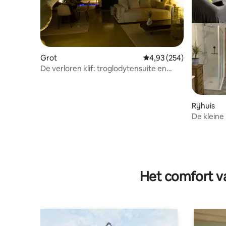
Grot
Gemiddelde beoordeling
4,93 (254)
De verloren klif: troglodytensuite en
privé spa
Rijhuis
De kleine
Het comfort va