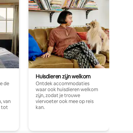
Huisdieren zijn welkom
e de
Ontdek accommodaties
waar ook huisdieren welkom
zijn, zodat je trouwe
, van
viervoeter ook mee op reis
 tot
kan.