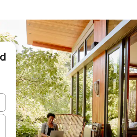
nd
een keuze met je de pijltjestoetsen omhoog en omlaag, óf door te tikk