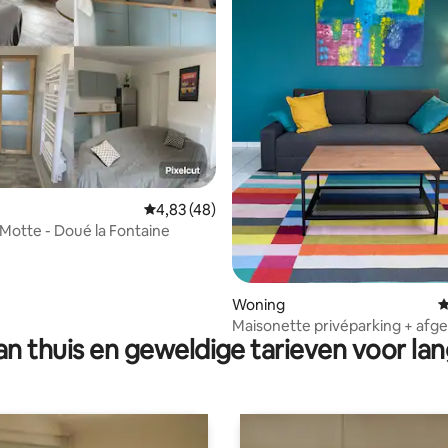
 van 4,93 op 5, 254 recensies
Gemiddelde beoordeling van 4,83 op 5, 48 r
4,83 (48)
 Motte - Doué la Fontaine
Woning
G
Maisonette privéparking + afge
n thuis en geweldige tarieven voor lan
fiets-/motorfietsgarage