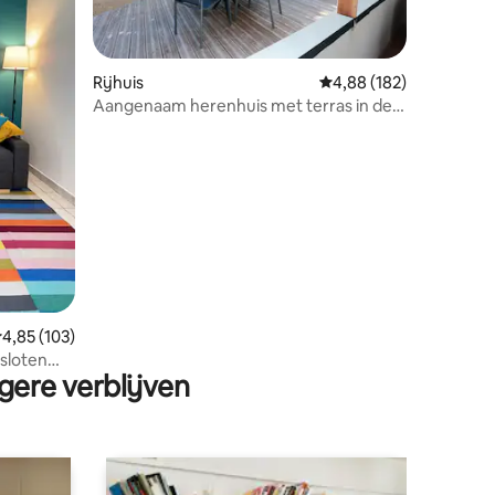
Rijhuis
Gemiddelde beoordeling
4,88 (182)
Aangenaam herenhuis met terras in de
buurt van dierentuin
ecensies
emiddelde beoordeling van 4,85 op 5, 103 recensies
4,85 (103)
sloten
gere verblijven