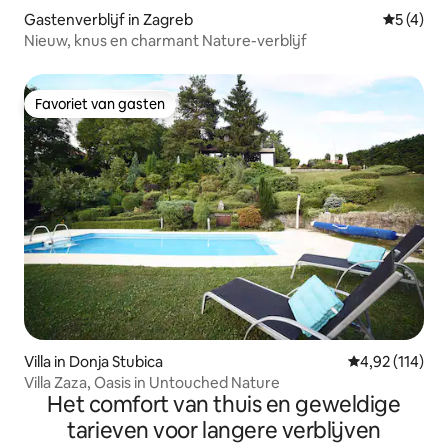
Gastenverblijf in Zagreb
Gemiddeld
5 (4)
Nieuw, knus en charmant Nature-verblijf
Favoriet van gasten
Favoriet van gasten
Villa in Donja Stubica
Gemiddelde beo
4,92 (114)
Villa Zaza, Oasis in Untouched Nature
Het comfort van thuis en geweldige
tarieven voor langere verblijven