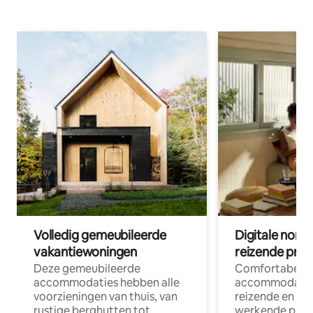
Volledig gemeubileerde
Digitale nom
vakantiewoningen
reizende prof
Deze gemeubileerde
Comfortabele
accommodaties hebben alle
accommodatie
voorzieningen van thuis, van
reizende en op
rustige berghutten tot
werkende profe