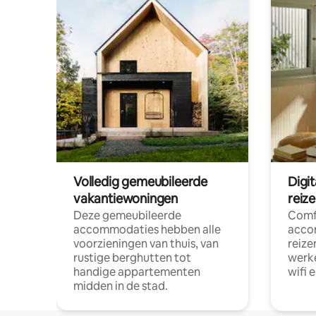
Volledig gemeubileerde
Digi
vakantiewoningen
reiz
Deze gemeubileerde
Comf
accommodaties hebben alle
acco
voorzieningen van thuis, van
reize
rustige berghutten tot
werke
handige appartementen
wifi 
midden in de stad.