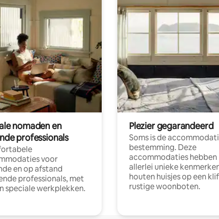
tale nomaden en
Plezier gegarandeerd
ende professionals
Soms is de accommodati
bestemming. Deze
ortabele
accommodaties hebben
mmodaties voor
allerlei unieke kenmerken
nde en op afstand
houten huisjes op een klif
nde professionals, met
rustige woonboten.
en speciale werkplekken.