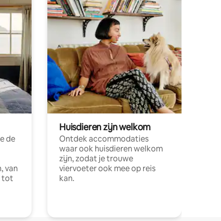
Huisdieren zijn welkom
e de
Ontdek accommodaties
waar ook huisdieren welkom
zijn, zodat je trouwe
, van
viervoeter ook mee op reis
 tot
kan.