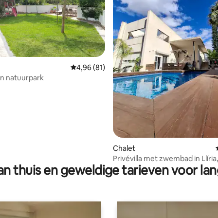
ng van 4,88 op 5, 8 recensies
Gemiddelde beoordeling van 4,96 op 5, 81 r
4,96 (81)
in natuurpark
Chalet
Privévilla met zwembad in Llíria
n thuis en geweldige tarieven voor lan