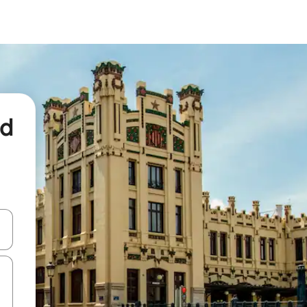
nd
een keuze met je de pijltjestoetsen omhoog en omlaag, óf door te tikk