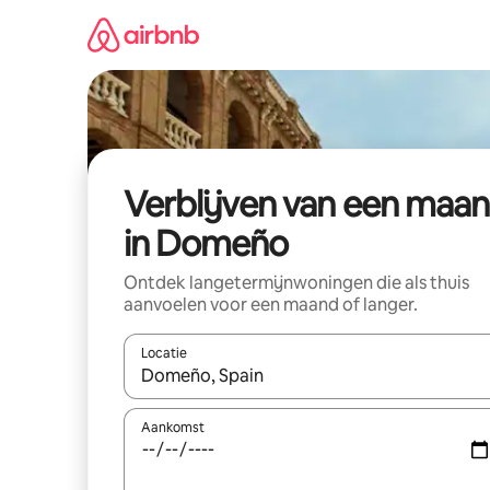
Ga
direct
naar
inhoud
Verblijven van een maa
in Domeño
Ontdek langetermijnwoningen die als thuis
aanvoelen voor een maand of langer.
Locatie
Wanneer er resultaten beschikbaar zijn, maak je 
Aankomst