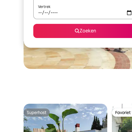
Vertrek
Zoeken
Superhost
Favoriet
Superhost
Favoriet