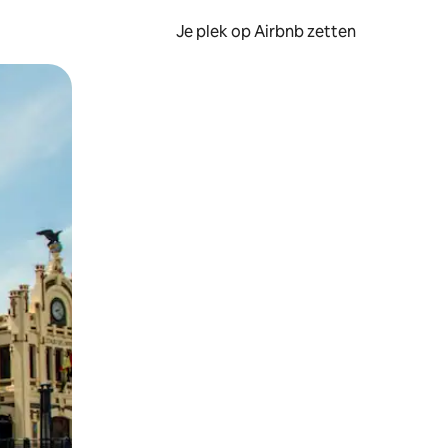
Je plek op Airbnb zetten
en of swipen.