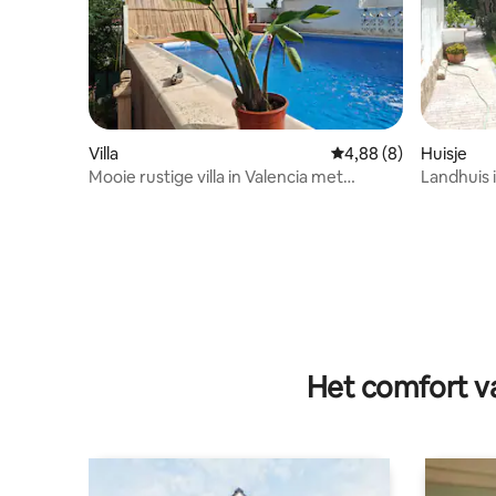
Villa
Gemiddelde beoordeli
4,88 (8)
Huisje
Mooie rustige villa in Valencia met
Landhuis 
privézwembad
Het comfort va