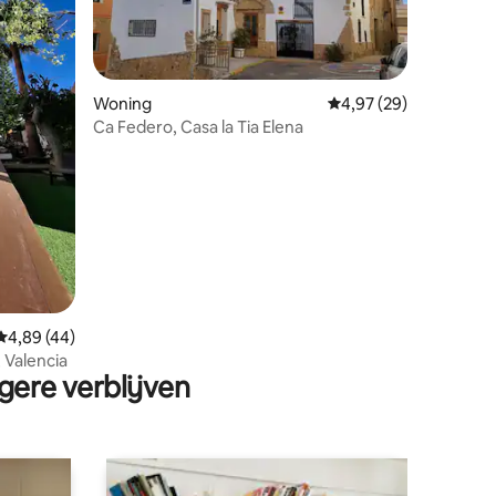
Woning
Gemiddelde beoordelin
4,97 (29)
Ca Federo, Casa la Tia Elena
ecensies
Gemiddelde beoordeling van 4,89 op 5, 44 recensies
4,89 (44)
, Valencia
gere verblijven