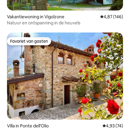
Vakantiewoning in Vigolzone
Gemiddelde beo
4,87 (146)
Natuur en ontspanning in de heuvels
Favoriet van gasten
Favoriet van gasten
Villa in Ponte dell'Olio
Gemiddelde be
4,93 (74)