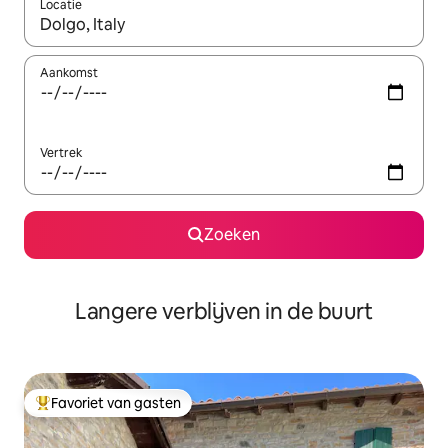
Locatie
Wanneer er resultaten beschikbaar zijn, maak je een keuze met 
Aankomst
Vertrek
Zoeken
Langere verblijven in de buurt
Favoriet van gasten
Topfavoriet van gasten