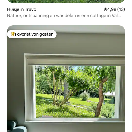
Huisje in Travo
Gemiddelde be
4,98 (43)
Natuur, ontspanning en wandelen in een cottage in Val
Trebbia
Favoriet van gasten
Topfavoriet van gasten