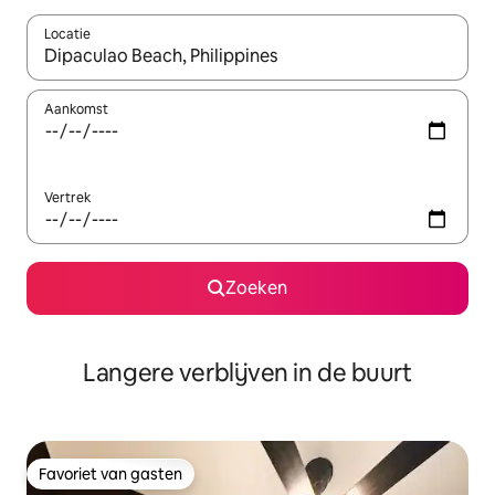
Locatie
Wanneer er resultaten beschikbaar zijn, maak je een keuze met 
Aankomst
Vertrek
Zoeken
Langere verblijven in de buurt
Favoriet van gasten
Favoriet van gasten