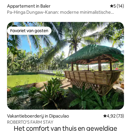
Appartement in Baler
Gemiddelde
5 (14)
Pa-Hinga Dungaw-Kanan: moderne minimalistische
studio
Favoriet van gasten
Favoriet van gasten
Vakantieboerderij in Dipaculao
Gemiddelde be
4,92 (73)
ROBERTO'S FARM STAY
Het comfort van thuis en geweldige