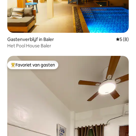
Gastenverblijf in Baler
Gemiddeld
5 (8)
Het Pool House Baler
Favoriet van gasten
Topfavoriet van gasten