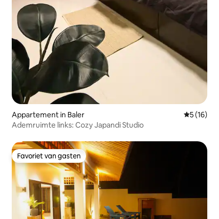
Appartement in Baler
Gemiddelde
5 (16)
Ademruimte links: Cozy Japandi Studio
Favoriet van gasten
Favoriet van gasten