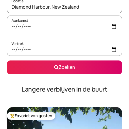
Locatie
Wanneer er resultaten beschikbaar zijn, maak je een keuze met 
Aankomst
Vertrek
Zoeken
Langere verblijven in de buurt
Favoriet van gasten
Topfavoriet van gasten