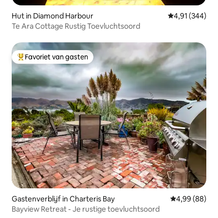
Hut in Diamond Harbour
Gemiddelde beo
4,91 (344)
Te Ara Cottage Rustig Toevluchtsoord
Favoriet van gasten
Topfavoriet van gasten
Gastenverblijf in Charteris Bay
Gemiddelde be
4,99 (88)
Bayview Retreat - Je rustige toevluchtsoord