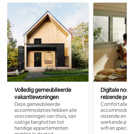
Volledig gemeubileerde
Digitale nom
vakantiewoningen
reizende prof
Deze gemeubileerde
Comfortabele
accommodaties hebben alle
accommodatie
voorzieningen van thuis, van
reizende en op
rustige berghutten tot
werkende profe
handige appartementen
wifi en special