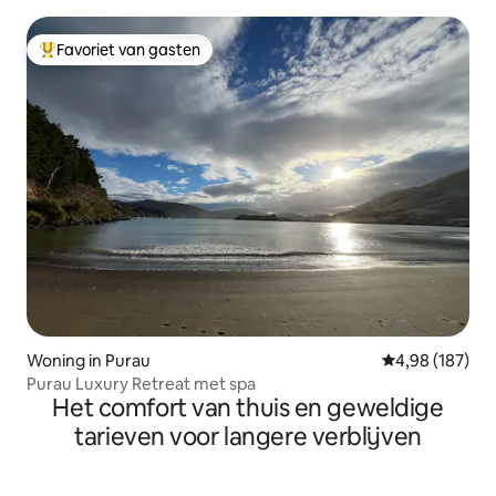
Favoriet van gasten
Topfavoriet van gasten
Woning in Purau
Gemiddelde beo
4,98 (187)
Purau Luxury Retreat met spa
Het comfort van thuis en geweldige
tarieven voor langere verblijven