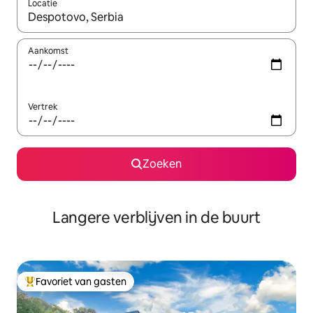
Locatie
Wanneer er resultaten beschikbaar zijn, maak je een keuze met 
Aankomst
Vertrek
Zoeken
Langere verblijven in de buurt
Favoriet van gasten
Topfavoriet van gasten