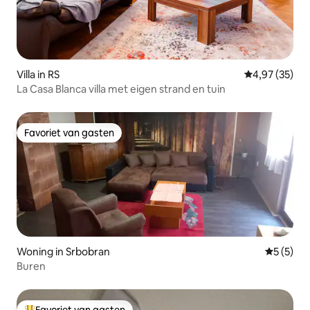
Villa in RS
Gemiddelde be
4,97 (35)
La Casa Blanca villa met eigen strand en tuin
Favoriet van gasten
Favoriet van gasten
Woning in Srbobran
Gemiddeld
5 (5)
Buren
Favoriet van gasten