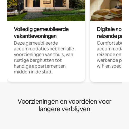
Volledig gemeubileerde
Digitale nom
vakantiewoningen
reizende prof
Deze gemeubileerde
Comfortabele
accommodaties hebben alle
accommodatie
voorzieningen van thuis, van
reizende en op
rustige berghutten tot
werkende profe
handige appartementen
wifi en special
midden in de stad.
Voorzieningen en voordelen voor
langere verblijven