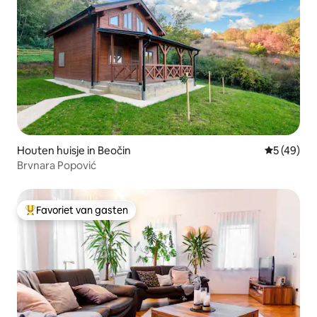
Houten huisje in Beočin
Gemiddelde
5 (49)
Brvnara Popović
Favoriet van gasten
Topfavoriet van gasten