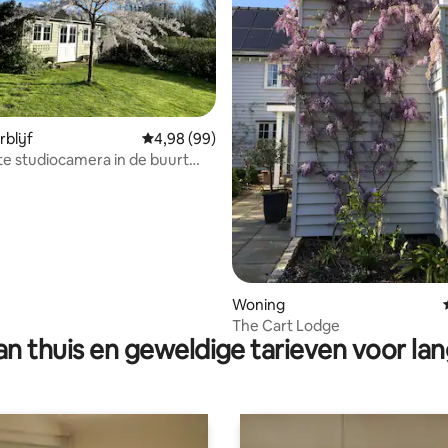
 van 4,85 op 5, 704 recensies
blijf
Gemiddelde beoordeling van 4,98 op 5, 99 r
4,98 (99)
e studiocamera in de buurt
market
Woning
The Cart Lodge
n thuis en geweldige tarieven voor lan