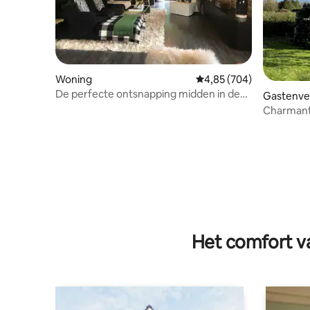
Woning
Gemiddelde beoordeling
4,85 (704)
De perfecte ontsnapping midden in de
Gastenver
natuur.
Charmant
van New
Het comfort va