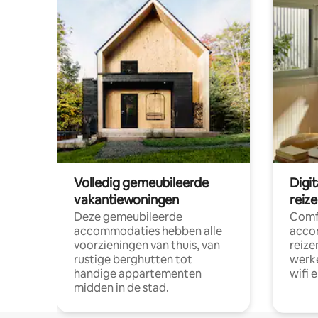
Volledig gemeubileerde
Digi
vakantiewoningen
reiz
Deze gemeubileerde
Comf
accommodaties hebben alle
acco
voorzieningen van thuis, van
reize
rustige berghutten tot
werke
handige appartementen
wifi 
midden in de stad.