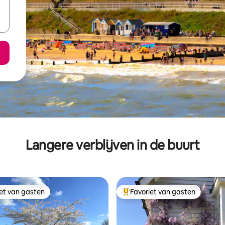
Langere verblijven in de buurt
iet van gasten
Favoriet van gasten
iet van gasten
Topfavoriet van gasten