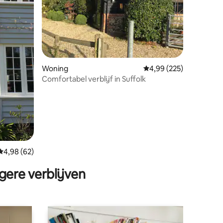
Woning
Gemiddelde beoordeling
4,99 (225)
ecensies
Comfortabel verblijf in Suffolk
Gemiddelde beoordeling van 4,98 op 5, 62 recensies
4,98 (62)
gere verblijven