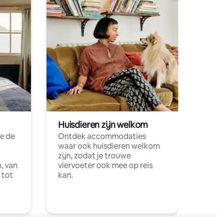
Huisdieren zijn welkom
e de
Ontdek accommodaties
waar ook huisdieren welkom
zijn, zodat je trouwe
, van
viervoeter ook mee op reis
 tot
kan.