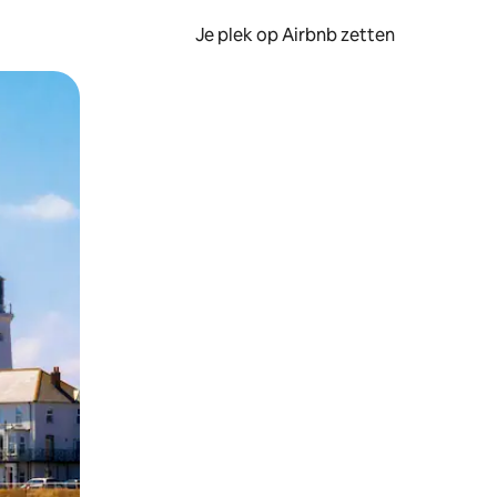
Je plek op Airbnb zetten
en of swipen.