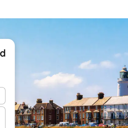
nd
een keuze met je de pijltjestoetsen omhoog en omlaag, óf door te tikk