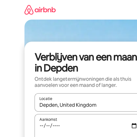
Ga
direct
naar
inhoud
Verblijven van een maa
in Depden
Ontdek langetermijnwoningen die als thuis
aanvoelen voor een maand of langer.
Locatie
Wanneer er resultaten beschikbaar zijn, maak je 
Aankomst