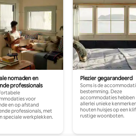
tale nomaden en
Plezier gegarandeerd
ende professionals
Soms is de accommodati
bestemming. Deze
ortabele
accommodaties hebben
mmodaties voor
allerlei unieke kenmerken
nde en op afstand
houten huisjes op een klif
nde professionals, met
rustige woonboten.
en speciale werkplekken.