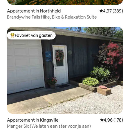
Appartement in Northfield
Gemiddelde beo
4,97 (389)
Brandywine Falls Hike, Bike & Relaxation Suite
Favoriet van gasten
Topfavoriet van gasten
Appartement in Kingsville
Gemiddelde beo
4,96 (178)
Manger Six (We laten een ster voor je aan)