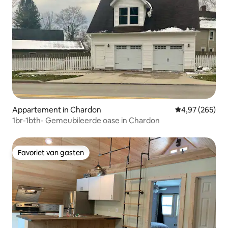
Appartement in Chardon
Gemiddelde beo
4,97 (265)
1br-1bth- Gemeubileerde oase in Chardon
Favoriet van gasten
Favoriet van gasten