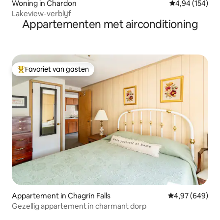
Woning in Chardon
Gemiddelde beo
4,94 (154)
Lakeview-verblijf
Appartementen met airconditioning
Favoriet van gasten
Topfavoriet van gasten
Appartement in Chagrin Falls
Gemiddelde beo
4,97 (649)
Gezellig appartement in charmant dorp