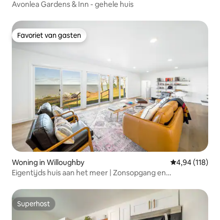
Avonlea Gardens & Inn - gehele huis
Favoriet van gasten
Favoriet van gasten
Woning in Willoughby
Gemiddelde beo
4,94 (118)
Eigentijds huis aan het meer | Zonsopgang en
zonsondergang
Superhost
Superhost