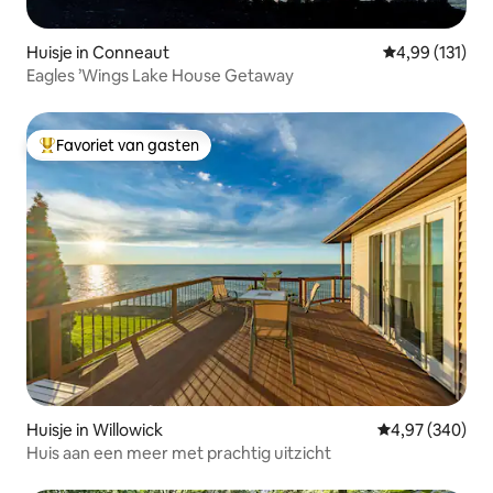
Huisje in Conneaut
Gemiddelde beo
4,99 (131)
Eagles ’Wings Lake House Getaway
Favoriet van gasten
Topfavoriet van gasten
Huisje in Willowick
Gemiddelde beo
4,97 (340)
Huis aan een meer met prachtig uitzicht