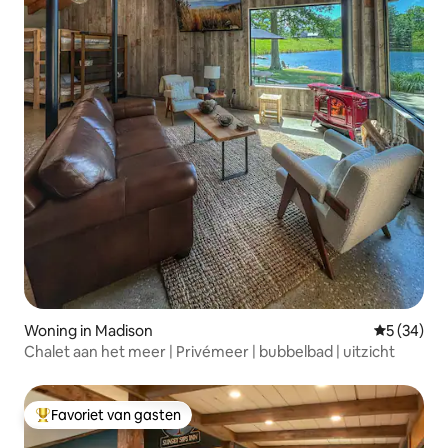
Woning in Madison
Gemiddelde
5 (34)
Chalet aan het meer | Privémeer | bubbelbad | uitzicht
Favoriet van gasten
Topfavoriet van gasten