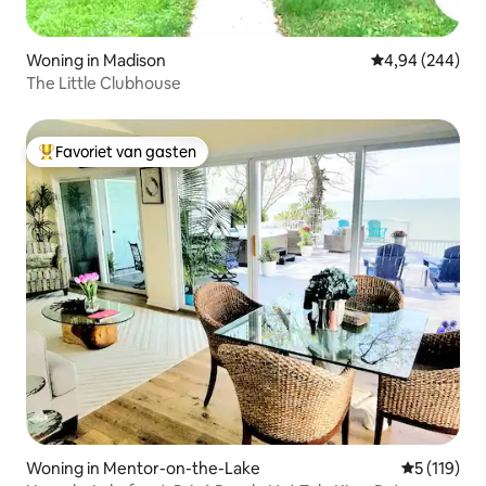
Woning in Madison
Gemiddelde beo
4,94 (244)
The Little Clubhouse
Favoriet van gasten
Topfavoriet van gasten
Woning in Mentor-on-the-Lake
Gemiddelde
5 (119)