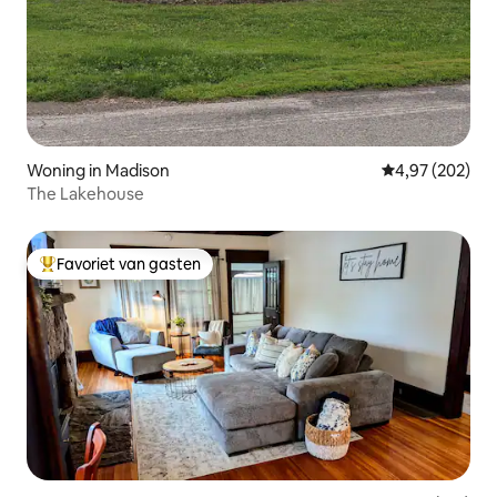
Woning in Madison
Gemiddelde beo
4,97 (202)
The Lakehouse
Favoriet van gasten
Topfavoriet van gasten