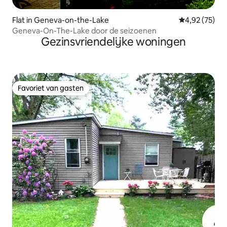
Flat in Geneva-on-the-Lake
Gemiddelde be
4,92 (75)
Geneva-On-The-Lake door de seizoenen
Gezinsvriendelijke woningen
Favoriet van gasten
Favoriet van gasten