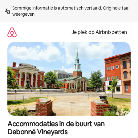
Ga
Sommige informatie is automatisch vertaald. 
Originele taal 
direct
weergeven
naar
inhoud
Je plek op Airbnb zetten
Accommodaties in de buurt van
Debonné Vineyards