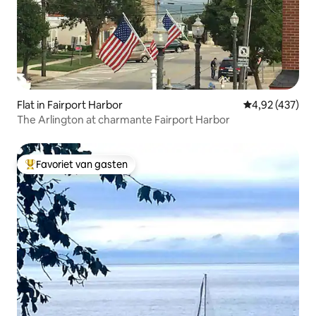
Flat in Fairport Harbor
Gemiddelde beo
4,92 (437)
The Arlington at charmante Fairport Harbor
Favoriet van gasten
Topfavoriet van gasten