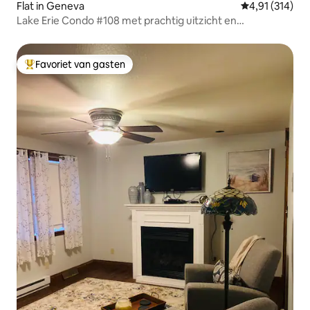
Flat in Geneva
Gemiddelde beo
4,91 (314)
Lake Erie Condo #108 met prachtig uitzicht en
binnenzwembad
Favoriet van gasten
Topfavoriet van gasten