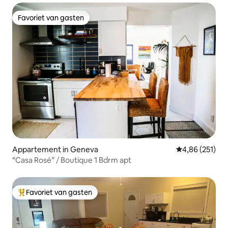
Favoriet van gasten
Favoriet van gasten
Appartement in Geneva
Gemiddelde beo
4,86 (251)
“Casa Rosé” / Boutique 1 Bdrm apt
Favoriet van gasten
Topfavoriet van gasten