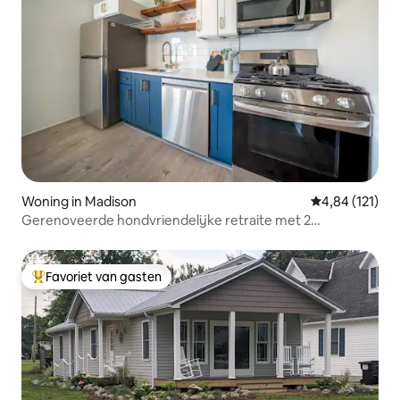
Woning in Madison
Gemiddelde beo
4,84 (121)
Gerenoveerde hondvriendelijke retraite met 2
slaapkamers bij Lake Erie!
Favoriet van gasten
Topfavoriet van gasten