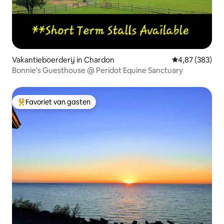
Vakantieboerderij in Chardon
Gemiddelde beo
4,87 (383)
Bonnie's Guesthouse @ Peridot Equine Sanctuary
Favoriet van gasten
Topfavoriet van gasten