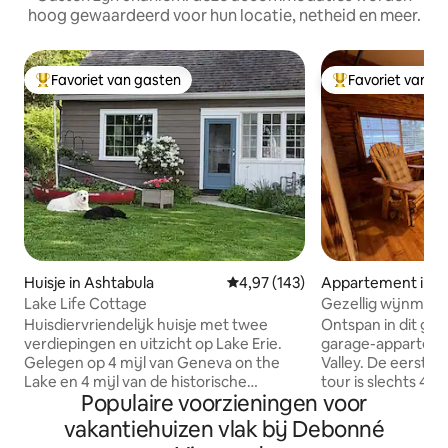
hoog gewaardeerd voor hun locatie, netheid en meer.
Favoriet van gasten
Favoriet van g
Topfavoriet van gasten
Topfavoriet van 
Huisje in Ashtabula
Gemiddelde beoordeling van 4,9
4,97 (143)
Appartement in M
Lake Life Cottage
Gezellig wijnmaker
bubbelbad!
Huisdiervriendelijk huisje met twee
Ontspan in dit geze
verdiepingen en uitzicht op Lake Erie.
garage-apparteme
Gelegen op 4 mijl van Geneva on the
Valley. De eerste 
Lake en 4 mijl van de historische
tour is slechts 4 
Populaire voorzieningen voor
Ashtabula Harbor direct aan Lake Road.
meer dan 30 meer
Meer dan 30 wijngaarden binnen 15 mijl.
Bezoek het nabijg
vakantiehuizen vlak bij Debonné
Breng de dag door met een rondleiding
Thompson Ledges,