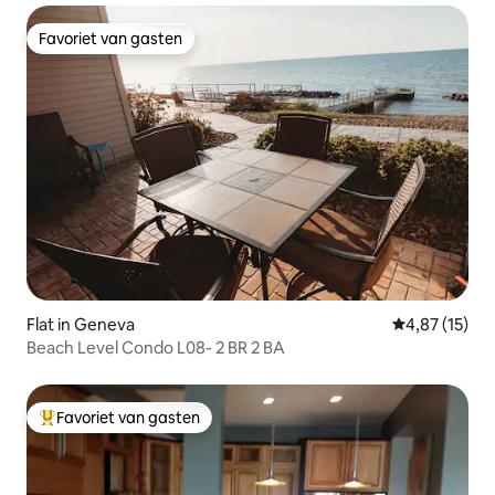
Favoriet van gasten
Favoriet van gasten
Flat in Geneva
Gemiddelde be
4,87 (15)
Beach Level Condo L08- 2 BR 2 BA
Favoriet van gasten
Topfavoriet van gasten