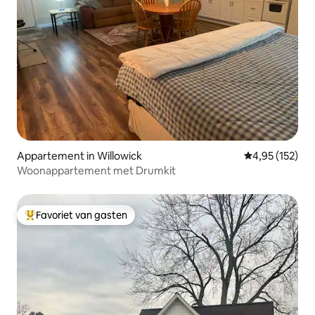
Appartement in Willowick
Gemiddelde beo
4,95 (152)
Woonappartement met Drumkit
Favoriet van gasten
Topfavoriet van gasten