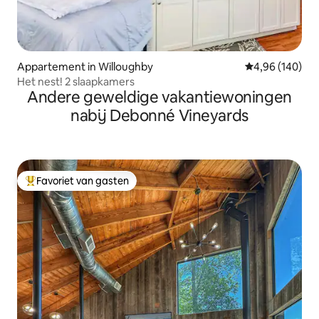
Appartement in Willoughby
Gemiddelde beo
4,96 (140)
Het nest! 2 slaapkamers
Andere geweldige vakantiewoningen
nabij Debonné Vineyards
Favoriet van gasten
Topfavoriet van gasten