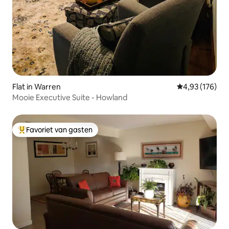
Flat in Warren
Gemiddelde beo
4,93 (176)
Mooie Executive Suite - Howland
Favoriet van gasten
Topfavoriet van gasten