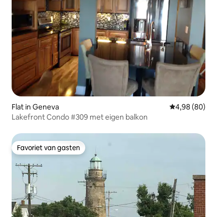
Flat in Geneva
Gemiddelde be
4,98 (80)
Lakefront Condo #309 met eigen balkon
Favoriet van gasten
Favoriet van gasten