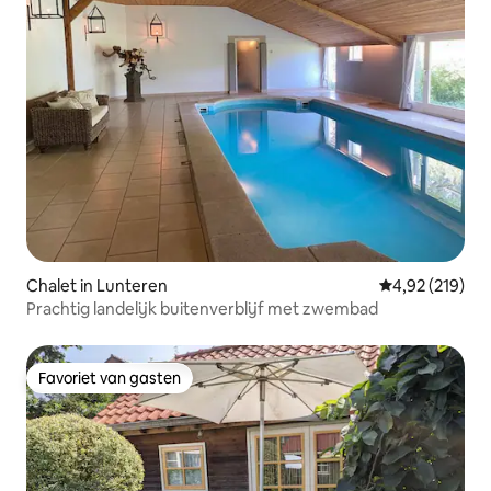
Chalet in Lunteren
Gemiddelde beo
4,92 (219)
Prachtig landelijk buitenverblijf met zwembad
Favoriet van gasten
Favoriet van gasten