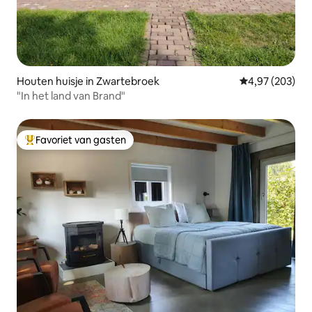
Houten huisje in Zwartebroek
Gemiddelde beo
4,97 (203)
"In het land van Brand"
Favoriet van gasten
Topfavoriet van gasten