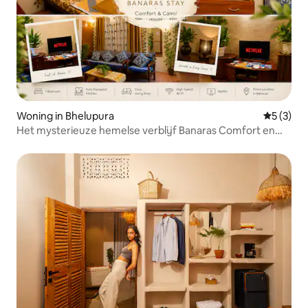
Woning in Bhelupura
Gemiddeld
5 (3)
Het mysterieuze hemelse verblijf Banaras Comfort en
rust!