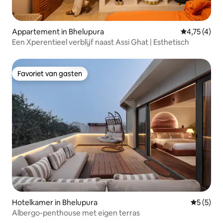
Appartement in Bhelupura
Gemiddelde 
4,75 (4)
Een Xperentieel verblijf naast Assi Ghat | Esthetisch
Favoriet van gasten
Favoriet van gasten
Hotelkamer in Bhelupura
Gemiddeld
5 (5)
Albergo-penthouse met eigen terras