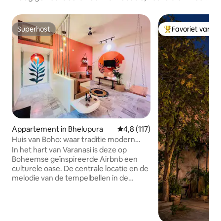
Superhost
Favoriet van g
Superhost
Topfavoriet van 
Appartement in Bhelupura
Gemiddelde beoordeling van 4,
4,8 (117)
Huis van Boho: waar traditie modern
comfort ontmoet
In het hart van Varanasi is deze op
Boheemse geïnspireerde Airbnb een
culturele oase. De centrale locatie en de
melodie van de tempelbellen in de
avonden voegen betovering toe. Met de
Kashi Vishwanath-tempel op slechts 2
km afstand en Assi Ghat op 800 meter is
het de perfecte uitvalsbasis. Het