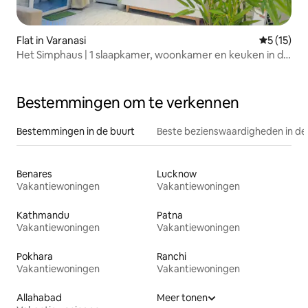
Flat in Varanasi
Gemiddeld
5 (15)
Het Simphaus | 1 slaapkamer, woonkamer en keuken in de
buurt van Assi Ghat en Kashi-tempel
Bestemmingen om te verkennen
Bestemmingen in de buurt
Beste bezienswaardigheden in de
Benares
Lucknow
Vakantiewoningen
Vakantiewoningen
Kathmandu
Patna
Vakantiewoningen
Vakantiewoningen
Pokhara
Ranchi
Vakantiewoningen
Vakantiewoningen
Allahabad
Meer tonen