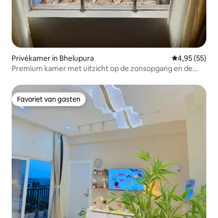
Privékamer in Bhelupura
Gemiddelde be
4,95 (55)
Premium kamer met uitzicht op de zonsopgang en de
Grand River.
Favoriet van gasten
Favoriet van gasten