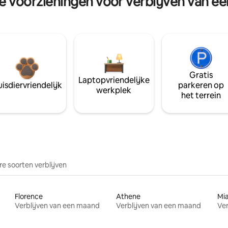
re voorzieningen voor verblijven van e
Gratis
Laptopvriendelijke
isdiervriendelijk
parkeren op
werkplek
het terrein
e soorten verblijven
Florence
Athene
Mi
Verblijven van een maand
Verblijven van een maand
Ver