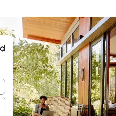
nd
een keuze met je de pijltjestoetsen omhoog en omlaag, óf door te tikk