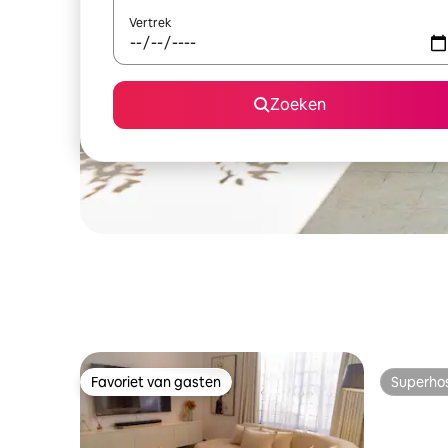
Vertrek
Zoeken
Favoriet van gasten
Superho
Favoriet van gasten
Superho