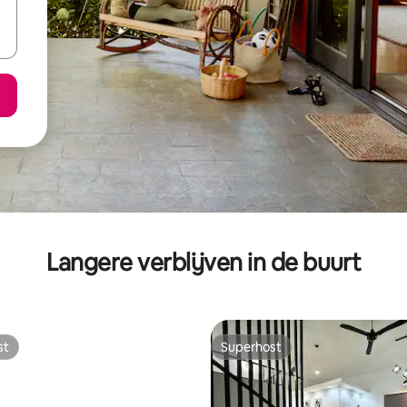
Langere verblijven in de buurt
st
Superhost
st
Superhost