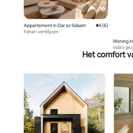
Appartement in Dar es Salaam
Gemiddelde beoord
5 (6)
Fahari-verblijven
Woning in
Vola's ge
Het comfort va
slaapkam