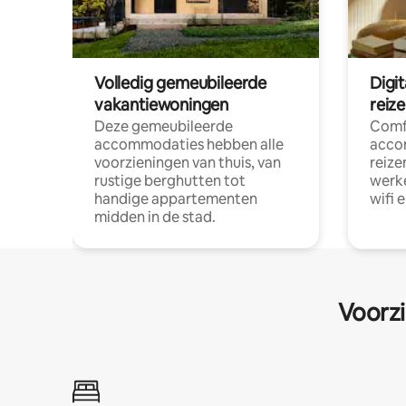
Volledig gemeubileerde
Digi
vakantiewoningen
reiz
Deze gemeubileerde
Comf
accommodaties hebben alle
acco
voorzieningen van thuis, van
reize
rustige berghutten tot
werke
handige appartementen
wifi 
midden in de stad.
Voorzi