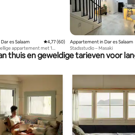
eling van 5 op 5, 6 recensies
 Dar es Salaam
Gemiddelde beoordeling van 4,77 op 5, 60 r
4,77 (60)
Appartement in Dar es Salaam
zellige appartement met 1
Stadsstudio – Masaki
n thuis en geweldige tarieven voor lan
er