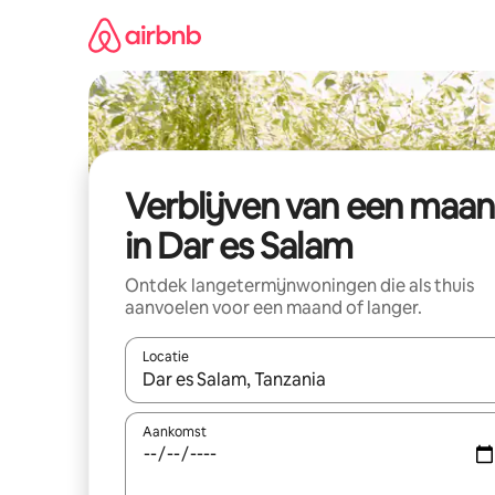
Ga
direct
naar
inhoud
Verblijven van een maa
in Dar es Salam
Ontdek langetermijnwoningen die als thuis
aanvoelen voor een maand of langer.
Locatie
Wanneer er resultaten beschikbaar zijn, maak je 
Aankomst