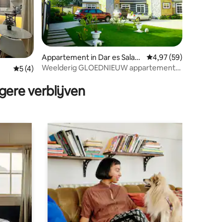
Appartement in Dar es Salaa
Gemiddelde beoordelin
4,97 (59)
m
Weelderig GLOEDNIEUW appartement
ecensies
Gemiddelde beoordeling van 5 op 5, 4 recensies
5 (4)
met 2 slaapkamers
gere verblijven