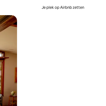
Je plek op Airbnb zetten
en of swipen.