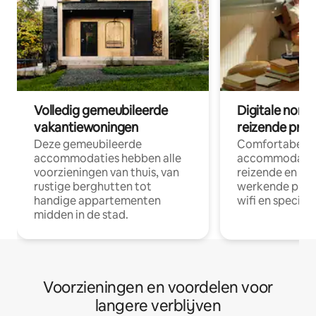
Volledig gemeubileerde
Digitale nom
vakantiewoningen
reizende prof
Deze gemeubileerde
Comfortabele
accommodaties hebben alle
accommodatie
voorzieningen van thuis, van
reizende en op
rustige berghutten tot
werkende profe
handige appartementen
wifi en special
midden in de stad.
Voorzieningen en voordelen voor
langere verblijven