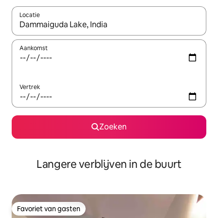
Locatie
Wanneer er resultaten beschikbaar zijn, maak je een keuze met 
Aankomst
Vertrek
Zoeken
Langere verblijven in de buurt
Favoriet van gasten
Favoriet van gasten