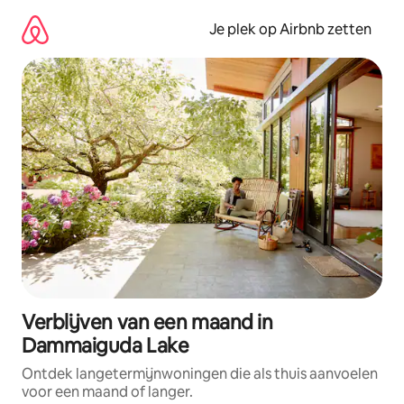
Ga
direct
Je plek op Airbnb zetten
naar
inhoud
Verblijven van een maand in
Dammaiguda Lake
Ontdek langetermijnwoningen die als thuis aanvoelen
voor een maand of langer.