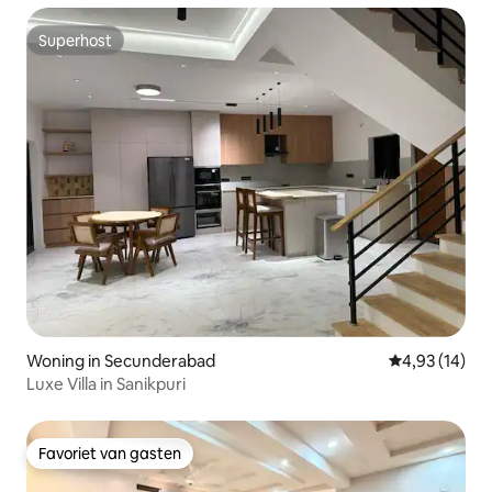
Superhost
Superhost
Woning in Secunderabad
Gemiddelde be
4,93 (14)
Luxe Villa in Sanikpuri
Favoriet van gasten
Favoriet van gasten