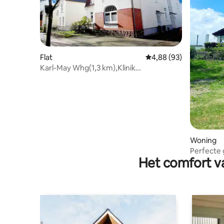
Flat
Gemiddelde beoordelin
4,88 (93)
Karl-May Whg(1,3 km),Klinik
(800m),Ostsee (35 km)
Woning
Perfecte 
Het comfort va
het meer