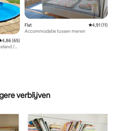
Flat
Gemiddelde beoordeli
4,91 (11)
Accommodatie tussen meren
Gemiddelde beoordeling van 4,86 op 5, 65 recensies
4,86 (65)
teland /
ecensies
gere verblijven