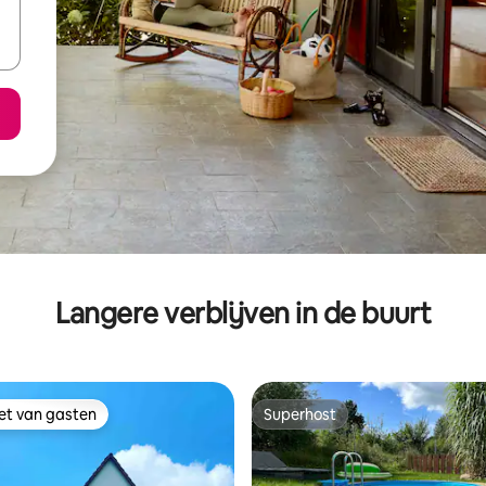
Langere verblijven in de buurt
iet van gasten
Superhost
iet van gasten
Superhost