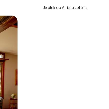
Je plek op Airbnb zetten
en of swipen.