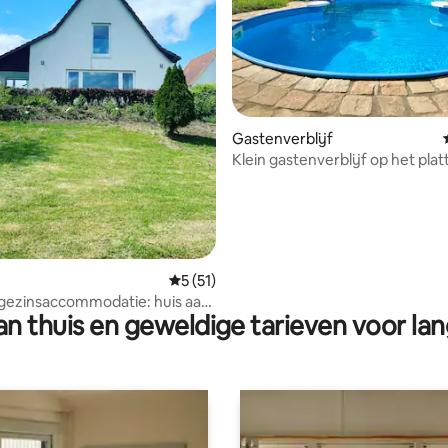
g van 4,88 op 5, 93 recensies
Gastenverblijf
Klein gastenverblijf op het plat
appartement
Gemiddelde beoordeling van 5 op 5, 51 r
5 (51)
gezinsaccommodatie: huis aan
n thuis en geweldige tarieven voor lan
 ☀️