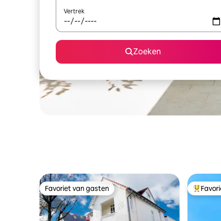
Vertrek
Zoeken
Favoriet van gasten
Favor
Favoriet van gasten
Topfavor