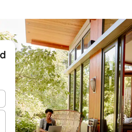
nd
een keuze met je de pijltjestoetsen omhoog en omlaag, óf door te tikk