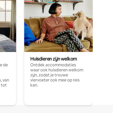
Huisdieren zijn welkom
e de
Ontdek accommodaties
waar ook huisdieren welkom
zijn, zodat je trouwe
, van
viervoeter ook mee op reis
 tot
kan.