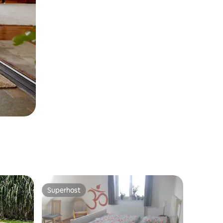
Superhost
Superhost