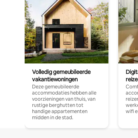
Volledig gemeubileerde
Digi
vakantiewoningen
reiz
Deze gemeubileerde
Comf
accommodaties hebben alle
acco
voorzieningen van thuis, van
reize
rustige berghutten tot
werke
handige appartementen
wifi 
midden in de stad.