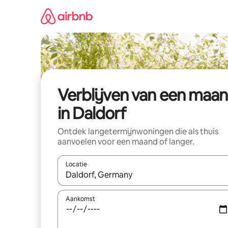
Ga
direct
naar
inhoud
Verblijven van een maa
in Daldorf
Ontdek langetermijnwoningen die als thuis
aanvoelen voor een maand of langer.
Locatie
Wanneer er resultaten beschikbaar zijn, maak je 
Aankomst