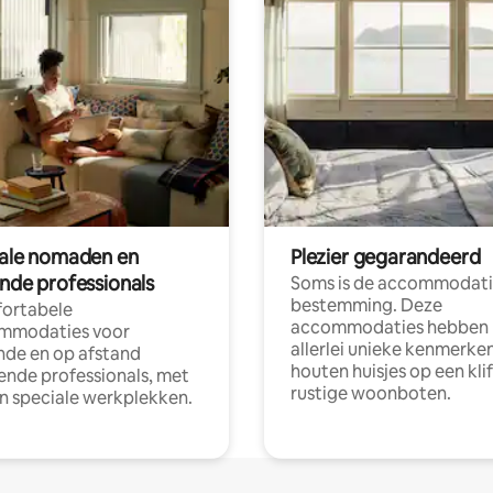
tale nomaden en
Plezier gegarandeerd
ende professionals
Soms is de accommodati
bestemming. Deze
ortabele
accommodaties hebben
mmodaties voor
allerlei unieke kenmerken
nde en op afstand
houten huisjes op een klif
nde professionals, met
rustige woonboten.
en speciale werkplekken.