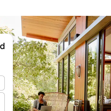
nd
een keuze met je de pijltjestoetsen omhoog en omlaag, óf door te tikk