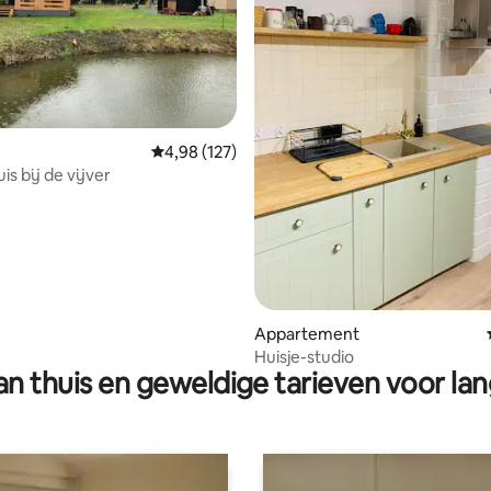
ling van 5 op 5, 26 recensies
Gemiddelde beoordeling van 4,98 op 5, 127 r
4,98 (127)
s bij de vijver
Appartement
Huisje-studio
n thuis en geweldige tarieven voor lan