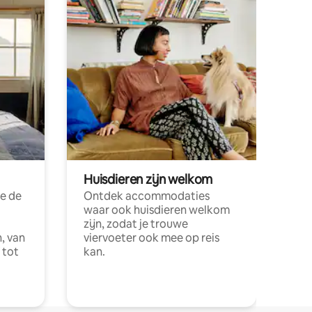
Huisdieren zijn welkom
e de
Ontdek accommodaties
waar ook huisdieren welkom
zijn, zodat je trouwe
, van
viervoeter ook mee op reis
 tot
kan.