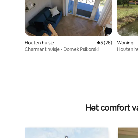
Houten huisje
Gemiddelde beoorde
5 (26)
Woning
Charmant huisje - Domek Psikorski
Houten hui
Het comfort va