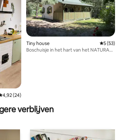
ecensies
Tiny house
Gemiddelde beoord
5 (53)
Boschuisje in het hart van het NATURA
2000-gebied
Gemiddelde beoordeling van 4,92 op 5, 24 recensies
4,92 (24)
gere verblijven