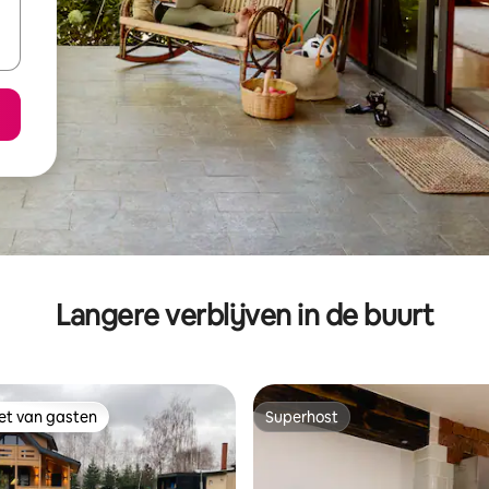
Langere verblijven in de buurt
iet van gasten
Superhost
iet van gasten
Superhost