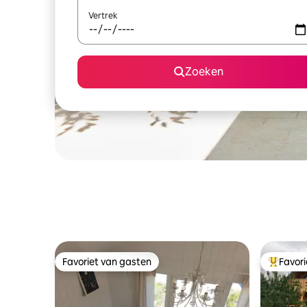
Vertrek
Zoeken
Favoriet van gasten
Favor
Favoriet van gasten
Topfavor