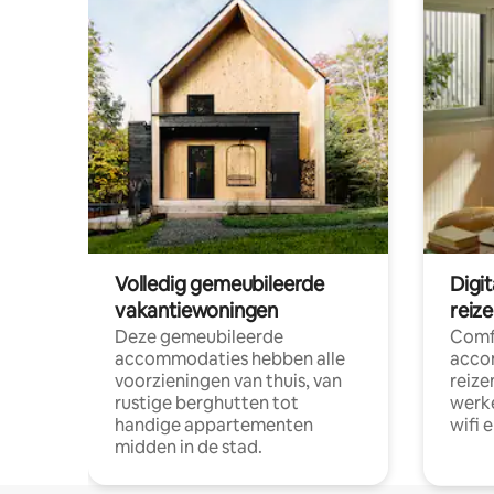
Volledig gemeubileerde
Digi
vakantiewoningen
reiz
Deze gemeubileerde
Comf
accommodaties hebben alle
acco
voorzieningen van thuis, van
reize
rustige berghutten tot
werke
handige appartementen
wifi 
midden in de stad.