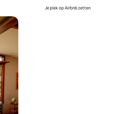
Je plek op Airbnb zetten
en of swipen.