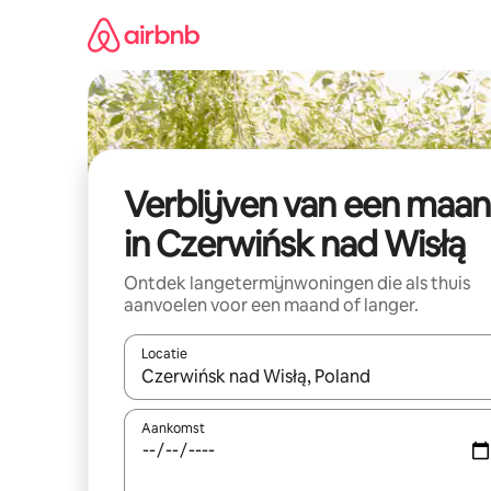
Ga
direct
naar
inhoud
Verblijven van een maa
in Czerwińsk nad Wisłą
Ontdek langetermijnwoningen die als thuis
aanvoelen voor een maand of langer.
Locatie
Wanneer er resultaten beschikbaar zijn, maak je 
Aankomst