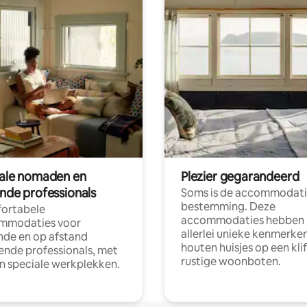
tale nomaden en
Plezier gegarandeerd
ende professionals
Soms is de accommodati
bestemming. Deze
ortabele
accommodaties hebben
mmodaties voor
allerlei unieke kenmerken
nde en op afstand
houten huisjes op een klif
nde professionals, met
rustige woonboten.
en speciale werkplekken.