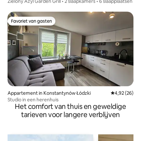
Zielony Azyl Garden Grill • 2 slaapkamers • 6 slaapplaatsen
Favoriet van gasten
Favoriet van gasten
Appartement in Konstantynów Łódzki
Gemiddelde be
4,92 (26)
Studio in een herenhuis
Het comfort van thuis en geweldige
tarieven voor langere verblijven