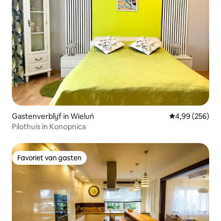
Gastenverblijf in Wieluń
Gemiddelde beo
4,99 (256)
Pilothuis in Konopnica
Favoriet van gasten
Favoriet van gasten