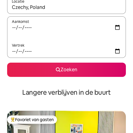
Locatie
Wanneer er resultaten beschikbaar zijn, maak je een keuze met 
Aankomst
Vertrek
Zoeken
Langere verblijven in de buurt
Favoriet van gasten
Topfavoriet van gasten