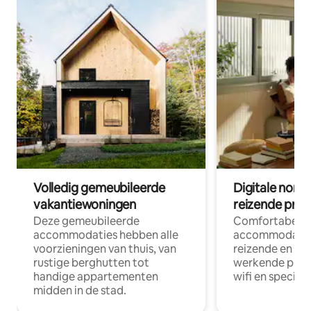
Volledig gemeubileerde
Digitale nom
vakantiewoningen
reizende prof
Deze gemeubileerde
Comfortabele
accommodaties hebben alle
accommodatie
voorzieningen van thuis, van
reizende en op
rustige berghutten tot
werkende profe
handige appartementen
wifi en special
midden in de stad.