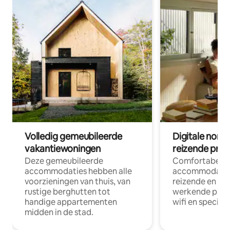
Volledig gemeubileerde
Digitale nom
vakantiewoningen
reizende prof
Deze gemeubileerde
Comfortabele
accommodaties hebben alle
accommodatie
voorzieningen van thuis, van
reizende en op
rustige berghutten tot
werkende profe
handige appartementen
wifi en special
midden in de stad.