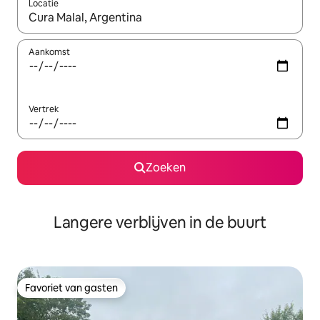
Locatie
Wanneer er resultaten beschikbaar zijn, maak je een keuze met 
Aankomst
Vertrek
Zoeken
Langere verblijven in de buurt
Favoriet van gasten
Favoriet van gasten