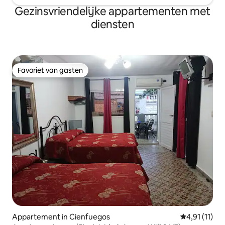
Gezinsvriendelijke appartementen met
diensten
Favoriet van gasten
Favoriet van gasten
Appartement in Cienfuegos
Gemiddelde b
4,91 (11)