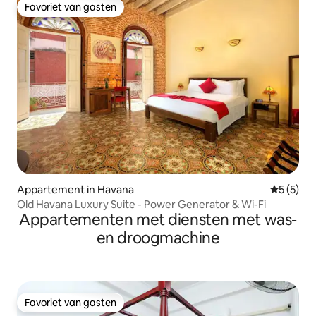
Favoriet van gasten
Favoriet van gasten
Appartement in Havana
Gemiddeld
5 (5)
Old Havana Luxury Suite - Power Generator & Wi-Fi
Appartementen met diensten met was-
en droogmachine
Favoriet van gasten
Favoriet van gasten