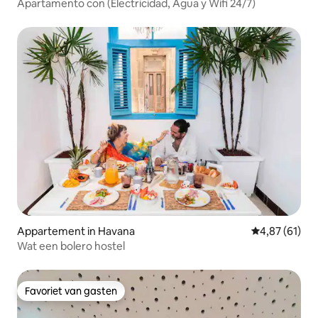
Apartamento con (Electricidad, Agua y Wifi 24/7)
Appartement in Havana
Gemiddelde be
4,87 (61)
Wat een bolero hostel
Favoriet van gasten
Favoriet van gasten