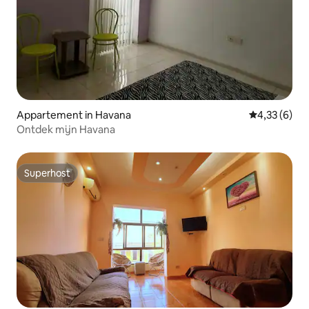
Appartement in Havana
Gemiddelde b
4,33 (6)
Ontdek mijn Havana
Superhost
Superhost