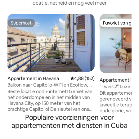
locatie, netheid en nog veel meer.
Superhost
Favoriet van gas
Superhost
Favoriet van gas
Appartement in Havana
Gemiddelde beoordeling van 4,8
4,88 (152)
Appartement in H
Balkon naar Capitolio-WiFi en Ecoflow,
"Twins 2" Luxe 2B
KOC, 2 BR
Beste locatie ooit + internet! Geniet van
inbegrepen)
Dit appartement i
het onderdompelen in het midden van
gerenoveerd van m
Havana City, op 150 meter van het
juweeltje terug te
prachtige Capitolio! De sleutel van ons
oude glorie, weers
aanbod is om je rechtstreeks in contact
Populaire voorzieningen voor
"Twin" aan de ove
te brengen met de Cubaanse cultuur en
combineert perfec
appartementen met diensten in Cuba
manieren van leven. Wij zijn een team
comfort dat geschi
van jonge professoren die een
welvarende maar a
particulier ondernemer ontwikkelen,