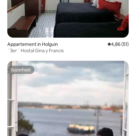
Appartement in Holguin
Gemiddelde be
4,86 (51)
¨3er¨ Hostal Gina y Francis
Superhost
Superhost