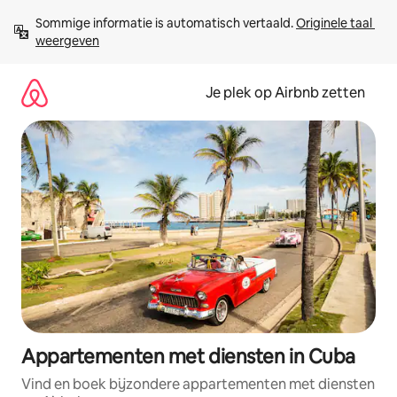
Ga
Sommige informatie is automatisch vertaald. 
Originele taal 
direct
weergeven
naar
inhoud
Je plek op Airbnb zetten
Appartementen met diensten in Cuba
Vind en boek bijzondere appartementen met diensten