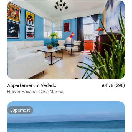
Appartement in Vedado
Gemiddelde beo
4,78 (296)
Huis in Havana. Casa Marina
Superhost
Superhost