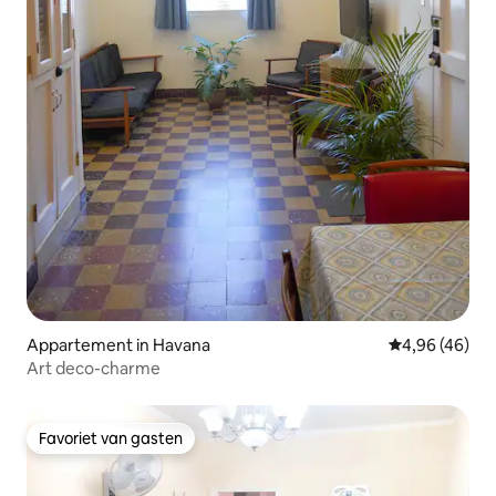
Appartement in Havana
Gemiddelde be
4,96 (46)
Art deco-charme
Favoriet van gasten
Favoriet van gasten