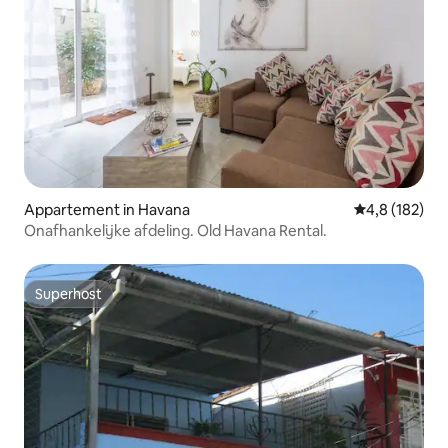
Appartement in Havana
Gemiddelde be
4,8 (182)
Onafhankelijke afdeling. Old Havana Rental.
Superhost
Superhost