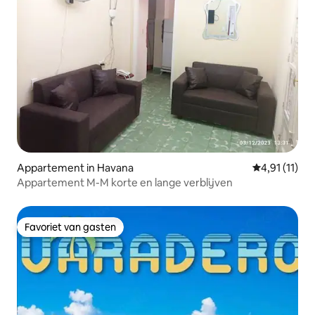
Appartement in Havana
Gemiddelde b
4,91 (11)
Appartement M-M korte en lange verblijven
Favoriet van gasten
Favoriet van gasten