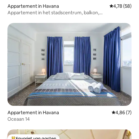
Appartement in Havana
Gemiddelde be
4,78 (58)
Appartement in het stadscentrum, balkon,
energiezekerheid
Appartement in Havana
Gemiddelde b
4,86 (7)
Oceaan 14
Favoriet van gasten