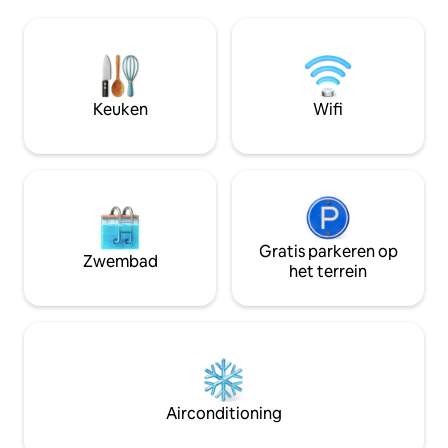
die op zoek is naa
experts op het gebied van woningbouw
de drukte van Oud 
en ervaringen uit de eerste hand. Voor
een lokale simkaar
Amerikaanse reizigers als er om wordt
kunt gebruiken. D
gevraagd, kunnen we een brief sturen
op de 5e verdiepi
waarin wordt bevestigd dat we hosts
prachtig uitzicht 
Keuken
Wifi
zijn onder DE REISCATEGORIE
zeldzame vondst is 
'ONDERSTEUNING VOOR DE CUBAANSE
gloednieuwe lift.
MENSEN'.
Gratis parkeren op
Zwembad
het terrein
Airconditioning