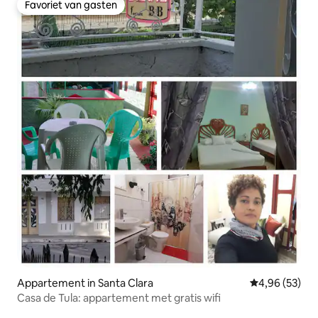
Favoriet van gasten
Favoriet van gasten
Appartement in Santa Clara
Gemiddelde be
4,96 (53)
Casa de Tula: appartement met gratis wifi