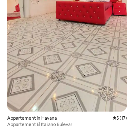
Appartement in Havana
Gemiddeld
5 (17)
Appartement El Italiano Bulevar