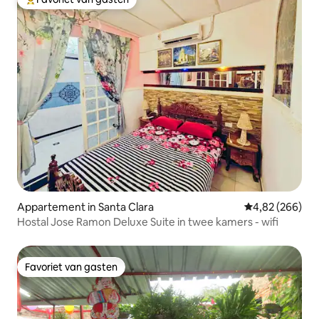
Topfavoriet van gasten
Appartement in Santa Clara
Gemiddelde beo
4,82 (266)
Hostal Jose Ramon Deluxe Suite in twee kamers - wifi
Favoriet van gasten
Favoriet van gasten