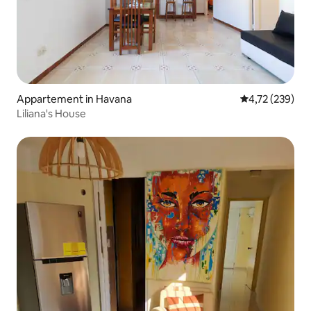
Appartement in Havana
Gemiddelde beo
4,72 (239)
Liliana's House