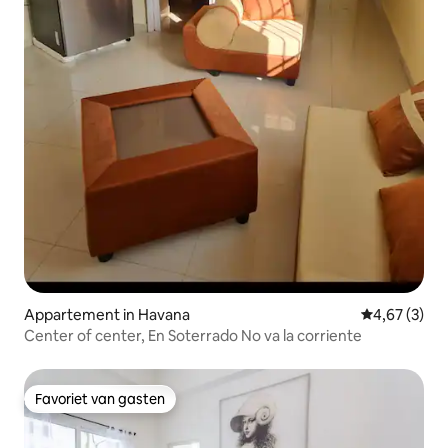
Appartement in Havana
Gemiddelde b
4,67 (3)
Center of center, En Soterrado No va la corriente
Favoriet van gasten
Favoriet van gasten