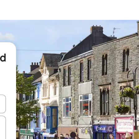
nd
een keuze met je de pijltjestoetsen omhoog en omlaag, óf door te tikk