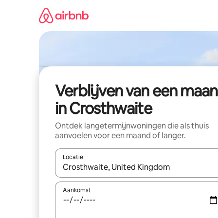
Ga
direct
naar
inhoud
Verblijven van een maa
in Crosthwaite
Ontdek langetermijnwoningen die als thuis
aanvoelen voor een maand of langer.
Locatie
Wanneer er resultaten beschikbaar zijn, maak je 
Aankomst