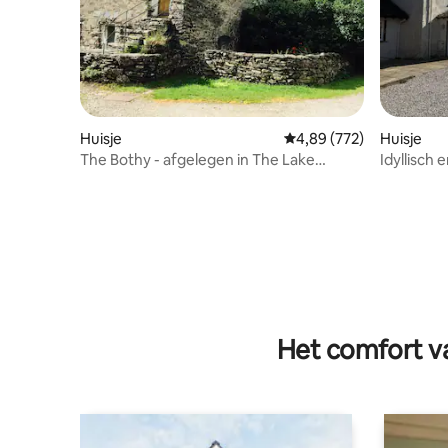
Huisje
Gemiddelde beoordeling
4,89 (772)
Huisje
The Bothy - afgelegen in The Lake
Idyllisch 
District
het Lake D
Het comfort va