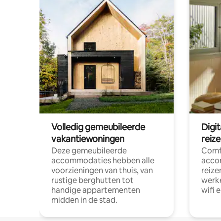
Volledig gemeubileerde
Digi
vakantiewoningen
reiz
Deze gemeubileerde
Comf
accommodaties hebben alle
acco
voorzieningen van thuis, van
reize
rustige berghutten tot
werke
handige appartementen
wifi 
midden in de stad.