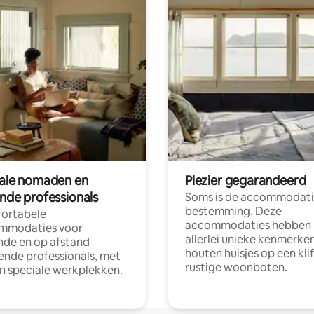
tale nomaden en
Plezier gegarandeerd
ende professionals
Soms is de accommodati
bestemming. Deze
ortabele
accommodaties hebben
mmodaties voor
allerlei unieke kenmerken
nde en op afstand
houten huisjes op een klif
nde professionals, met
rustige woonboten.
en speciale werkplekken.