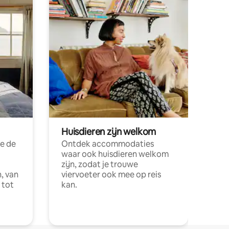
Huisdieren zijn welkom
e de
Ontdek accommodaties
waar ook huisdieren welkom
zijn, zodat je trouwe
, van
viervoeter ook mee op reis
 tot
kan.