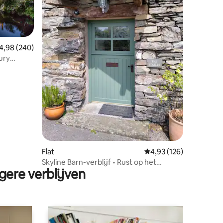
emiddelde beoordeling van 4,98 op 5, 240 recensies
4,98 (240)
ury
ecensies
Flat
Gemiddelde beoordeling
4,93 (126)
Skyline Barn-verblijf • Rust op het
gere verblijven
platteland