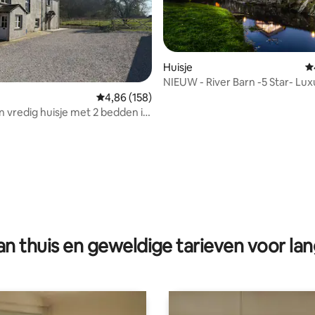
Huisje
G
NIEUW - River Barn -5 Star- Lux
Riverside Retreat
 van 4,89 op 5, 772 recensies
Gemiddelde beoordeling van 4,86 op 5, 158 r
4,86 (158)
en vredig huisje met 2 bedden in
istrict
n thuis en geweldige tarieven voor lan