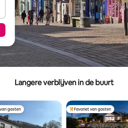
Langere verblijven in de buurt
 van gasten
Favoriet van gasten
 van gasten
Topfavoriet van gasten