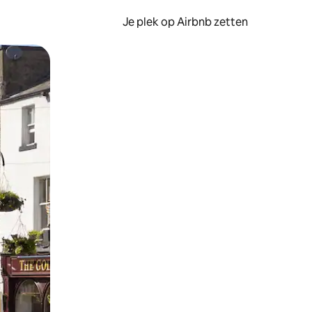
Je plek op Airbnb zetten
en of swipen.