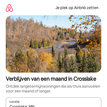
Ga
direct
Je plek op Airbnb zetten
naar
inhoud
Verblijven van een maand in Crosslake
Ontdek langetermijnwoningen die als thuis aanvoelen
voor een maand of langer.
Locatie
Wanneer er resultaten beschikbaar zijn, maak je een keuze met 