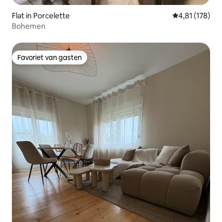
Flat in Porcelette
Gemiddelde beo
4,81 (178)
Bohemen
Favoriet van gasten
Favoriet van gasten