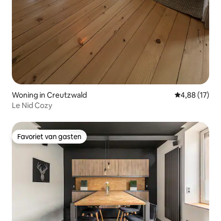
Woning in Creutzwald
Gemiddelde be
4,88 (17)
Le Nid Cozy
Favoriet van gasten
Favoriet van gasten