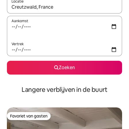
Locatie
Wanneer er resultaten beschikbaar zijn, maak je een keuze met 
Aankomst
Vertrek
Zoeken
Langere verblijven in de buurt
Favoriet van gasten
Favoriet van gasten