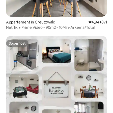
Appartement in Creutzwald
Gemiddelde be
4,94 (87)
Netflix + Prime Video - 90m2 - 10Min-Arkema/Total
Superhost
Superhost