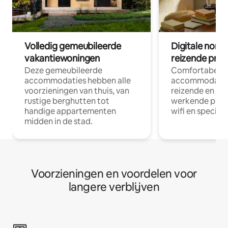
Volledig gemeubileerde
Digitale nom
vakantiewoningen
reizende prof
Deze gemeubileerde
Comfortabele
accommodaties hebben alle
accommodatie
voorzieningen van thuis, van
reizende en op
rustige berghutten tot
werkende profe
handige appartementen
wifi en special
midden in de stad.
Voorzieningen en voordelen voor
langere verblijven