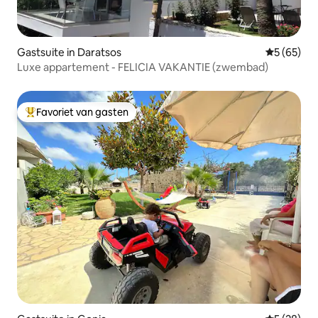
Gastsuite in Daratsos
Gemiddelde
5 (65)
Luxe appartement - FELICIA VAKANTIE (zwembad)
Favoriet van gasten
Topfavoriet van gasten