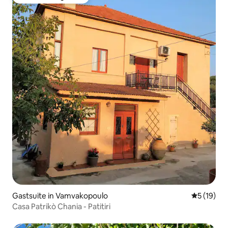
Favoriet van gasten
Gastsuite in Vamvakopoulo
Gemiddelde
5 (19)
Casa Patrikò Chania - Patitiri