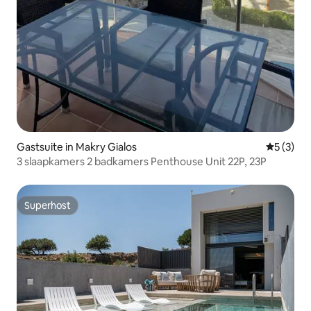
Gastsuite in Makry Gialos
Gemiddeld
5 (3)
3 slaapkamers 2 badkamers Penthouse Unit 22P, 23P
Superhost
Superhost