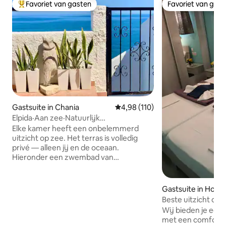
Favoriet van gasten
Favoriet van gas
Topfavoriet van gasten
Favoriet van gas
Gastsuite in Chania
Gemiddelde beoordeling van 4,9
4,98 (110)
Elpida·Aan zee·Natuurlijk
zeezwembad·Onbelemmerd uitzicht
Elke kamer heeft een onbelemmerd
uitzicht op zee. Het terras is volledig
privé — alleen jij en de oceaan.
Hieronder een zwembad van
natuursteen, uitgehouwen door de zee,
met ernaast een zoetwaterdouche.
Geen drukte, geen verkopers — de
Gastsuite in Hora 
lokale bevolking komt hier bij
Beste uitzicht op
zonsopgang zwemmen. Rustige, veilige
Apartments #3
Wij bieden je een
buurt. Op enkele minuten van de
met een comforta
bakkerij en de winkels in de buurt, op 15