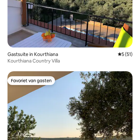
Gastsuite in Kourthiana
Gemiddeld
5 (51)
Kourthiana Country Villa
Favoriet van gasten
Favoriet van gasten