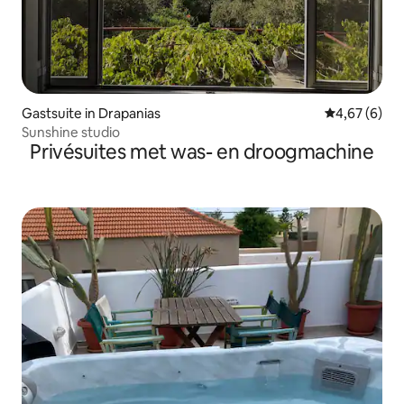
Gastsuite in Drapanias
Gemiddelde b
4,67 (6)
Sunshine studio
Privésuites met was- en droogmachine