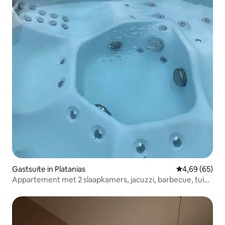
Gastsuite in Platanias
Gemiddelde be
4,69 (65)
Appartement met 2 slaapkamers, jacuzzi, barbecue, tuin,
dicht bij het strand