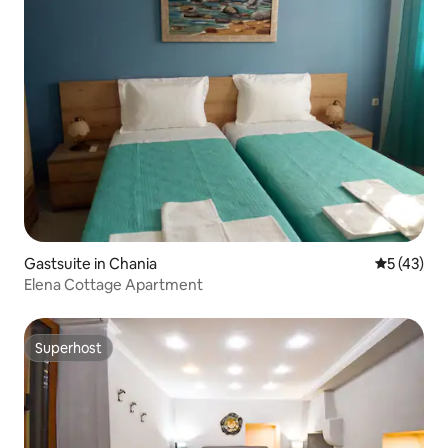
Gastsuite in Chania
Gemiddelde
5 (43)
Elena Cottage Apartment
Superhost
Superhost