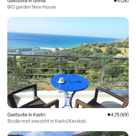
Gastsuite in Gonia
Gemiddelde
5 (28)
BIO garden New House
Gastsuite in Kastri
Gemiddelde be
4,75 (69)
Studio met zeezicht in Kastri/Keratok