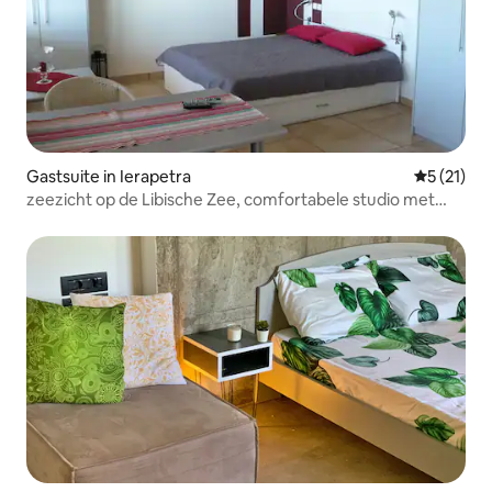
Gastsuite in Ierapetra
Gemiddeld
5 (21)
zeezicht op de Libische Zee, comfortabele studio met
terras