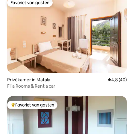
Favoriet van gasten
Favoriet van gasten
Privékamer in Matala
Gemiddelde b
4,8 (40)
Filia Rooms & Rent a car
Favoriet van gasten
Topfavoriet van gasten