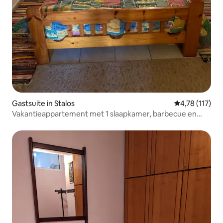
Gastsuite in Stalos
Gemiddelde be
4,78 (117)
Vakantieappartement met 1 slaapkamer, barbecue en
tuin