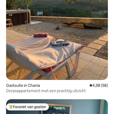
Gastsuite in Chania
Gemiddelde be
4,98 (58)
Dorpsappartement met een prachtig uitzicht
Favoriet van gasten
Topfavoriet van gasten