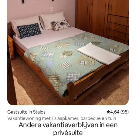
Gastsuite in Stalos
Gemiddelde be
4,64 (95)
Vakantiewoning met 1 slaapkamer, barbecue en tuin
Andere vakantieverblijven in een
privésuite