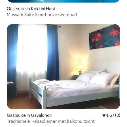
Gastsuite in Kokkini Hani
Mussafir Suite 3 met privézwembad
Gastsuite in Gavalohori
Gemiddelde b
4,67 (3)
Traditionele 1-slaapkamer met balkonuitzicht