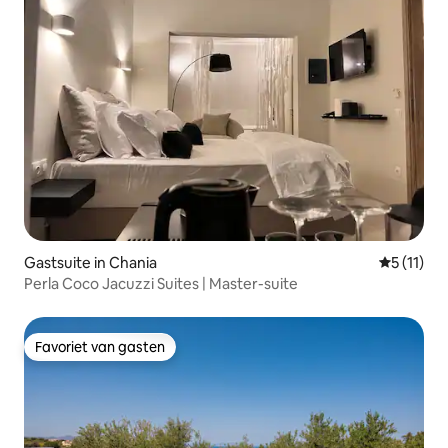
Gastsuite in Chania
Gemiddeld
5 (11)
Perla Coco Jacuzzi Suites | Master-suite
Favoriet van gasten
Favoriet van gasten