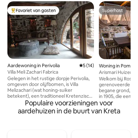
Favoriet van gasten
Superhost
Topfavoriet van gasten
Superhost
Aardewoning in Perivolia
Gemiddelde beoordeling van
5 (14)
Woning in Pompia
Villa Meli Zachari Fabrica
Arismari Huizen 
Gelegen in het rustige dorpje Perivolia,
Welkom bij Rosa, 
omgeven door olijfbomen, is Villa
gerenoveerde ste
Melizachari (wat honing-suiker
begane grond, oo
betekent), een traditioneel Kretenzisch
in 1905, die een g
Populaire voorzieningen voor
huis met alle moderne faciliteiten. De
Kretenzers toevlu
villa is ideaal voor vakantie, omdat het
Gasten kunnen ge
aardehuizen in de buurt van Kreta
een plek is die zowel inspirerend als
gedeeld zwembad
functioneel is. Deze ruime villa is
terras, een tuin e
ingericht met een voortreffelijke smaak,
allemaal onderdee
die traditionele elementen combineert
complex van drie huizen. R
met vintage meubels en opent naar een
comfortabele ope