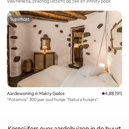
Villa Hellena, prachtig uitzicht op zee en infinity pool!
Superhost
Superhost
Aardewoning in Makry Gialos
Gemiddelde be
4,88 (91)
"Potamos" 300 jaar oud huisje "Natura huisjes"
Kerncijfers over aardehuizen in de buurt