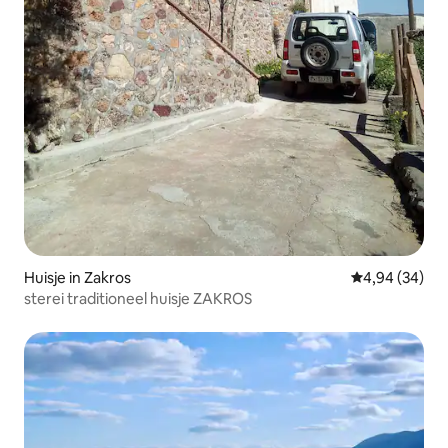
Huisje in Zakros
Gemiddelde be
4,94 (34)
sterei traditioneel huisje ZAKROS