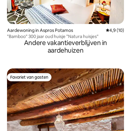
Aardewoning in Aspros Potamos
Gemiddelde b
4,9 (10)
"Bamboo" 300 jaar oud huisje "Natura huisjes"
Andere vakantieverblijven in
aardehuizen
Favoriet van gasten
Favoriet van gasten