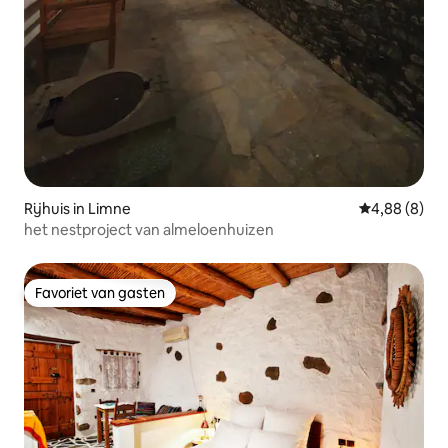
Rijhuis in Limne
Gemiddelde b
4,88 (8)
het nestproject van almeloenhuizen
Favoriet van gasten
Favoriet van gasten