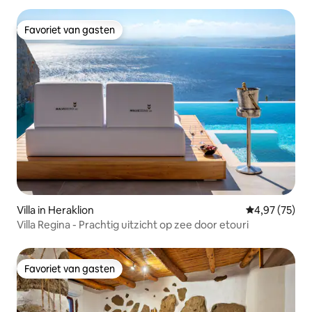
Favoriet van gasten
Favoriet van gasten
Villa in Heraklion
Gemiddelde be
4,97 (75)
Villa Regina - Prachtig uitzicht op zee door etouri
Favoriet van gasten
Favoriet van gasten