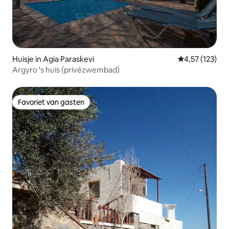
Huisje in Agia Paraskevi
Gemiddelde beo
4,57 (123)
Argyro 's huis (privézwembad)
Favoriet van gasten
Favoriet van gasten