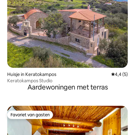
Huisje in Keratokampos
Gemiddelde 
4,4 (5)
Keratokampos Studio
Aardewoningen met terras
Favoriet van gasten
Favoriet van gasten