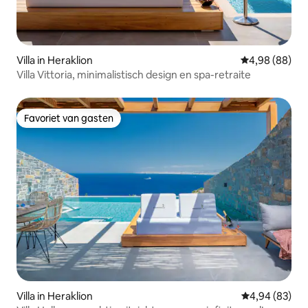
Villa in Heraklion
Gemiddelde be
4,98 (88)
Villa Vittoria, minimalistisch design en spa-retraite
Favoriet van gasten
Favoriet van gasten
Villa in Heraklion
Gemiddelde be
4,94 (83)