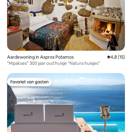
Aardewoning in Aspros Potamos
Gemiddelde 
4,8 (15)
"Mpakses" 300 jaar oud huisje "Natura huisjes"
Favoriet van gasten
Favoriet van gasten