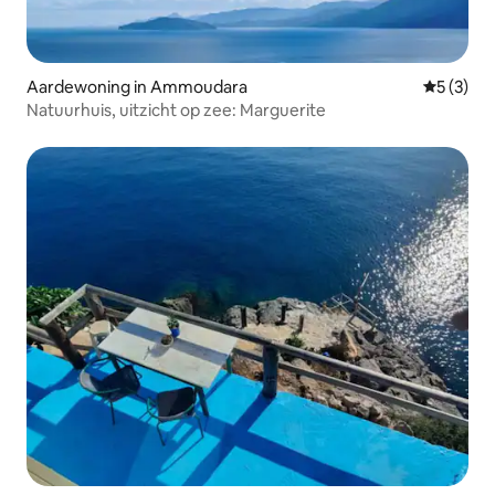
Aardewoning in Ammoudara
Gemiddeld
5 (3)
Natuurhuis, uitzicht op zee: Marguerite