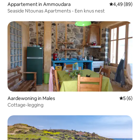
Appartement in Ammoudara
Gemiddelde be
4,49 (89)
Seaside Ntounas Apartments - Een knus nest
Aardewoning in Males
Gemiddeld
5 (6)
Cottage-legging