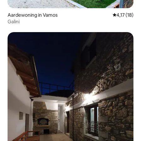
Aardewoning in Vamos
Gemiddelde b
4,17 (18)
Galini