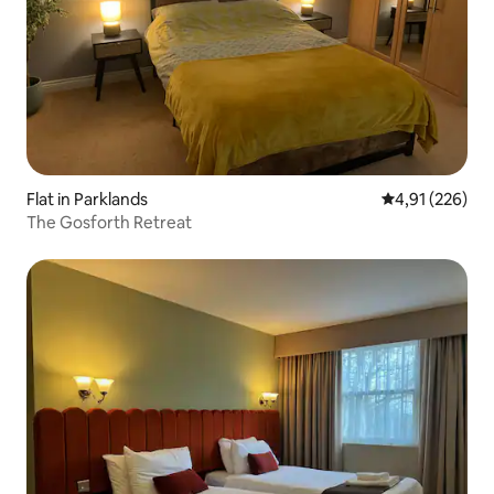
Flat in Parklands
Gemiddelde beo
4,91 (226)
The Gosforth Retreat