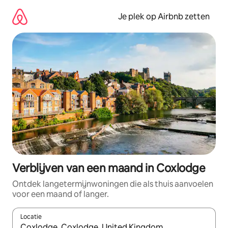
Ga
direct
Je plek op Airbnb zetten
naar
inhoud
Verblijven van een maand in Coxlodge
Ontdek langetermijnwoningen die als thuis aanvoelen
voor een maand of langer.
Locatie
Wanneer er resultaten beschikbaar zijn, maak je een keuze met 