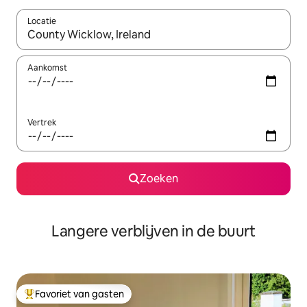
Locatie
Wanneer er resultaten beschikbaar zijn, maak je een keuze met 
Aankomst
Vertrek
Zoeken
Langere verblijven in de buurt
Favoriet van gasten
Topfavoriet van gasten