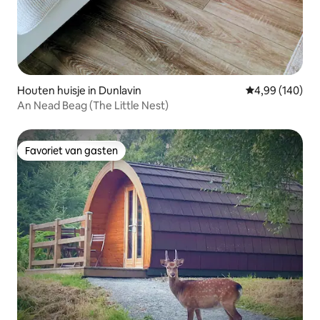
Houten huisje in Dunlavin
Gemiddelde beo
4,99 (140)
An Nead Beag (The Little Nest)
Favoriet van gasten
Favoriet van gasten