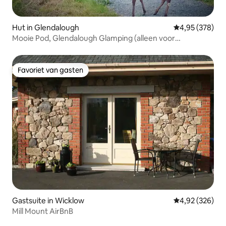
Hut in Glendalough
Gemiddelde beo
4,95 (378)
Mooie Pod, Glendalough Glamping (alleen voor
volwassenen)
Favoriet van gasten
Favoriet van gasten
Gastsuite in Wicklow
Gemiddelde beo
4,92 (326)
Mill Mount AirBnB