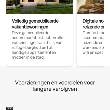
Volledig gemeubileerde
Digitale nom
vakantiewoningen
reizende prof
Deze gemeubileerde
Comfortabele
accommodaties hebben alle
accommodatie
voorzieningen van thuis, van
reizende en op
rustige berghutten tot
werkende profe
handige appartementen
wifi en special
midden in de stad.
Voorzieningen en voordelen voor
langere verblijven