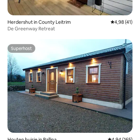
Herdershut in County Leitrim
Gemiddelde be
4,98 (41)
De Greenway Retreat
Superhost
Superhost
Houten huisje in Ballina
Gemiddelde beo
4,94 (165)