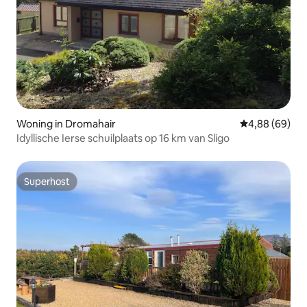
Woning in Dromahair
Gemiddelde be
4,88 (69)
Idyllische Ierse schuilplaats op 16 km van Sligo
Superhost
Superhost