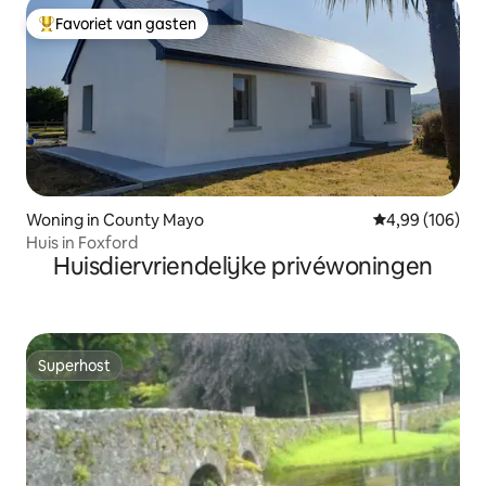
Favoriet van gasten
Topfavoriet van gasten
Woning in County Mayo
Gemiddelde beo
4,99 (106)
Huis in Foxford
Huisdiervriendelijke privéwoningen
Superhost
Superhost