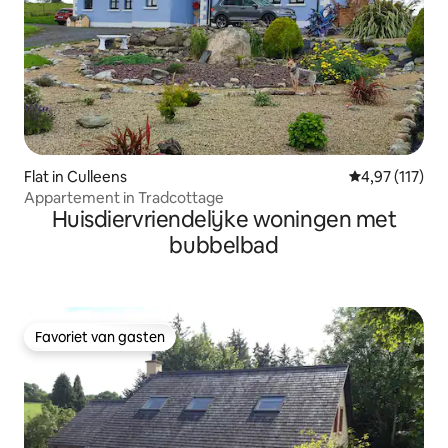
Flat in Culleens
Gemiddelde be
4,97 (117)
Appartement in Tradcottage
Huisdiervriendelijke woningen met
bubbelbad
Favoriet van gasten
Favoriet van gasten