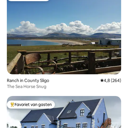
Ranch in County Sligo
Gemiddelde be
4,8 (264)
The Sea Horse Snug
Favoriet van gasten
Topfavoriet van gasten