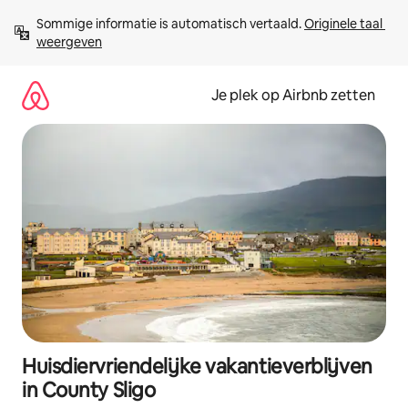
Ga
Sommige informatie is automatisch vertaald. 
Originele taal 
direct
weergeven
naar
inhoud
Je plek op Airbnb zetten
Huisdiervriendelijke vakantieverblijven
in County Sligo