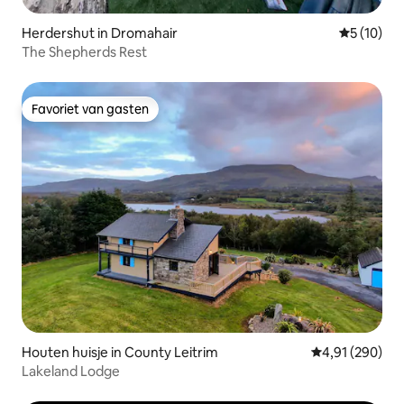
Herdershut in Dromahair
Gemiddelde
5 (10)
The Shepherds Rest
Favoriet van gasten
Favoriet van gasten
Houten huisje in County Leitrim
Gemiddelde beo
4,91 (290)
Lakeland Lodge