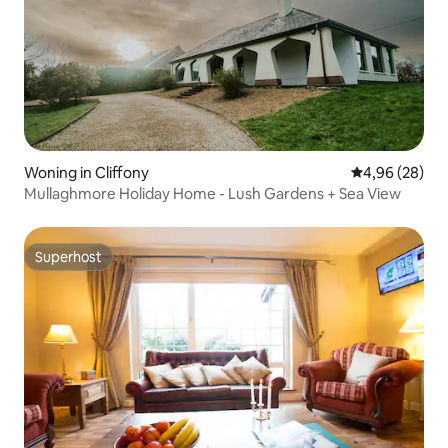
Woning in Cliffony
Gemiddelde be
4,96 (28)
Mullaghmore Holiday Home - Lush Gardens + Sea View
Superhost
Superhost