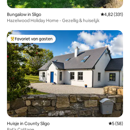
Bungalow in Sligo
Gemiddelde beo
4,82 (331)
Hazelwood Holiday Home - Gezellig & huiselijk
Favoriet van gasten
Topfavoriet van gasten
Huisje in County Sligo
Gemiddelde
5 (58)
Pat's Cottage