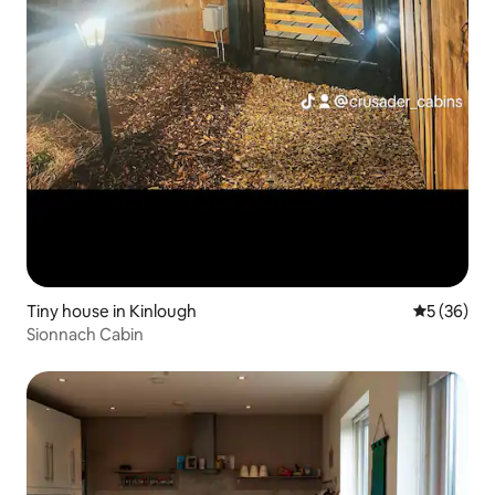
Tiny house in Kinlough
Gemiddelde
5 (36)
Sionnach Cabin