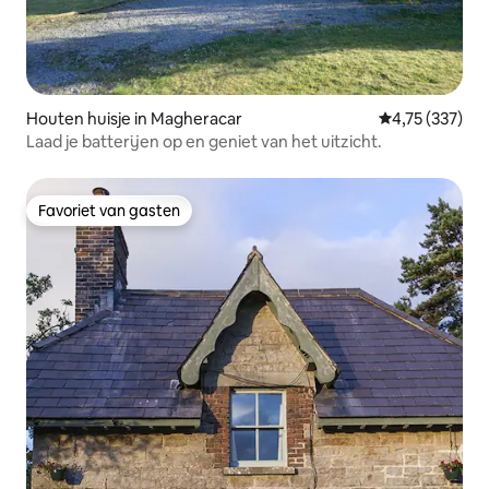
Houten huisje in Magheracar
Gemiddelde beo
4,75 (337)
Laad je batterijen op en geniet van het uitzicht.
Favoriet van gasten
Favoriet van gasten