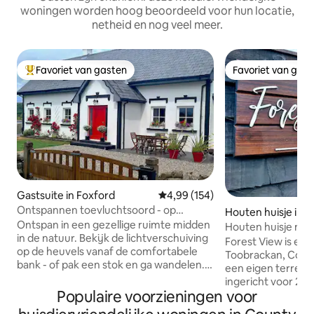
woningen worden hoog beoordeeld voor hun locatie,
netheid en nog veel meer.
Favoriet van gasten
Favoriet van gas
Topfavoriet van gasten
Favoriet van gas
Gastsuite in Foxford
Gemiddelde beoordeling van 4,9
4,99 (154)
Ontspannen toevluchtsoord - op
Houten huisje in 
loopafstand van meren en wandelpaden
Ontspan in een gezellige ruimte midden
common
Houten huisje met 
in de natuur. Bekijk de lichtverschuiving
Forest View is een 
op de heuvels vanaf de comfortabele
Toobrackan, Co R
bank - of pak een stok en ga wandelen.
een eigen terrein 
Wandel over het pad naar het pittoreske
ingericht voor 2 pe
meer (sommige winterharde zielen
Populaire voorzieningen voor
uitgerust en heeft
durven misschien een snelle duik te
een eigen houtge