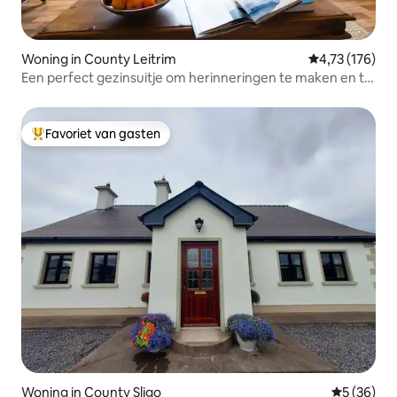
Woning in County Leitrim
Gemiddelde beo
4,73 (176)
Een perfect gezinsuitje om herinneringen te maken en te
delen
Favoriet van gasten
Topfavoriet van gasten
Woning in County Sligo
Gemiddelde
5 (36)