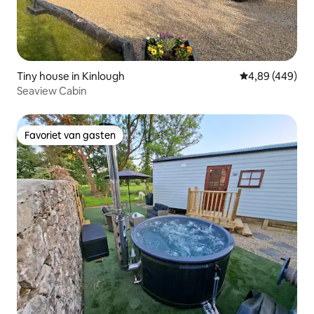
Tiny house in Kinlough
Gemiddelde beo
4,89 (449)
Seaview Cabin
Favoriet van gasten
Favoriet van gasten