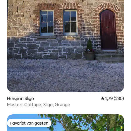
Huisje in Sligo
Gemiddelde beo
4,79 (230)
Masters Cottage, Sligo, Grange
Favoriet van gasten
Favoriet van gasten