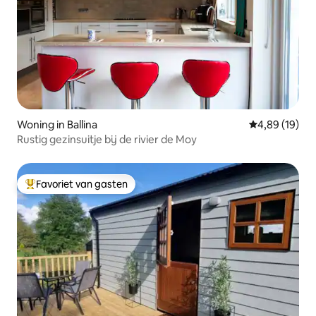
Woning in Ballina
Gemiddelde be
4,89 (19)
Rustig gezinsuitje bij de rivier de Moy
Favoriet van gasten
Topfavoriet van gasten