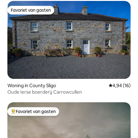
Favoriet van gasten
Favoriet van gasten
Woning in County Sligo
Gemiddelde be
4,94 (16)
Oude Ierse boerderij Carrowcullen
Favoriet van gasten
Topfavoriet van gasten