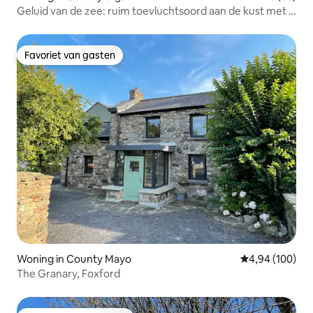
Geluid van de zee: ruim toevluchtsoord aan de kust met 4
bedden
Favoriet van gasten
Favoriet van gasten
Woning in County Mayo
Gemiddelde beo
4,94 (100)
The Granary, Foxford