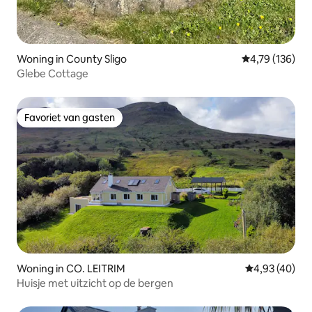
Woning in County Sligo
Gemiddelde beo
4,79 (136)
Glebe Cottage
Favoriet van gasten
Favoriet van gasten
Woning in CO. LEITRIM
Gemiddelde be
4,93 (40)
Huisje met uitzicht op de bergen