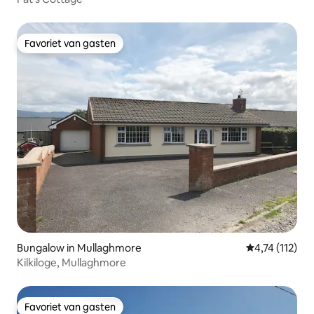
Favoriet van gasten
Favoriet van gasten
Bungalow in Mullaghmore
Gemiddelde be
4,74 (112)
Kilkiloge, Mullaghmore
Favoriet van gasten
Favoriet van gasten