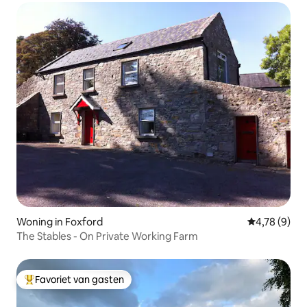
Woning in Foxford
Gemiddelde b
4,78 (9)
The Stables - On Private Working Farm
Favoriet van gasten
Topfavoriet van gasten