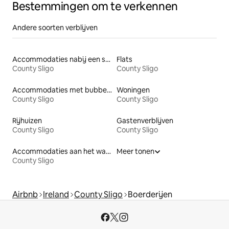
Bestemmingen om te verkennen
Andere soorten verblijven
Accommodaties nabij een strand
Flats
County Sligo
County Sligo
Accommodaties met bubbelbad
Woningen
County Sligo
County Sligo
Rijhuizen
Gastenverblijven
County Sligo
County Sligo
Accommodaties aan het water
Meer tonen
County Sligo
Airbnb
Ireland
County Sligo
Boerderijen