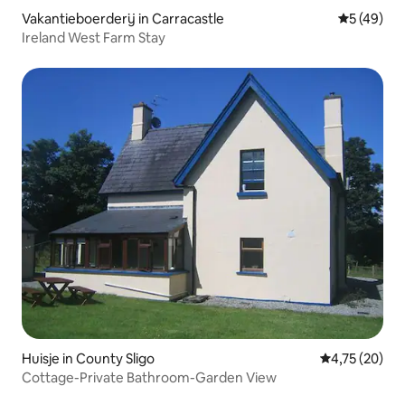
Vakantieboerderij in Carracastle
Gemiddelde
5 (49)
Ireland West Farm Stay
Huisje in County Sligo
Gemiddelde be
4,75 (20)
Cottage-Private Bathroom-Garden View