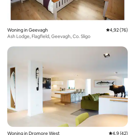
Woning in Geevagh
Gemiddelde be
4,92 (76)
Ash Lodge, Flagfield, Geevagh, Co. Sligo
Woning in Dromore West
Gemiddelde b
4,9 (42)