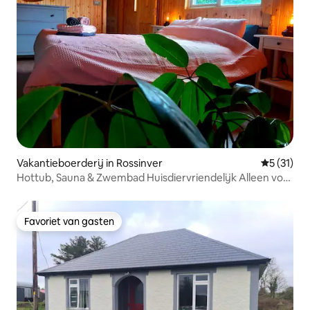
Vakantieboerderij in Rossinver
Gemiddeld
5 (31)
Hottub, Sauna & Zwembad Huisdiervriendelijk Alleen voor
volwassenen
Favoriet van gasten
Favoriet van gasten