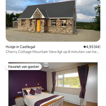
Huisje in Castlegal
Gemiddelde be
4,93 (44)
Cherry Cottage Mountain View ligt op 8 minuten van het
strand
Favoriet van gasten
Favoriet van gasten