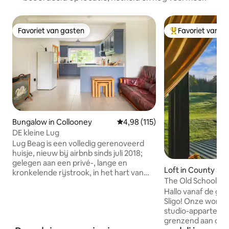
Favoriet van gasten
Favoriet van g
Favoriet van gasten
Topfavoriet van 
Bungalow in Collooney
Gemiddelde beoordeling van 4,9
4,98 (115)
DE kleine Lug
Lug Beag is een volledig gerenoveerd
huisje, nieuw bij airbnb sinds juli 2018;
gelegen aan een privé-, lange en
Loft in County Sli
kronkelende rijstrook, in het hart van
The Old Schoolhou
een werkende biologische boerderij,
Hallo vanaf de gl
aan het oostelijke uiteinde van de Ox
Sligo! Onze wonin
Mountains. Of het nu heuvelwandelen,
studio-appartemen
fietsen, surfen, hengelen of gewoon
grenzend aan ons f
chillen is, allemaal binnen bereik van Lug