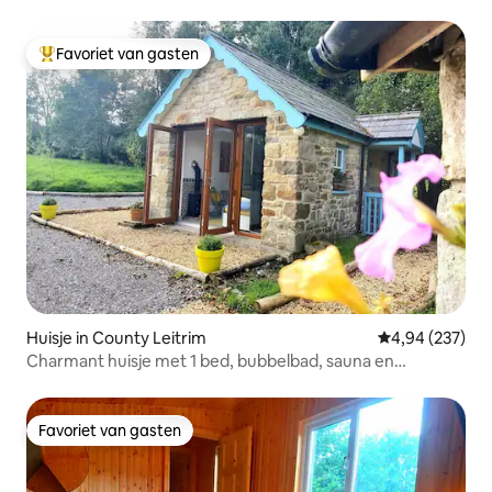
Favoriet van gasten
Topfavoriet van gasten
Huisje in County Leitrim
Gemiddelde beo
4,94 (237)
Charmant huisje met 1 bed, bubbelbad, sauna en
zwembad
Favoriet van gasten
Favoriet van gasten