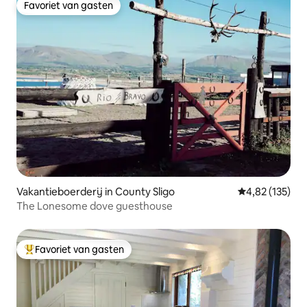
Favoriet van gasten
Favoriet van gasten
Vakantieboerderij in County Sligo
Gemiddelde beo
4,82 (135)
The Lonesome dove guesthouse
Favoriet van gasten
Topfavoriet van gasten