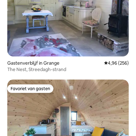
Gastenverblijf in Grange
Gemiddelde beo
4,96 (256)
The Nest, Streedagh-strand
Favoriet van gasten
Favoriet van gasten