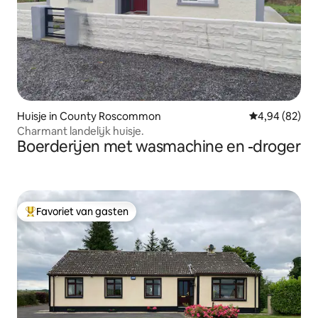
Huisje in County Roscommon
Gemiddelde be
4,94 (82)
Charmant landelijk huisje.
Boerderijen met wasmachine en -droger
Favoriet van gasten
Topfavoriet van gasten