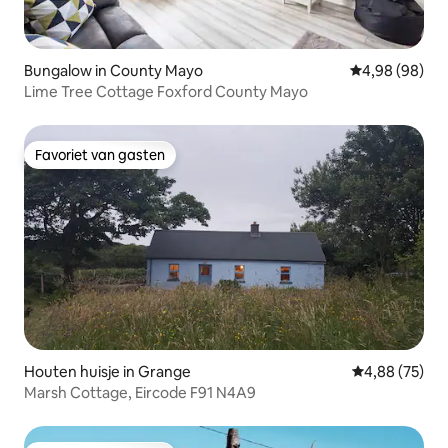
Bungalow in County Mayo
Gemiddelde be
4,98 (98)
Lime Tree Cottage Foxford County Mayo
Favoriet van gasten
Favoriet van gasten
Houten huisje in Grange
Gemiddelde be
4,88 (75)
Marsh Cottage, Eircode F91 N4A9