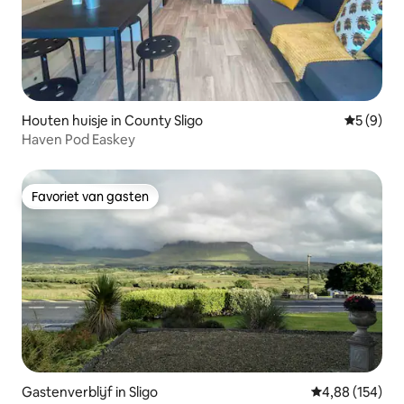
Houten huisje in County Sligo
Gemiddeld
5 (9)
Haven Pod Easkey
Favoriet van gasten
Favoriet van gasten
Gastenverblijf in Sligo
Gemiddelde beo
4,88 (154)