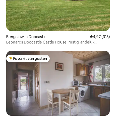
Bungalow in Doocastle
Gemiddelde beo
4,97 (315)
Leonards Doocastle Castle House, rustig landelijk
toevluchtsoord
Favoriet van gasten
Topfavoriet van gasten