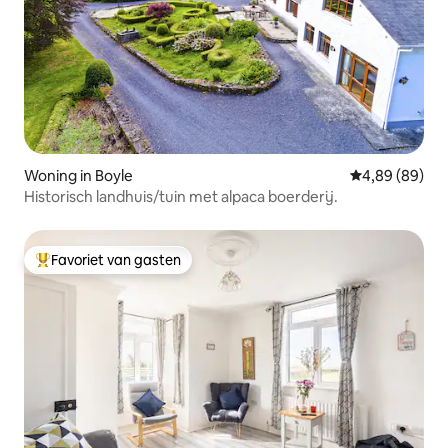
Woning in Boyle
Gemiddelde be
4,89 (89)
Historisch landhuis/tuin met alpaca boerderij.
Favoriet van gasten
Topfavoriet van gasten