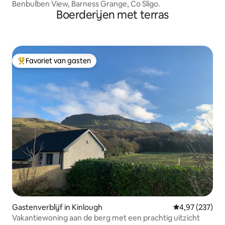
Benbulben View, Barness Grange, Co Sligo.
Boerderijen met terras
Favoriet van gasten
Topfavoriet van gasten
Gastenverblijf in Kinlough
Gemiddelde beo
4,97 (237)
Vakantiewoning aan de berg met een prachtig uitzicht