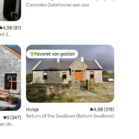
Connoles Gatehouse aan zee
Gemiddelde beoordeling van 4,98 op 5, 81 recensies
4,98 (81)
et 2
Favoriet van gasten
Topfavoriet van gasten
Huisje
Gemiddelde beoordeling
4,98 (219)
ecensies
Return of the Swallows (Return Swallows)
Gemiddelde beoordeling van 5 op 5, 347 recensies
5 (347)
van de