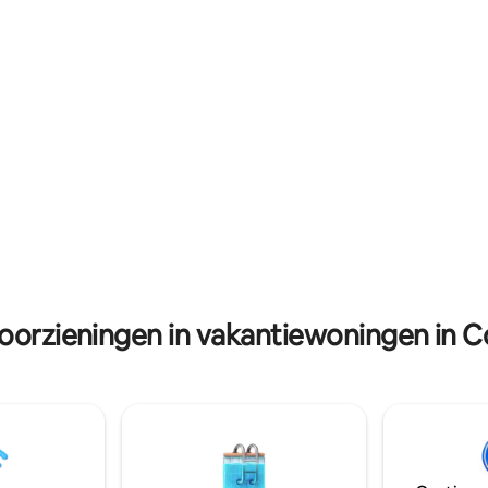
 van het stadsleven, dompel je
restaurants en traditionele mu
e rust van de natuur. Je
Het is perfect voor een bezoek
one retraite wacht op je!
Lahinch Beach, Doolin, Aran Isl
staurant ligt op slechts 4
The Burren. Een oase van rust, de ideale
ijden.
plek om tot rust te komen.
voorzieningen in vakantiewoningen in C