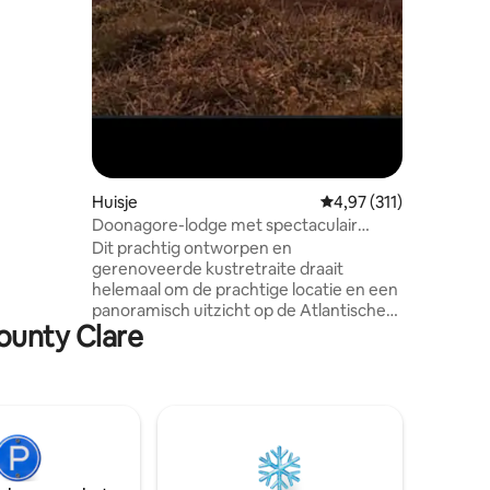
ziekpubs.
 aan
ands &
Huisje
Gemiddelde beoordelin
4,97 (311)
Doonagore-lodge met spectaculair
verhoogd uitzicht op zee
Dit prachtig ontworpen en
gerenoveerde kustretraite draait
helemaal om de prachtige locatie en een
panoramisch uitzicht op de Atlantische
ounty Clare
oceaan, Doolin, de Aran-eilanden en de
twaalf pinnen van Connemara. Perfect
gelegen om de ruige Wild Atlantic
manier van County Clare en een
toegangspoort tot het iconische Burren
National Park te verkennen, verkozen
tot de nummer 1 bezoekerslocatie in
Ierland, om nog maar te zwijgen van de