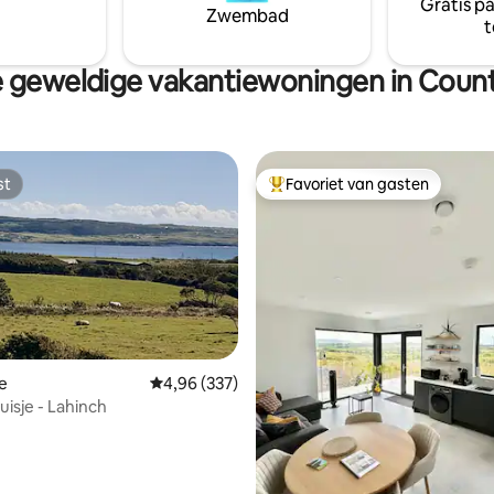
Gratis p
Zwembad
t
 geweldige vakantiewoningen in Count
st
Favoriet van gasten
st
Topfavoriet van gasten
e
Gemiddelde beoordeling van 4,96 op 5, 337 r
4,96 (337)
 van 4,98 op 5, 170 recensies
uisje - Lahinch