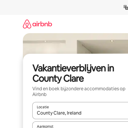
Ga
direct
naar
inhoud
Vakantieverblijven in
County Clare
Vind en boek bijzondere accommodaties op
Airbnb
Locatie
Wanneer er resultaten beschikbaar zijn, maak je 
Aankomst