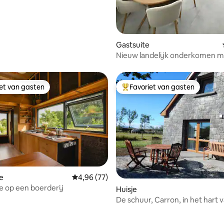
Gastsuite
Nieuw landelijk onderkomen m
slaapkamers • Prachtig uitzicht
iet van gasten
Favoriet van gasten
iet van gasten
Topfavoriet van gasten
e
Gemiddelde beoordeling van 4,96 op 5, 77 r
4,96 (77)
e op een boerderij
ling van 5 op 5, 37 recensies
Huisje
De schuur, Carron, in het hart 
Burren