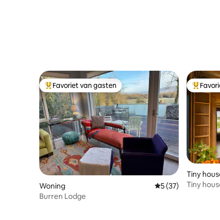
Favoriet van gasten
Favor
Topfavoriet van gasten
Topfavor
Tiny hous
Tiny hous
Woning
Gemiddelde beoorde
5 (37)
Burren Lodge