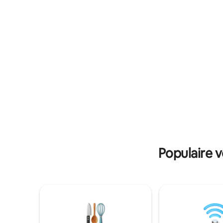
Ontkoppel
de moderne en suite badkamer,
onder in d
compleet met handdoeken en een
buitengew
verjongende douche.
Larkins Re
minuten r
Populaire 