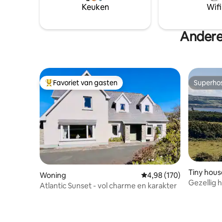
Keuken
Wifi
Andere
Favoriet van gasten
Superho
Topfavoriet van gasten
Superho
Tiny hous
Woning
Gemiddelde beoordeling
4,98 (170)
Gezellig h
Atlantic Sunset - vol charme en karakter