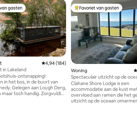
 van gasten
Favoriet van gasten
 van gasten
Topfavoriet van gasten
 van 4,99 op 5, 153 recensies
t
Gemiddelde beoordeling van 4,94 op 5, 184 r
4,94 (184)
 in Lakeland
Woning
G
otshuis-ontsnapping!
Spectaculair uitzicht op de oce
 in het bos, in de buurt van
enkele minuten van de Cliffs o
Clahane Shore Lodge is een
nedy. Gelegen aan Lough Derg,
accommodatie aan de kust me
 maar toch handig. Zorgvuldig
overvloed aan ramen die het g
. Ontspan op het dak van het
uitzicht op de oceaan omarmen. Doe het
of verken de natuur. Geniet van
rustig aan en luister naar de o
, overdekte hot tub en
vanaf onze spectaculaire patio 
s (€ 120/2 nachten:
uitzicht op zee. De ideale omg
maakt, verwarmd met
wandelingen langs de kust, ee
, geen chemicaliën
aan de kliffen van Moher met al
d). Kajaks beschikbaar.
voorzieningen van Liscannor-