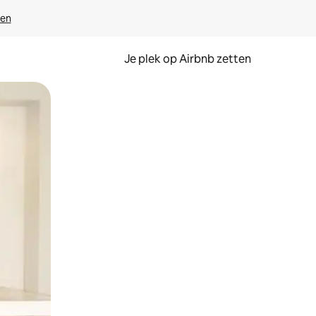
ven
Je plek op Airbnb zetten
en of swipen.