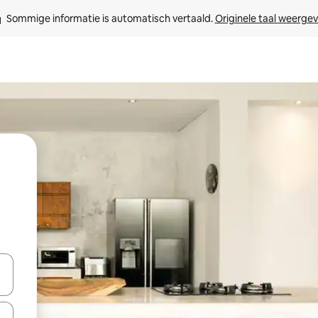
Sommige informatie is automatisch vertaald. 
Originele taal weerge
een keuze met je de pijltjestoetsen omhoog en omlaag, óf door te tikk