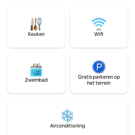
van een breed scala aan voorzieningen
Gemakkelijke toeg
en attracties. We bieden
vervoer nodig) tot 
informatiemappen en de Jim Robinson-
bezienswaardighe
kaart in het huisje. We kijken er naar uit
tot Galway, Shannon 
om je te zien! Martin & Marian Barry De
bij de zee en lokal
Burren Farm Cottages liggen aan de
Moher en nog vee
Keuken
Wifi
rand van de wereldberoemde Burren-
plek om na een da
regio, die een ongerept deel van Ierland
wat de omgeving t
is. Hier in de Burren beslaat de kale
terug te keren.
kalksteen, die tot 780 meter dik is, een
oppervlakte van 250 vierkante
kilometer. Grote rotsblokken zijn bijna
net zo plat en ongestoord als ze waren
toen ze werden gevormd in de warme
Gratis parkeren op
Zwembad
ondiepe zeeën van de Carboon oceaan
het terrein
340 miljoen jaar geleden. De Burren
betekent niet onvruchtbaar; mensen
wonen hier al sinds de steentijd. Bewijs
van hun woningen en graven zijn overal
om je heen. De ongewone flora van de
Burren heeft in de loop der jaren grote
belangstelling en aandacht gekregen.
Airconditioning
Zeldzame en spectaculaire planten
groeien in overvloed in deze unieke