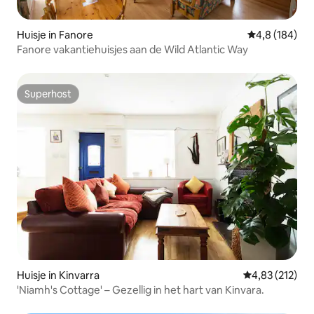
Huisje in Fanore
Gemiddelde be
4,8 (184)
Fanore vakantiehuisjes aan de Wild Atlantic Way
Superhost
Superhost
Huisje in Kinvarra
Gemiddelde beo
4,83 (212)
'Niamh's Cottage' – Gezellig in het hart van Kinvara.