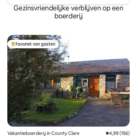
kalksteenregio. Ongebruikelijke vlinders
Gezinsvriendelijke verblijven op een
en motten voeden zich met de flora en
boerderij
de hazelaarstruik. Dennenbossen geven
dekking aan de grotere dieren,
waaronder Pine Marten.
Favoriet van gasten
Topfavoriet van gasten
Vakantieboerderij in County Clare
Gemiddelde beo
4,99 (156)