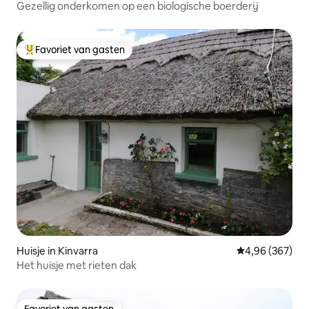
Gezellig onderkomen op een biologische boerderij
Favoriet van gasten
Topfavoriet van gasten
Huisje in Kinvarra
Gemiddelde beo
4,96 (367)
Het huisje met rieten dak
Favoriet van gasten