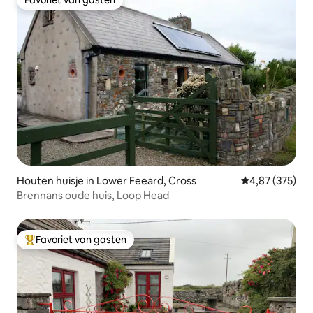
Favoriet van gasten
Houten huisje in Lower Feeard, Cross
Gemiddelde beo
4,87 (375)
Brennans oude huis, Loop Head
Favoriet van gasten
Topfavoriet van gasten