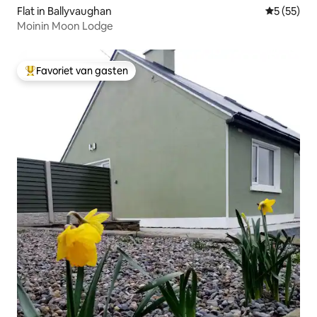
Flat in Ballyvaughan
Gemiddelde
5 (55)
Moinin Moon Lodge
Favoriet van gasten
Topfavoriet van gasten