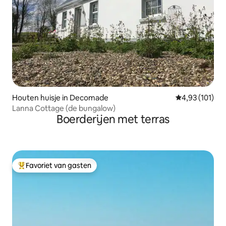
Houten huisje in Decomade
Gemiddelde beo
4,93 (101)
Lanna Cottage (de bungalow)
Boerderijen met terras
Favoriet van gasten
Topfavoriet van gasten