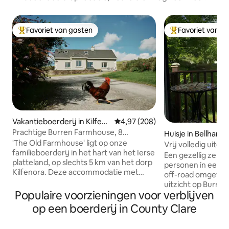
Favoriet van gasten
Favoriet van g
Topfavoriet van gasten
Topfavoriet van 
Vakantieboerderij in Kilfen
Gemiddelde beoordeling van 4,9
4,97 (208)
ora
Prachtige Burren Farmhouse, 8
Huisje in Bellharbo
slaapplaatsen
'The Old Farmhouse' ligt op onze
Vrij volledig uitge
familieboerderij in het hart van het Ierse
Burren-hideaway
Een gezellig zelfst
platteland, op slechts 5 km van het dorp
personen in een la
Kilfenora. Deze accommodatie met
off-road omgevin
eigen kookgelegenheid is geschikt voor
uitzicht op Burre
mensen die op zoek zijn naar rust en
Populaire voorzieningen voor verblijven
tweepersoonsbed
stilte, maar ook voor gezinnen met
douche, comfort
op een boerderij in County Clare
kinderen. Het gebied is vreedzaam en
volledig uitgerus
ontspannend, maar binnen handbereik
een maaltijd of tw