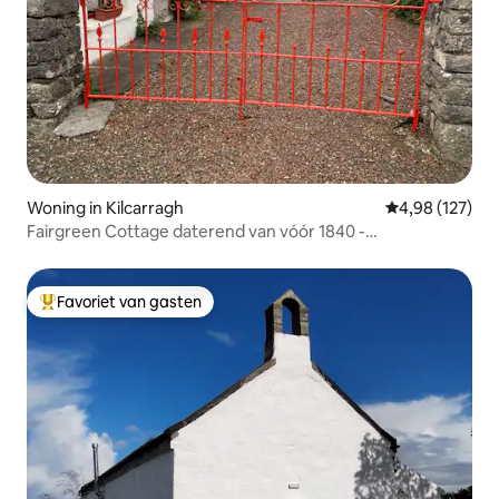
Woning in Kilcarragh
Gemiddelde beo
4,98 (127)
Fairgreen Cottage daterend van vóór 1840 -
Huisdiervriendelijk
Favoriet van gasten
Topfavoriet van gasten