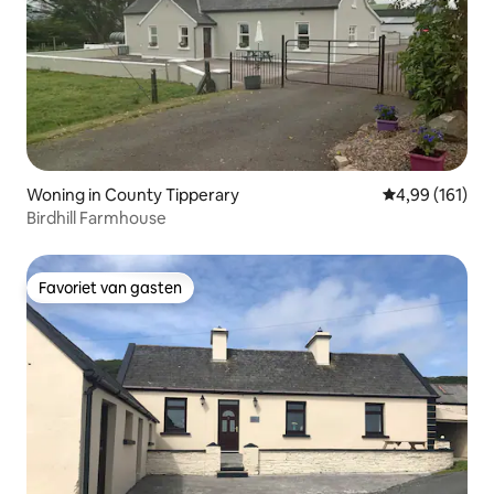
Woning in County Tipperary
Gemiddelde beo
4,99 (161)
Birdhill Farmhouse
Favoriet van gasten
Favoriet van gasten