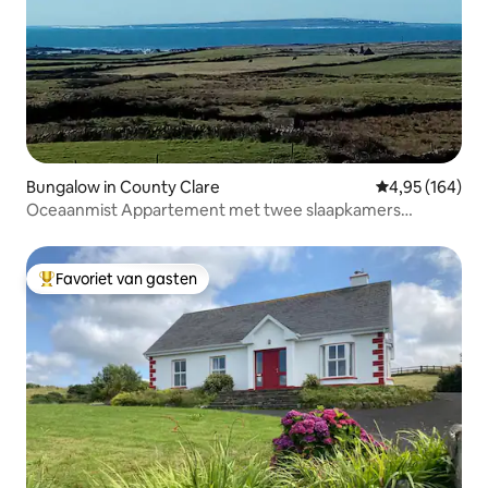
Bungalow in County Clare
Gemiddelde beo
4,95 (164)
Oceaanmist Appartement met twee slaapkamers
Uitzicht op zee Doolin.
Favoriet van gasten
Topfavoriet van gasten