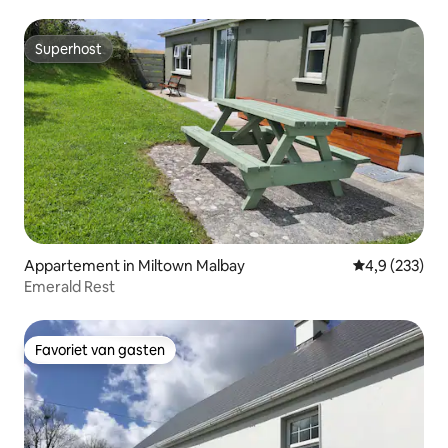
Superhost
Superhost
Appartement in Miltown Malbay
Gemiddelde be
4,9 (233)
Emerald Rest
Favoriet van gasten
Favoriet van gasten