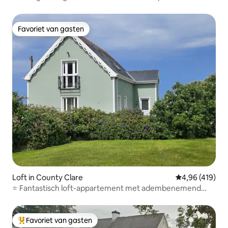
Favoriet van gasten
Favoriet van gasten
Loft in County Clare
Gemiddelde beo
4,96 (419)
⭐️ Fantastisch loft-appartement met adembenemend
uitzicht ⭐️
Favoriet van gasten
Topfavoriet van gasten