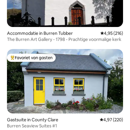
Accommodatie in Burren Tubber
Gemiddelde beo
4,95 (216)
The Burren Art Gallery - 1798 - Prachtige voormalige kerk
Favoriet van gasten
Topfavoriet van gasten
Gastsuite in County Clare
Gemiddelde beo
4,97 (220)
Burren Seaview Suites #1