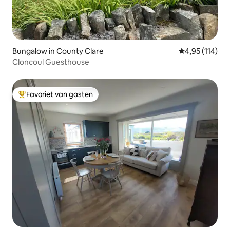
Bungalow in County Clare
Gemiddelde beo
4,95 (114)
Cloncoul Guesthouse
Favoriet van gasten
Topfavoriet van gasten