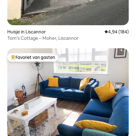
Huisje in Liscannor
Gemiddelde beo
4,94 (184)
Tom's Cottage – Moher, Liscannor
Favoriet van gasten
Topfavoriet van gasten