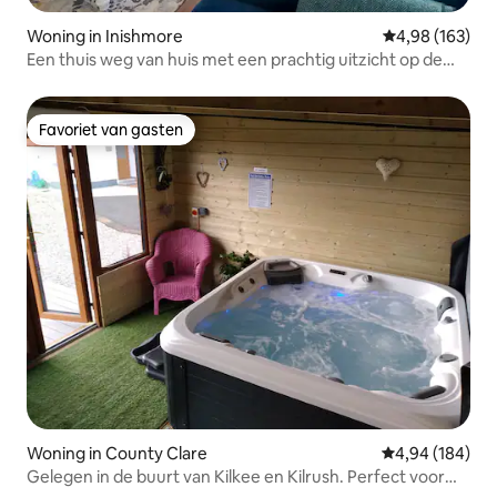
Woning in Inishmore
Gemiddelde beo
4,98 (163)
Een thuis weg van huis met een prachtig uitzicht op de
oceaan
Favoriet van gasten
Favoriet van gasten
Woning in County Clare
Gemiddelde beo
4,94 (184)
Gelegen in de buurt van Kilkee en Kilrush. Perfect voor