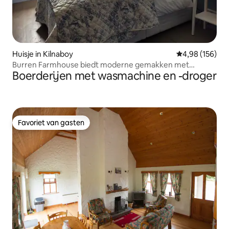
Huisje in Kilnaboy
Gemiddelde beo
4,98 (156)
Burren Farmhouse biedt moderne gemakken met
Boerderijen met wasmachine en -droger
charme uit de oude wereld.
Favoriet van gasten
Favoriet van gasten