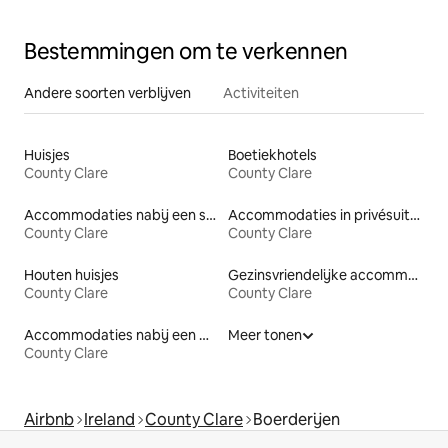
groepen
Bestemmingen om te verkennen
Andere soorten verblijven
Activiteiten
Huisjes
Boetiekhotels
County Clare
County Clare
Accommodaties nabij een strand
Accommodaties in privésuites
County Clare
County Clare
Houten huisjes
Gezinsvriendelijke accommodaties
County Clare
County Clare
Accommodaties nabij een meer
Meer tonen
County Clare
Airbnb
Ireland
County Clare
Boerderijen