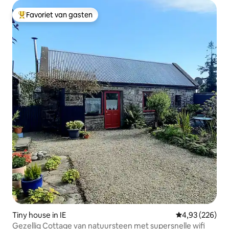
Favoriet van gasten
Topfavoriet van gasten
Tiny house in IE
Gemiddelde beo
4,93 (226)
Gezellig Cottage van natuursteen met supersnelle wifi