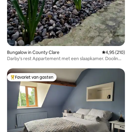
Bungalow in County Clare
Gemiddelde beo
4,95 (210)
Darby's rest Appartement met een slaapkamer. Doolin
Co. Clare
Favoriet van gasten
Topfavoriet van gasten