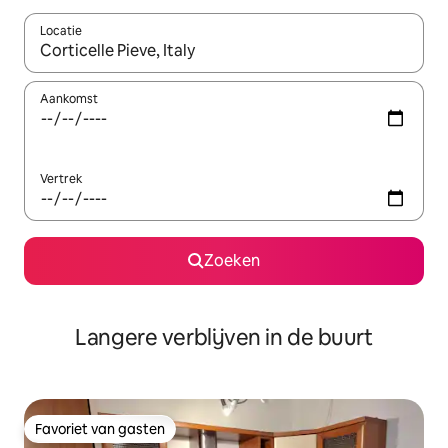
Locatie
Wanneer er resultaten beschikbaar zijn, maak je een keuze met 
Aankomst
Vertrek
Zoeken
Langere verblijven in de buurt
Favoriet van gasten
Favoriet van gasten