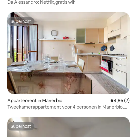
Da Alessandro: Netflix,gratis wifi
Superhost
Superhost
Appartement in Manerbio
Gemiddelde b
4,86 (7)
Tweekamerappartement voor 4 personen in Manerbio,
dicht bij het ziekenhuis
Superhost
Superhost