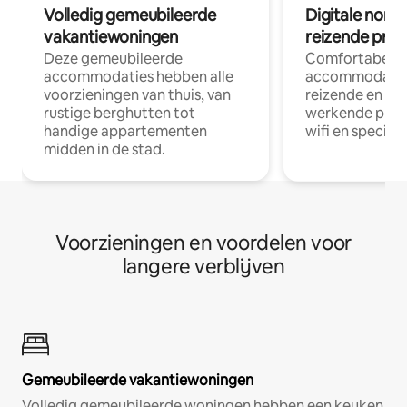
Volledig gemeubileerde
Digitale nom
vakantiewoningen
reizende prof
Deze gemeubileerde
Comfortabele
accommodaties hebben alle
accommodatie
voorzieningen van thuis, van
reizende en op
rustige berghutten tot
werkende profe
handige appartementen
wifi en special
midden in de stad.
Voorzieningen en voordelen voor
langere verblijven
Gemeubileerde vakantiewoningen
Volledig gemeubileerde woningen hebben een keuken