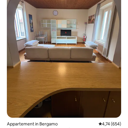
Appartement in Bergamo
Gemiddelde beo
4,74 (654)