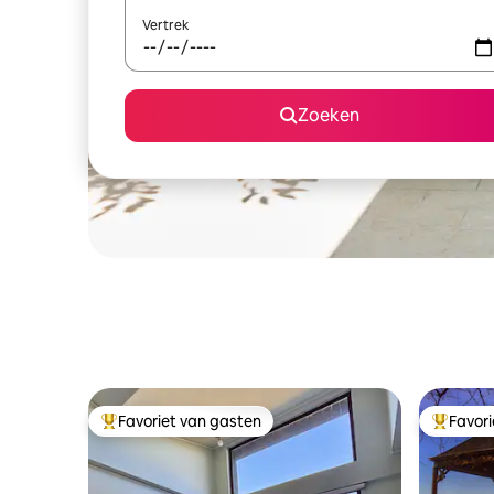
Vertrek
Zoeken
Favoriet van gasten
Favor
Topfavoriet van gasten
Topfavor