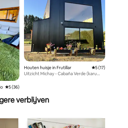
ecensies
Houten huisje in Frutillar
Gemiddelde beoord
5 (17)
Uitzicht Michay - Cabaña Verde (karu
michay)
io
Gemiddelde beoordeling van 5 op 5, 36 recensies
5 (36)
gere verblijven