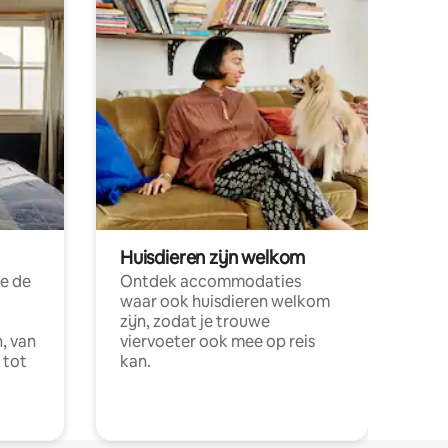
Huisdieren zijn welkom
e de
Ontdek accommodaties
waar ook huisdieren welkom
zijn, zodat je trouwe
, van
viervoeter ook mee op reis
 tot
kan.