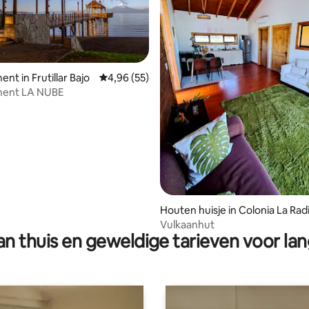
nt in Frutillar Bajo
Gemiddelde beoordeling van 4,96 op 5, 55 r
4,96 (55)
ent LA NUBE
ling van 5 op 5, 15 recensies
Houten huisje in Colonia La Rad
Vulkaanhut
n thuis en geweldige tarieven voor lan