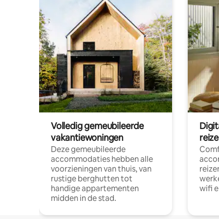
Volledig gemeubileerde
Digi
vakantiewoningen
reiz
Deze gemeubileerde
Comf
accommodaties hebben alle
acco
voorzieningen van thuis, van
reize
rustige berghutten tot
werke
handige appartementen
wifi 
midden in de stad.