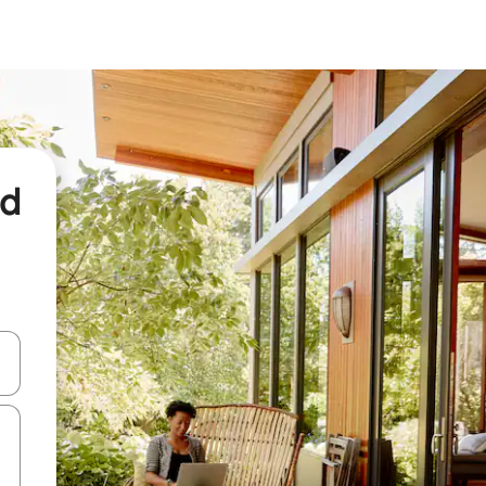
nd
een keuze met je de pijltjestoetsen omhoog en omlaag, óf door te tikk