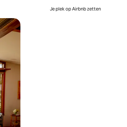
Je plek op Airbnb zetten
en of swipen.