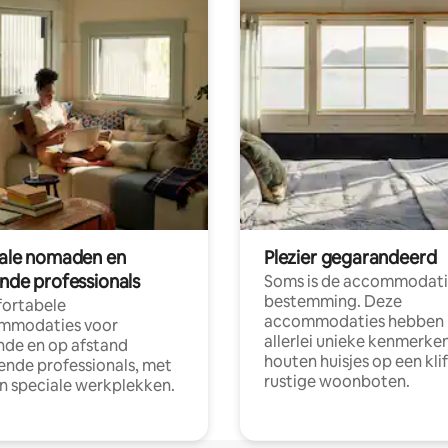
tale nomaden en
Plezier gegarandeerd
ende professionals
Soms is de accommodati
bestemming. Deze
ortabele
accommodaties hebben
mmodaties voor
allerlei unieke kenmerken
nde en op afstand
houten huisjes op een klif
nde professionals, met
rustige woonboten.
en speciale werkplekken.