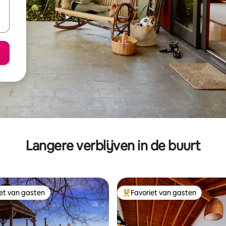
Langere verblijven in de buurt
iet van gasten
Favoriet van gasten
iet van gasten
Topfavoriet van gasten