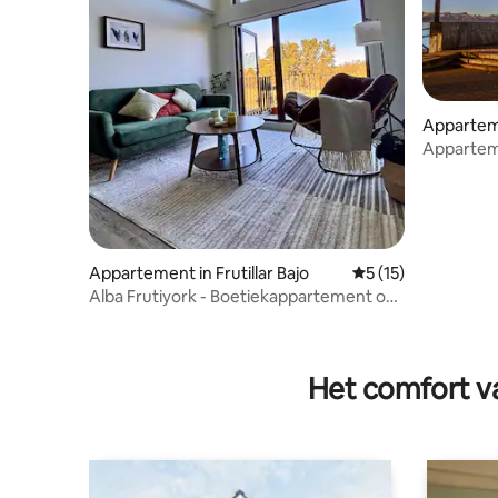
Apparteme
Appartem
Appartement in Frutillar Bajo
Gemiddelde beoorde
5 (15)
Alba Frutiyork - Boetiekappartement op
een steenworp afstand van alles
Het comfort va