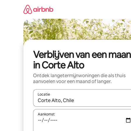
Ga
direct
naar
inhoud
Verblijven van een maa
in Corte Alto
Ontdek langetermijnwoningen die als thuis
aanvoelen voor een maand of langer.
Locatie
Wanneer er resultaten beschikbaar zijn, maak je 
Aankomst