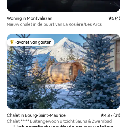
Woning in Montvalezan
Gemiddeld
5 (4)
Nieuw chalet in de buurt van La Rosière/Les Arcs
Favoriet van gasten
Topfavoriet van gasten
Chalet in Bourg-Saint-Maurice
Gemiddelde be
4,97 (31)
Chalet ***** Buitengewoon uitzicht Sauna & Zwembad