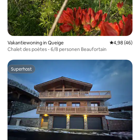
Vakantiewoning in Queige
Gemiddelde be
4,98 (46)
Chalet des poètes - 6/8 personen Beaufortain
Superhost
Superhost