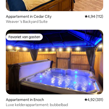
Appartement in Cedar City
Gemiddelde beo
4,94 (112)
Weaver 's Backyard Suite
Favoriet van gasten
Favoriet van gasten
Appartement in Enoch
Gemiddelde beo
4,92 (331)
Luxe kelderappartement: bubbelbad