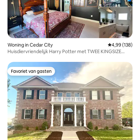
Woning in Cedar City
Gemiddelde beo
4,99 (138)
Huisdiervriendelijk Harry Potter met TWEE KINGSIZE
BEDDEN
Favoriet van gasten
Favoriet van gasten