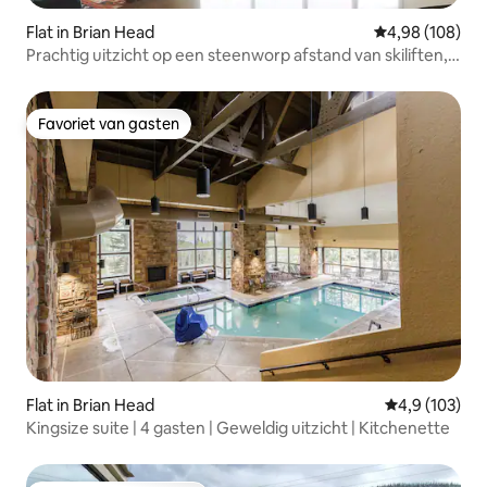
Flat in Brian Head
Gemiddelde beo
4,98 (108)
Prachtig uitzicht op een steenworp afstand van skiliften,
geschikt voor 9 personen
Favoriet van gasten
Favoriet van gasten
Flat in Brian Head
Gemiddelde be
4,9 (103)
Kingsize suite | 4 gasten | Geweldig uitzicht | Kitchenette