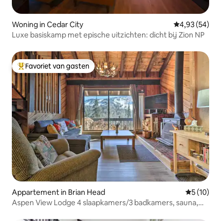
Woning in Cedar City
Gemiddelde be
4,93 (54)
Luxe basiskamp met epische uitzichten: dicht bij Zion NP
Favoriet van gasten
Topfavoriet van gasten
Appartement in Brian Head
Gemiddelde
5 (10)
Aspen View Lodge 4 slaapkamers/3 badkamers, sauna,
wasmachine/droger, uitzicht