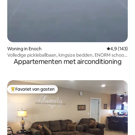
Woning in Enoch
Gemiddelde be
4,9 (143)
Volledige pickleballbaan, kingsize bedden, ENORM schoon
Appartementen met airconditioning
huis
Favoriet van gasten
Topfavoriet van gasten