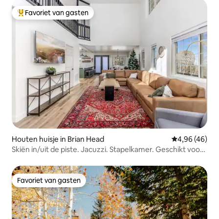
Favoriet van gasten
Topfavoriet van gasten
Houten huisje in Brian Head
Gemiddelde be
4,96 (46)
Skiën in/uit de piste. Jacuzzi. Stapelkamer. Geschikt voor
25+
Favoriet van gasten
Favoriet van gasten