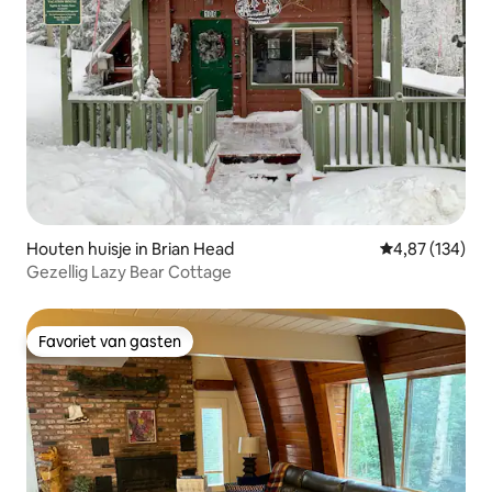
Houten huisje in Brian Head
Gemiddelde beo
4,87 (134)
Gezellig Lazy Bear Cottage
Favoriet van gasten
Favoriet van gasten