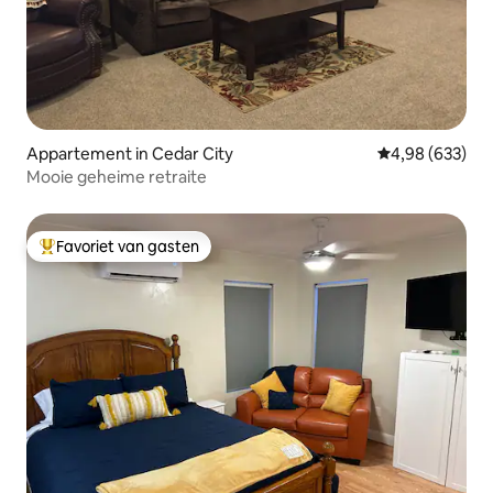
Appartement in Cedar City
Gemiddelde beo
4,98 (633)
Mooie geheime retraite
Favoriet van gasten
Topfavoriet van gasten