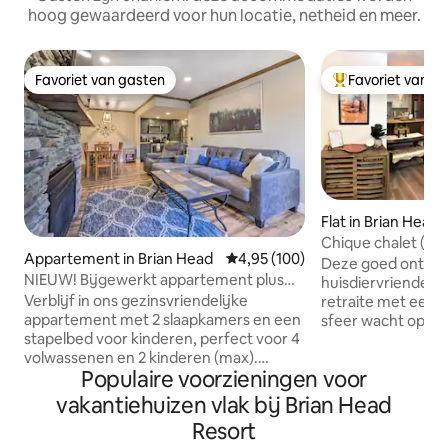
hoog gewaardeerd voor hun locatie, netheid en meer.
Favoriet van gasten
Favoriet van g
Favoriet van gasten
Topfavoriet van 
Flat in Brian Head
Chique chalet (As
Appartement in Brian Head
Gemiddelde beoordeling van 4,9
4,95 (100)
Giant Steps
Deze goed ontwo
NIEUW! Bijgewerkt appartement plus
huisdiervriendeli
zwembad, spa, fitnessruimte, in de
Verblijf in ons gezinsvriendelijke
retraite met een v
buurt van lodge
appartement met 2 slaapkamers en een
sfeer wacht op je
stapelbed voor kinderen, perfect voor 4
Giant Steps Lodge
volwassenen en 2 kinderen (max).
algemene winkel, 
Populaire voorzieningen voor
Bijgewerkte keuken en badkamers met
comfortabel plaats
alles wat je nodig hebt voor een
Q) en kan maxima
vakantiehuizen vlak bij Brian Head
geweldig uitje, of je nu op zoek bent
huisvesten met de
Resort
naar skiën, mountainbiken,
ook genieten van 