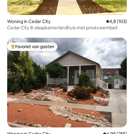
Woning in Cedar City
Gemiddelde be
4,8 (103)
Cedar City 8-slaapkamerlandhuis met privézwembad
Favoriet van gasten
Topfavoriet van gasten
Woning in Cedar City
Gemiddelde beo
4,99 (255)