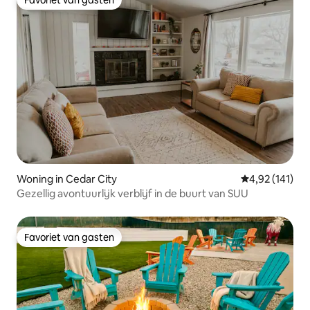
Favoriet van gasten
Favoriet van gasten
Woning in Cedar City
Gemiddelde beo
4,92 (141)
Gezellig avontuurlijk verblijf in de buurt van SUU
Favoriet van gasten
Favoriet van gasten