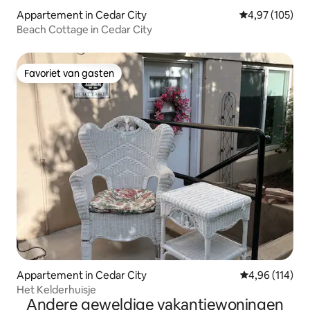
Appartement in Cedar City
Gemiddelde beo
4,97 (105)
Beach Cottage in Cedar City
Favoriet van gasten
Favoriet van gasten
Appartement in Cedar City
Gemiddelde beo
4,96 (114)
Het Kelderhuisje
Andere geweldige vakantiewoningen