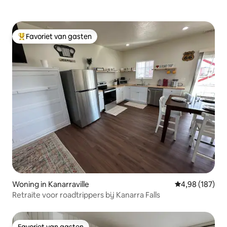
Favoriet van gasten
Topfavoriet van gasten
Woning in Kanarraville
Gemiddelde beo
4,98 (187)
Retraite voor roadtrippers bij Kanarra Falls