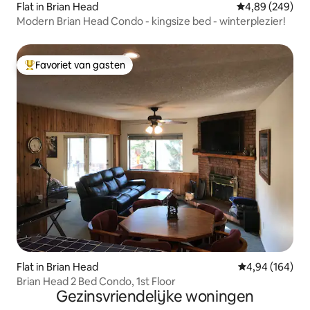
Flat in Brian Head
Gemiddelde beo
4,89 (249)
Modern Brian Head Condo - kingsize bed - winterplezier!
Favoriet van gasten
Topfavoriet van gasten
Flat in Brian Head
Gemiddelde beo
4,94 (164)
Brian Head 2 Bed Condo, 1st Floor
Gezinsvriendelijke woningen