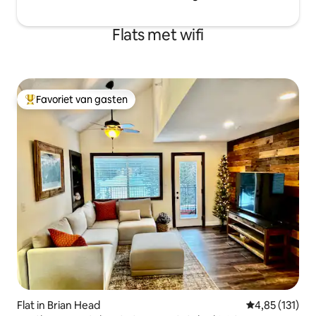
Flats met wifi
Favoriet van gasten
Topfavoriet van gasten
Flat in Brian Head
Gemiddelde be
4,85 (131)