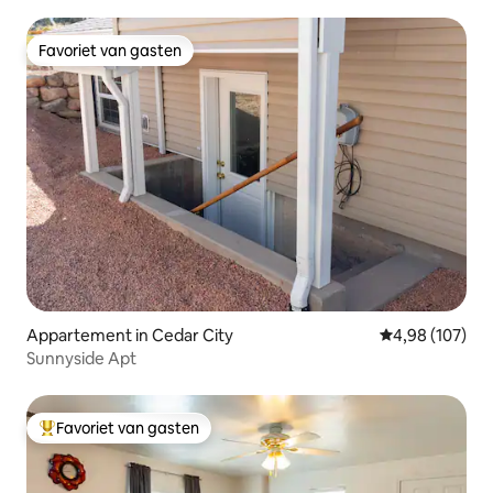
Favoriet van gasten
Favoriet van gasten
Appartement in Cedar City
Gemiddelde beo
4,98 (107)
Sunnyside Apt
Favoriet van gasten
Topfavoriet van gasten