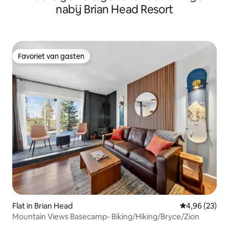
nabij Brian Head Resort
Favoriet van gasten
Favoriet van gasten
Flat in Brian Head
Gemiddelde be
4,96 (23)
Mountain Views Basecamp- Biking/Hiking/Bryce/Zion