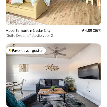
Appartement in Cedar City
Gemiddelde beo
4,89 (367)
"Suite Dreams" studio voor 2
Favoriet van gasten
Topfavoriet van gasten