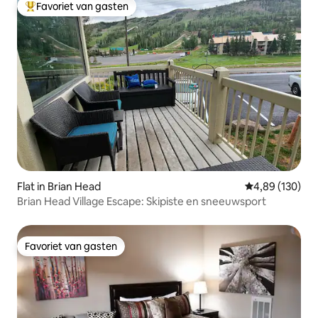
Favoriet van gasten
Topfavoriet van gasten
Flat in Brian Head
Gemiddelde beo
4,89 (130)
Brian Head Village Escape: Skipiste en sneeuwsport
Favoriet van gasten
Favoriet van gasten