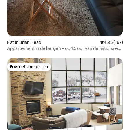
Flat in Brian Head
Gemiddelde beo
4,95 (167)
Appartement in de bergen – op 1,5 uur van de nationale
parken Bryce en Zion
Favoriet van gasten
Favoriet van gasten