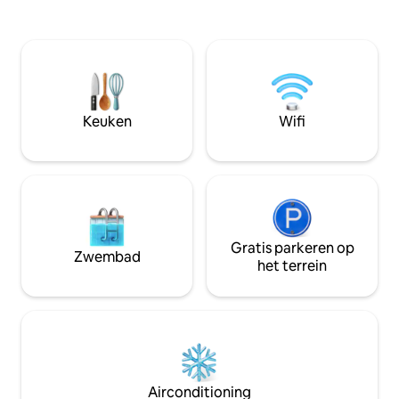
wandelen,vissen. Condo complex omvat
waaronder een w
een zwembad, spa, fitnessruimte,
volledige grootte,
kleedkamer met sauna tot uw
technische upgrad
beschikking. Voor mensen die op zoek
je spullen in onze
zijn naar een ski-avontuur biedt dit
ruimte om te onts
appartement skiën in en uit
avonturen. Licen
rechtstreeks naar Navajo Lodge.
max. bezetting 6, 
Keuken
Wifi
Perfecte plek voor 1-2 gezinnen om te
genieten met kinderen. Garage
parkeren.
Gratis parkeren op
Zwembad
het terrein
Airconditioning