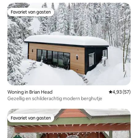
Favoriet van gasten
Favoriet van gasten
Woning in Brian Head
Gemiddelde be
4,93 (57)
Gezellig en schilderachtig modern berghutje
Favoriet van gasten
Favoriet van gasten