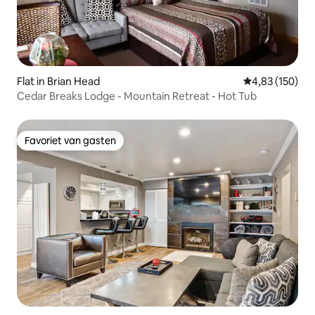
Flat in Brian Head
Gemiddelde beo
4,83 (150)
Cedar Breaks Lodge - Mountain Retreat - Hot Tub
Favoriet van gasten
Favoriet van gasten