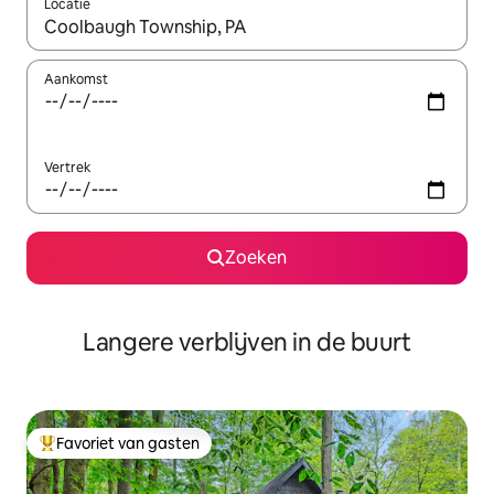
Locatie
Wanneer er resultaten beschikbaar zijn, maak je een keuze met 
Aankomst
Vertrek
Zoeken
Langere verblijven in de buurt
Favoriet van gasten
Topfavoriet van gasten