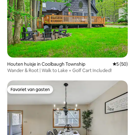
Houten huisje in Coolbaugh Township
Gemiddelde
5 (50)
Wander & Root | Walk to Lake + Golf Cart Included!
Favoriet van gasten
Favoriet van gasten