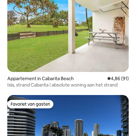
Appartement in Cabarita Beach
Gemiddelde be
4,86 (91)
Isla, strand Cabarita | absolute woning aan het strand
Favoriet van gasten
Favoriet van gasten