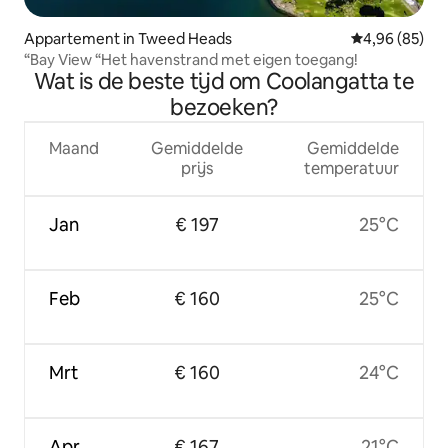
Appartement in Tweed Heads
Gemiddelde be
4,96 (85)
“Bay View “Het havenstrand met eigen toegang!
Wat is de beste tijd om Coolangatta te
bezoeken?
Maand
Gemiddelde
Gemiddelde
prijs
temperatuur
Jan
€ 197
25°C
Feb
€ 160
25°C
Mrt
€ 160
24°C
Apr
€ 167
21°C