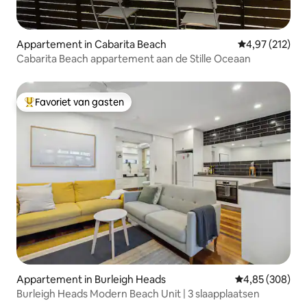
Appartement in Cabarita Beach
Gemiddelde beo
4,97 (212)
Cabarita Beach appartement aan de Stille Oceaan
Favoriet van gasten
Topfavoriet van gasten
Appartement in Burleigh Heads
Gemiddelde beo
4,85 (308)
Burleigh Heads Modern Beach Unit | 3 slaapplaatsen