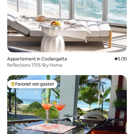
Appartement in Coolangatta
Gemiddeld
5 (9)
Reflections 1705 Sky Home
Favoriet van gasten
Topfavoriet van gasten