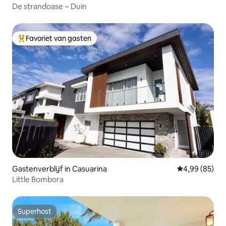
De strandoase ~ Duin
Favoriet van gasten
Topfavoriet van gasten
Gastenverblijf in Casuarina
Gemiddelde be
4,99 (85)
Little Bombora
Superhost
Superhost