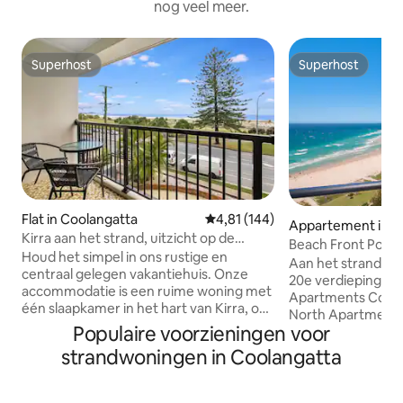
nog veel meer.
Superhost
Superhost
Superhost
Superhost
Flat in Coolangatta
Gemiddelde beoordeling van 4,8
4,81 (144)
Appartement in C
Kirra aan het strand, uitzicht op de
a
Beach Front Poin
oceaan, zwembad, geschikt voor
Houd het simpel in ons rustige en
Coolangatta
Aan het strand me
maximaal 5 personen
centraal gelegen vakantiehuis. Onze
20e verdieping in 
accommodatie is een ruime woning met
Apartments Coolangat
één slaapkamer in het hart van Kirra, op
North Apartments 
loopafstand van Kirra Beach en op vijf
Populaire voorzieningen voor
nodig hebt op loo
minuten rijden van de internationale
Het complex heef
strandwoningen in Coolangatta
luchthaven Gold Coast. Onze lichte en
spa, een tennisba
luchtige accommodatie bevindt zich op
Het winkelcentru
de bovenste verdieping (trap) en biedt
Woolworths, biosc