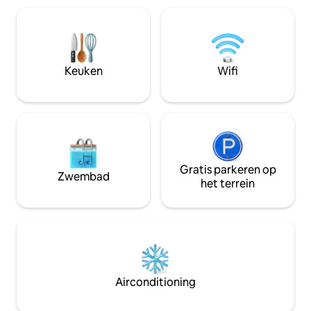
een prachtig ononderbroken uitzicht op
diverse restaurant
de oceaan vanaf ons eigen balkon. Het is
beveiligde parkee
de perfecte plek om te genieten van
terrein is Coolan
zonsopgang boven de oceaan, walvissen
bestemming voor j
kijken in de winter en te ontspannen na
Nieuwe koelkast e
Keuken
Wifi
een lange dag op het strand.
Appartement ligt 
van de luchthaven
Gratis parkeren op
Zwembad
het terrein
Airconditioning