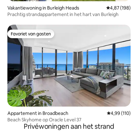
Vakantiewoning in Burleigh Heads
Gemiddelde beo
4,87 (198)
Prachtig strandappartement in het hart van Burleigh
Favoriet van gasten
Favoriet van gasten
Appartement in Broadbeach
Gemiddelde beo
4,99 (110)
Beach Skyhome op Oracle Level 37
Privéwoningen aan het strand