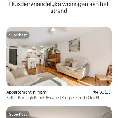
Huisdiervriendelijke woningen aan het
strand
Superhost
Superhost
Appartement in Miami
Gemiddelde be
4,83 (23)
Bella's Burleigh Beach Escape | Kingsize bed • Grd Fl
Superhost
Superhost