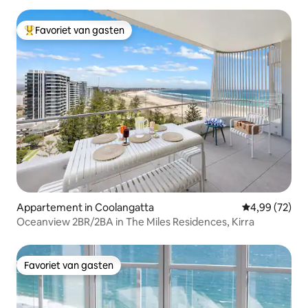
Favoriet van gasten
Topfavoriet van gasten
Appartement in Coolangatta
Gemiddelde be
4,99 (72)
Oceanview 2BR/2BA in The Miles Residences, Kirra
Favoriet van gasten
Favoriet van gasten