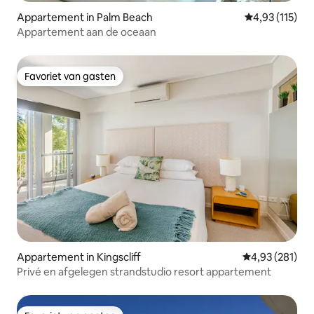
Appartement in Palm Beach
Gemiddelde be
4,93 (115)
Appartement aan de oceaan
Favoriet van gasten
Favoriet van gasten
Appartement in Kingscliff
Gemiddelde beo
4,93 (281)
Privé en afgelegen strandstudio resort appartement