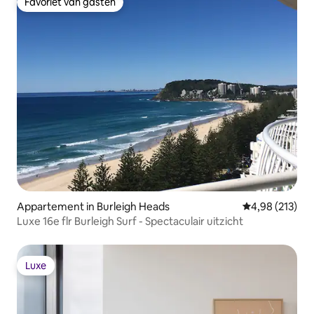
Favoriet van gasten
Favoriet van gasten
Appartement in Burleigh Heads
Gemiddelde beo
4,98 (213)
Luxe 16e flr Burleigh Surf - Spectaculair uitzicht
Luxe
Luxe