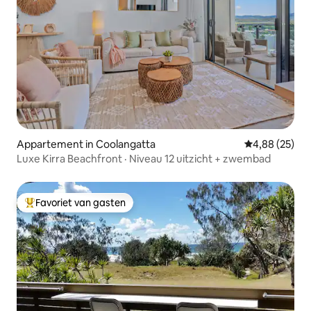
Appartement in Coolangatta
Gemiddelde be
4,88 (25)
Luxe Kirra Beachfront · Niveau 12 uitzicht + zwembad
Favoriet van gasten
Topfavoriet van gasten