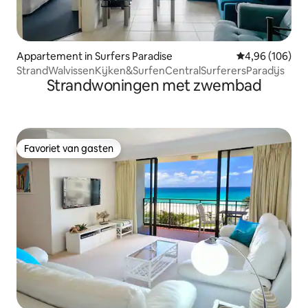
Appartement in Surfers Paradise
Gemiddelde beo
4,96 (106)
StrandWalvissenKijken&SurfenCentralSurferersParadijs
Strandwoningen met zwembad
Favoriet van gasten
Favoriet van gasten