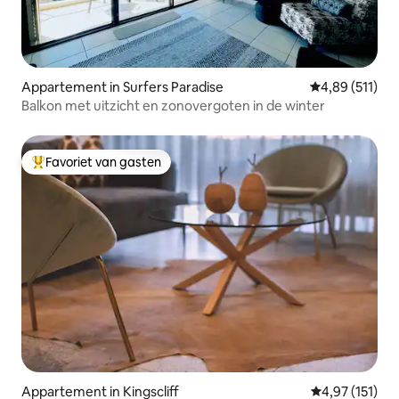
Appartement in Surfers Paradise
Gemiddelde beo
4,89 (511)
Balkon met uitzicht en zonovergoten in de winter
Favoriet van gasten
Topfavoriet van gasten
Appartement in Kingscliff
Gemiddelde be
4,97 (151)