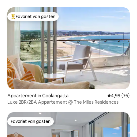
Favoriet van gasten
Topfavoriet van gasten
Appartement in Coolangatta
Gemiddelde be
4,99 (76)
Luxe 2BR/2BA Appartement @ The Miles Residences
Favoriet van gasten
Favoriet van gasten