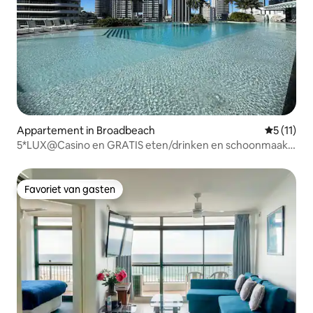
Appartement in Broadbeach
Gemiddeld
5 (11)
5*LUX@Casino en GRATIS eten/drinken en schoonmaak
Privéhoek met uitzicht
Favoriet van gasten
Favoriet van gasten