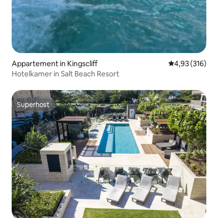
Appartement in Kingscliff
Gemiddelde beo
4,93 (316)
Hotelkamer in Salt Beach Resort
Superhost
Superhost