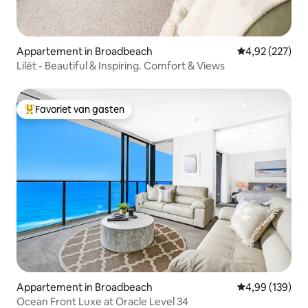
Appartement in Broadbeach
Gemiddelde beo
4,92 (227)
Lilēt - Beautiful & Inspiring. Comfort & Views
Favoriet van gasten
Topfavoriet van gasten
Appartement in Broadbeach
Gemiddelde beo
4,99 (139)
Ocean Front Luxe at Oracle Level 34