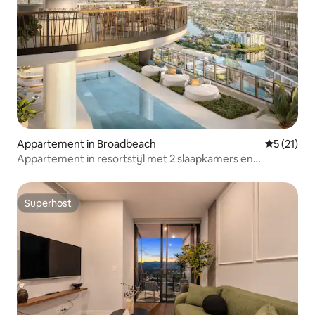
Appartement in Broadbeach
Gemiddeld
5 (21)
Appartement in resortstijl met 2 slaapkamers en
panoramisch uitzicht
Superhost
Superhost