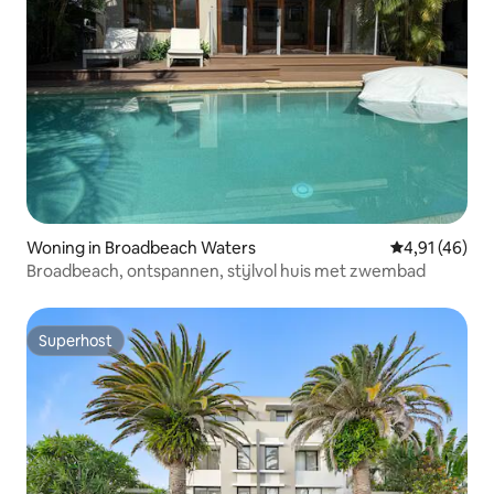
Woning in Broadbeach Waters
Gemiddelde be
4,91 (46)
Broadbeach, ontspannen, stijlvol huis met zwembad
Superhost
Superhost