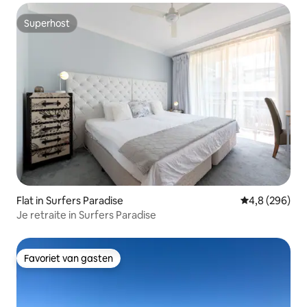
Superhost
Superhost
Flat in Surfers Paradise
Gemiddelde be
4,8 (296)
Je retraite in Surfers Paradise
Favoriet van gasten
Favoriet van gasten