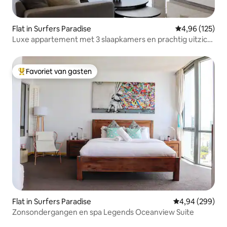
Flat in Surfers Paradise
Gemiddelde beo
4,96 (125)
Luxe appartement met 3 slaapkamers en prachtig uitzicht
op de oceaan
Favoriet van gasten
Topfavoriet van gasten
Flat in Surfers Paradise
Gemiddelde beo
4,94 (299)
Zonsondergangen en spa Legends Oceanview Suite