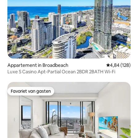
Appartement in Broadbeach
Gemiddelde beo
4,84 (128)
Luxe S Casino Apt-Partial Ocean 2BDR 2BATH Wi-Fi
Favoriet van gasten
Favoriet van gasten