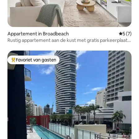
Appartement in Broadbeach
Gemiddeld
5 (7)
Rustig appartement aan de kust met gratis parkeerplaats
+ zwembad + fitnessruimte
Favoriet van gasten
Topfavoriet van gasten