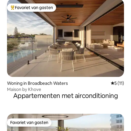
Favoriet van gasten
Topfavoriet van gasten
Woning in Broadbeach Waters
Gemiddeld
5 (11)
Maison by Khove
Appartementen met airconditioning
Favoriet van gasten
Favoriet van gasten