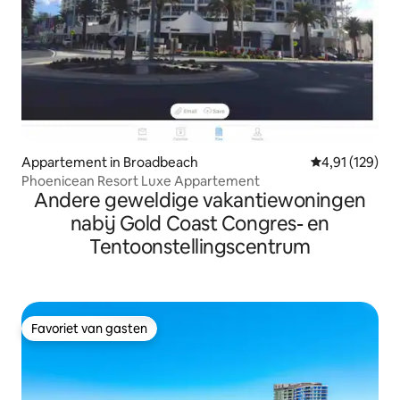
Appartement in Broadbeach
Gemiddelde beo
4,91 (129)
Phoenicean Resort Luxe Appartement
Andere geweldige vakantiewoningen
nabij Gold Coast Congres- en
Tentoonstellingscentrum
Favoriet van gasten
Favoriet van gasten