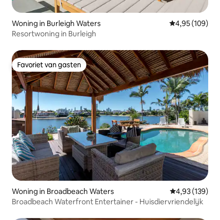
Woning in Burleigh Waters
Gemiddelde beo
4,95 (109)
Resortwoning in Burleigh
Favoriet van gasten
Favoriet van gasten
Woning in Broadbeach Waters
Gemiddelde beo
4,93 (139)
Broadbeach Waterfront Entertainer - Huisdiervriendelijk