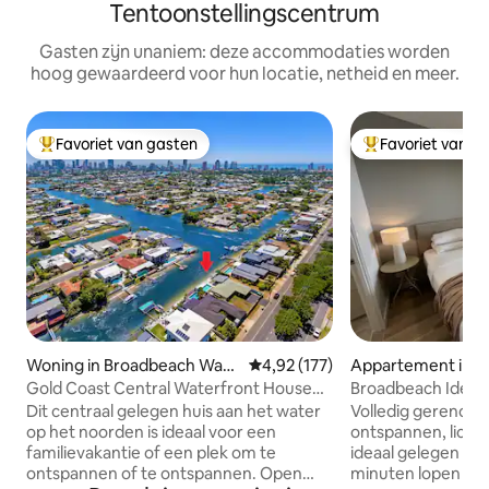
Tentoonstellingscentrum
Gasten zijn unaniem: deze accommodaties worden
hoog gewaardeerd voor hun locatie, netheid en meer.
Favoriet van gasten
Favoriet van g
Topfavoriet van gasten
Topfavoriet van 
Woning in Broadbeach Wate
Gemiddelde beoordeling van 4,9
4,92 (177)
Appartement in B
rs
h
Gold Coast Central Waterfront House
Broadbeach Ideale
met zwembad
Dit centraal gelegen huis aan het water
Volledig gerenovee
op het noorden is ideaal voor een
ontspannen, lichte
familievakantie of een plek om te
ideaal gelegen me
ontspannen of te ontspannen. Open
minuten lopen naar