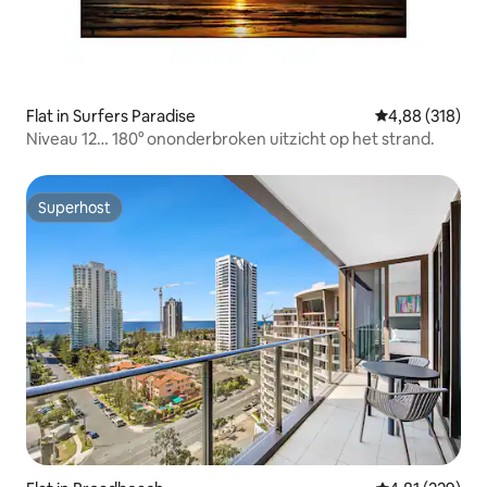
Flat in Surfers Paradise
Gemiddelde beo
4,88 (318)
Niveau 12… 180° ononderbroken uitzicht op het strand.
Superhost
Superhost