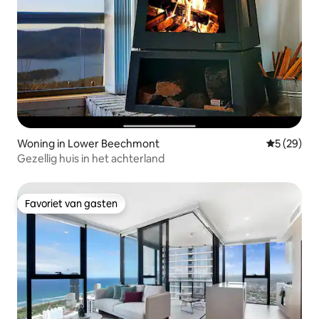
Woning in Lower Beechmont
Gemiddelde
5 (29)
Gezellig huis in het achterland
Favoriet van gasten
Favoriet van gasten