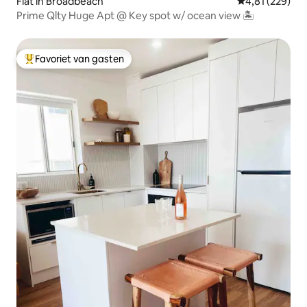
Flat in Broadbeach
Gemiddelde beo
4,81 (229)
Prime Qlty Huge Apt @ Key spot w/ ocean view 🏝
Favoriet van gasten
Topfavoriet van gasten