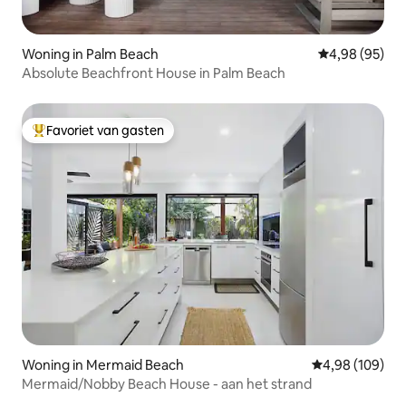
Woning in Palm Beach
Gemiddelde be
4,98 (95)
Absolute Beachfront House in Palm Beach
Favoriet van gasten
Topfavoriet van gasten
Woning in Mermaid Beach
Gemiddelde beo
4,98 (109)
Mermaid/Nobby Beach House - aan het strand