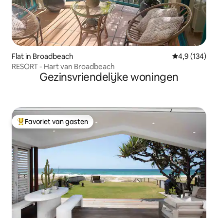
Flat in Broadbeach
Gemiddelde be
4,9 (134)
RESORT - Hart van Broadbeach
Gezinsvriendelijke woningen
Favoriet van gasten
Topfavoriet van gasten