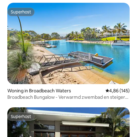
Superhost
Superhost
Woning in Broadbeach Waters
Gemiddelde beo
4,86 (145)
Broadbeach Bungalow - Verwarmd zwembad en steiger
voor 7 personen
Superhost
Superhost