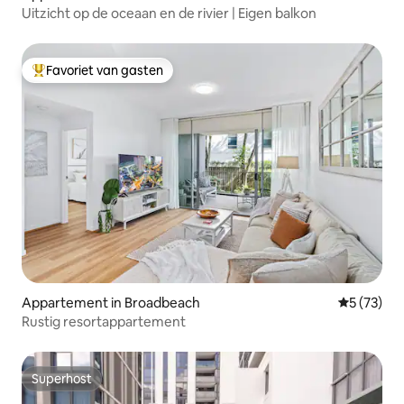
Uitzicht op de oceaan en de rivier | Eigen balkon
Favoriet van gasten
Topfavoriet van gasten
Appartement in Broadbeach
Gemiddelde
5 (73)
Rustig resortappartement
Superhost
Superhost