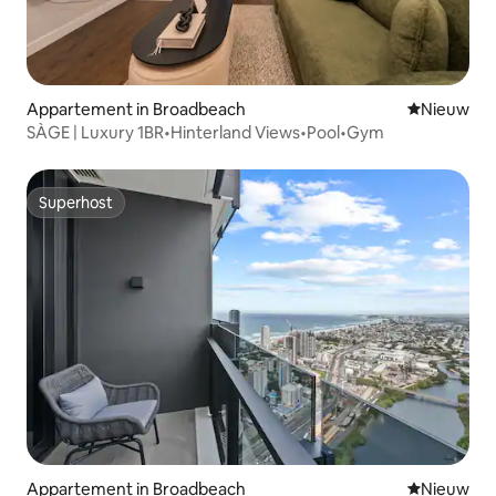
Appartement in Broadbeach
Nieuwe ac
Nieuw
SÀGE | Luxury 1BR•Hinterland Views•Pool•Gym
Superhost
Superhost
Appartement in Broadbeach
Nieuwe ac
Nieuw