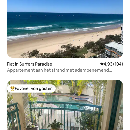
Flat in Surfers Paradise
Gemiddelde beo
4,93 (104)
Appartement aan het strand met adembenemend
uitzicht
Favoriet van gasten
Topfavoriet van gasten