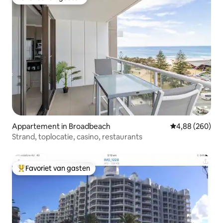
Favoriet van gasten
Appartement in Broadbeach
Gemiddelde beo
4,88 (260)
Strand, toplocatie, casino, restaurants
Favoriet van gasten
Topfavoriet van gasten