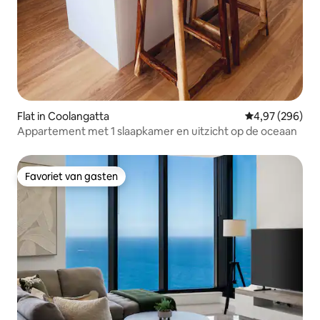
Flat in Coolangatta
Gemiddelde beo
4,97 (296)
Appartement met 1 slaapkamer en uitzicht op de oceaan
Favoriet van gasten
Favoriet van gasten