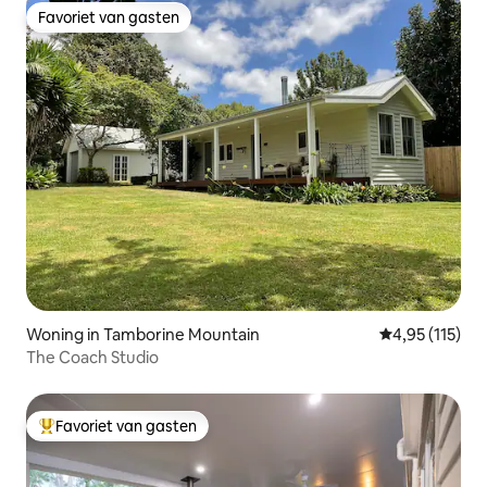
Favoriet van gasten
Favoriet van gasten
Woning in Tamborine Mountain
Gemiddelde be
4,95 (115)
The Coach Studio
Favoriet van gasten
Topfavoriet van gasten