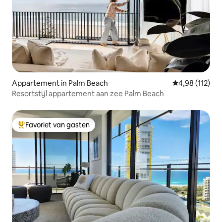
Appartement in Palm Beach
Gemiddelde beo
4,98 (112)
Resortstijl appartement aan zee Palm Beach
Favoriet van gasten
Topfavoriet van gasten