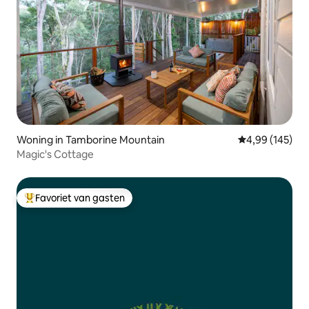
Woning in Tamborine Mountain
Gemiddelde beo
4,99 (145)
Magic's Cottage
Favoriet van gasten
Topfavoriet van gasten