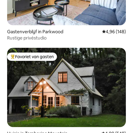
Gastenverblijf in Parkwood
Gemiddelde beo
4,96 (148)
Rustige privéstudio
Favoriet van gasten
Topfavoriet van gasten