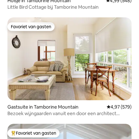
Huisje in Tamborine Mountain
Gemiddelde beo
4,99 (548)
Little Bird Cottage bij Tamborine Mountain
Favoriet van gasten
Favoriet van gasten
Gastsuite in Tamborine Mountain
Gemiddelde beo
4,97 (579)
Bezoek wijngaarden vanuit een door een architect
ontworpen retraite in de bergen
Favoriet van gasten
Topfavoriet van gasten