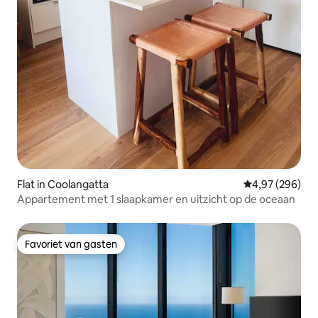
Flat in Coolangatta
Gemiddelde beo
4,97 (296)
Appartement met 1 slaapkamer en uitzicht op de oceaan
Favoriet van gasten
Favoriet van gasten