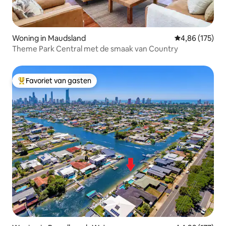
Woning in Maudsland
Gemiddelde beo
4,86 (175)
Theme Park Central met de smaak van Country
Favoriet van gasten
Topfavoriet van gasten