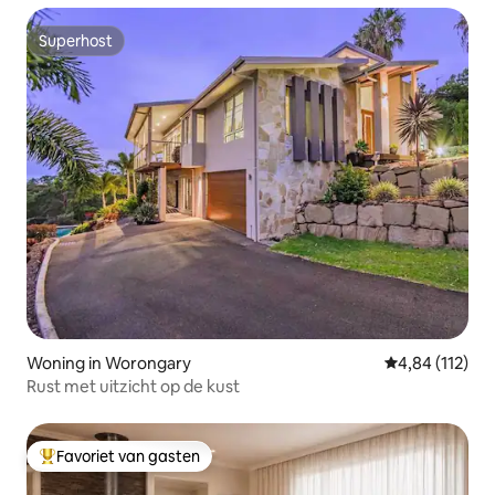
Superhost
Superhost
Woning in Worongary
Gemiddelde beo
4,84 (112)
Rust met uitzicht op de kust
Favoriet van gasten
Topfavoriet van gasten