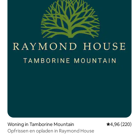
Woning in Tamborine Mountain
Gemiddelde beo
4,96 (220)
Opfrissen en opladen in Raymond House