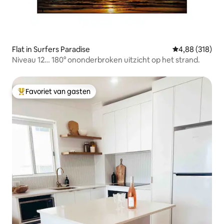
Flat in Surfers Paradise
Gemiddelde beo
4,88 (318)
Niveau 12… 180° ononderbroken uitzicht op het strand.
Favoriet van gasten
Topfavoriet van gasten