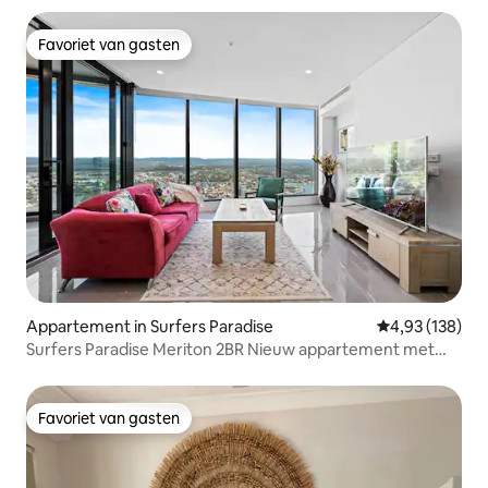
Favoriet van gasten
Favoriet van gasten
Appartement in Surfers Paradise
Gemiddelde beo
4,93 (138)
Surfers Paradise Meriton 2BR Nieuw appartement met
uitzicht op het water
Favoriet van gasten
Favoriet van gasten