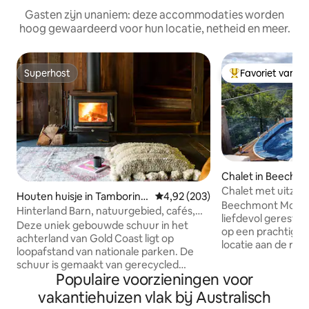
Gasten zijn unaniem: deze accommodaties worden
hoog gewaardeerd voor hun locatie, netheid en meer.
Superhost
Favoriet van g
Superhost
Topfavoriet van 
Chalet in Beechm
Chalet met uitzich
Houten huisje in Tamborine
Gemiddelde beoordeling van 4,9
4,92 (203)
Beechmont
Beechmont Mounta
Mountain
Hinterland Barn, natuurgebied, cafés,
liefdevol geresta
restaurants
Deze uniek gebouwde schuur in het
op een prachtige 
achterland van Gold Coast ligt op
locatie aan de ra
loopafstand van nationale parken. De
met uitzicht op La
schuur is gemaakt van gerecycled
Mt Warning Sprin
Populaire voorzieningen voor
werfhout en ligt op een boerderij van 18
Numinbah Valley. Deze serene locatie
hectare omringd door groene gazons.
vakantiehuizen vlak bij Australisch
stelt je in staat o
Een kingsize bed met eigen badkamer,