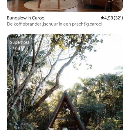
Bungalow in Carool
Gemiddelde beo
4,93 (321)
De koffiebranderijschuur in een prachtig carool
Superhost
Superhost