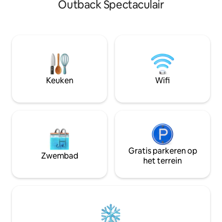
vogelgeluiden te l
Outback Spectaculair
aparte douche en bad vormen de
inheemse dieren t
slaapkamer van de loft. Beneden is een
te storen. Het chalet biedt een privé en
tweede badkamer/wasruimte, open
ononderbroken uit
haard, lounge, studeerkamer en
omgeving. Voor di
zelfopblaasbaar bed (opblaasbaar
zijn naar een onts
beddengoed niet inbegrepen),
chalet alles wat j
eetkamer en volledig uitgeruste keuken
voordat je op een groot terras met
Keuken
Wifi
uitzicht op het regenwoud loopt.
Gratis parkeren op
Zwembad
het terrein