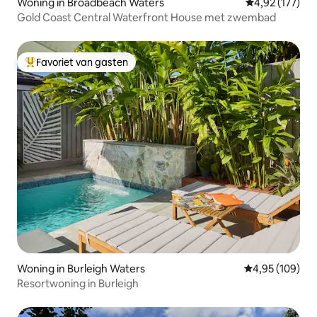
Woning in Broadbeach Waters
Gemiddelde beo
4,92 (177)
Gold Coast Central Waterfront House met zwembad
Favoriet van gasten
Topfavoriet van gasten
Woning in Burleigh Waters
Gemiddelde beo
4,95 (109)
Resortwoning in Burleigh