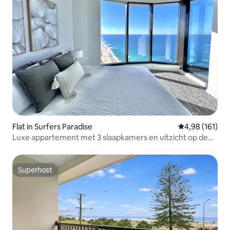
Flat in Surfers Paradise
Gemiddelde beo
4,98 (161)
Luxe appartement met 3 slaapkamers en uitzicht op de
oceaan, met zwembaden en spa
Superhost
Superhost