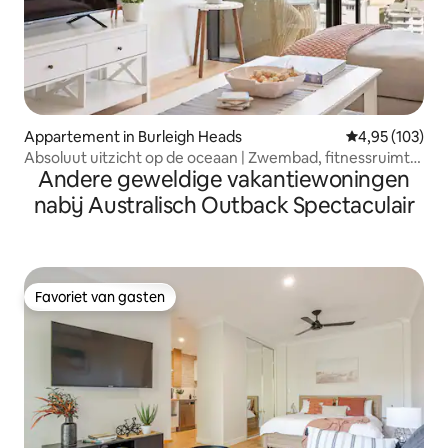
Appartement in Burleigh Heads
Gemiddelde beo
4,95 (103)
Absoluut uitzicht op de oceaan | Zwembad, fitnessruimte
Andere geweldige vakantiewoningen
en gratis parkeergelegenheid
nabij Australisch Outback Spectaculair
Favoriet van gasten
Favoriet van gasten