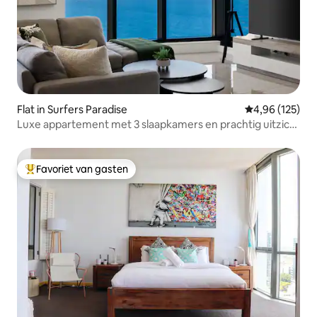
Flat in Surfers Paradise
Gemiddelde beo
4,96 (125)
Luxe appartement met 3 slaapkamers en prachtig uitzicht
op de oceaan
Favoriet van gasten
Topfavoriet van gasten