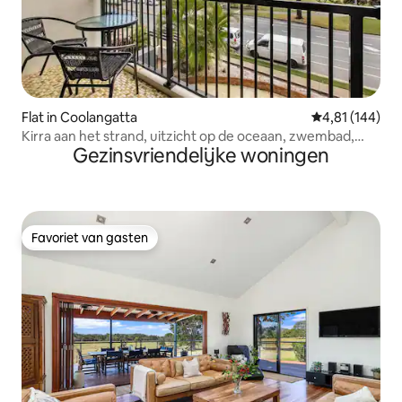
Flat in Coolangatta
Gemiddelde beo
4,81 (144)
Kirra aan het strand, uitzicht op de oceaan, zwembad,
Gezinsvriendelijke woningen
geschikt voor maximaal 5 personen
Favoriet van gasten
Favoriet van gasten