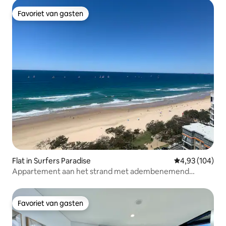
Favoriet van gasten
Favoriet van gasten
Flat in Surfers Paradise
Gemiddelde beo
4,93 (104)
Appartement aan het strand met adembenemend
uitzicht
Favoriet van gasten
Favoriet van gasten