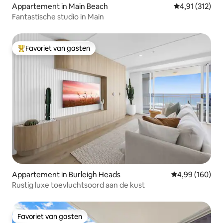
Appartement in Main Beach
Gemiddelde be
4,91 (312)
Fantastische studio in Main
Favoriet van gasten
Topfavoriet van gasten
Appartement in Burleigh Heads
Gemiddelde beo
4,99 (160)
Rustig luxe toevluchtsoord aan de kust
Favoriet van gasten
Favoriet van gasten