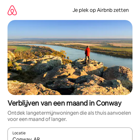
Ga
direct
Je plek op Airbnb zetten
naar
inhoud
Verblijven van een maand in Conway
Ontdek langetermijnwoningen die als thuis aanvoelen
voor een maand of langer.
Locatie
Wanneer er resultaten beschikbaar zijn, maak je een keuze met 