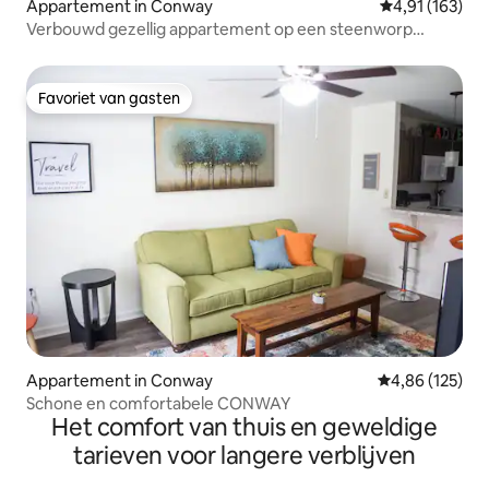
Appartement in Conway
Gemiddelde beo
4,91 (163)
Verbouwd gezellig appartement op een steenworp
afstand van UCA
Favoriet van gasten
Favoriet van gasten
Appartement in Conway
Gemiddelde beo
4,86 (125)
Schone en comfortabele CONWAY
Het comfort van thuis en geweldige
tarieven voor langere verblijven