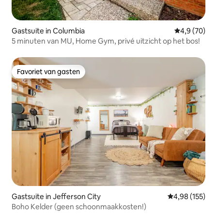
Gastsuite in Columbia
Gemiddelde b
4,9 (70)
5 minuten van MU, Home Gym, privé uitzicht op het bos!
Favoriet van gasten
Favoriet van gasten
Gastsuite in Jefferson City
Gemiddelde beo
4,98 (155)
Boho Kelder (geen schoonmaakkosten!)