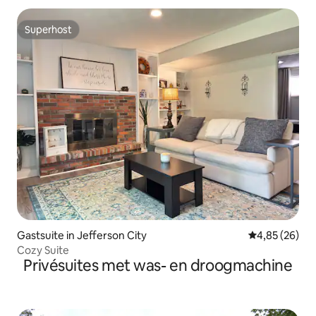
Superhost
Superhost
Gastsuite in Jefferson City
Gemiddelde be
4,85 (26)
Cozy Suite
Privésuites met was- en droogmachine