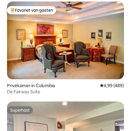
Favoriet van gasten
Topfavoriet van gasten
Privékamer in Columbia
Gemiddelde beo
4,99 (489)
De Fairway Suite
Superhost
Superhost