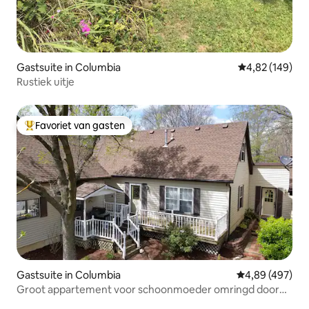
Gastsuite in Columbia
Gemiddelde beo
4,82 (149)
Rustiek uitje
Favoriet van gasten
Topfavoriet van gasten
Gastsuite in Columbia
Gemiddelde beo
4,89 (497)
Groot appartement voor schoonmoeder omringd door
park