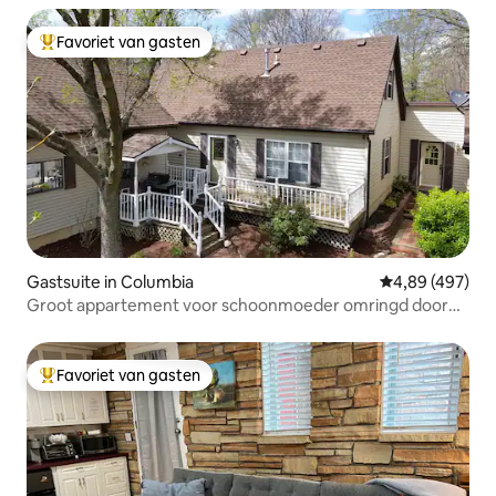
Favoriet van gasten
Topfavoriet van gasten
Gastsuite in Columbia
Gemiddelde beo
4,89 (497)
Groot appartement voor schoonmoeder omringd door
park
Favoriet van gasten
Topfavoriet van gasten