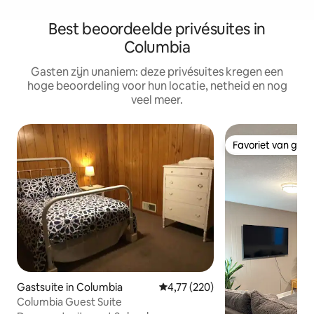
Best beoordeelde privésuites in
Columbia
Gasten zijn unaniem: deze privésuites kregen een
hoge beoordeling voor hun locatie, netheid en nog
veel meer.
Favoriet van gas
Favoriet van gas
Gastsuite in Columbia
Gemiddelde beoordeling van 4,7
4,77 (220)
Columbia Guest Suite