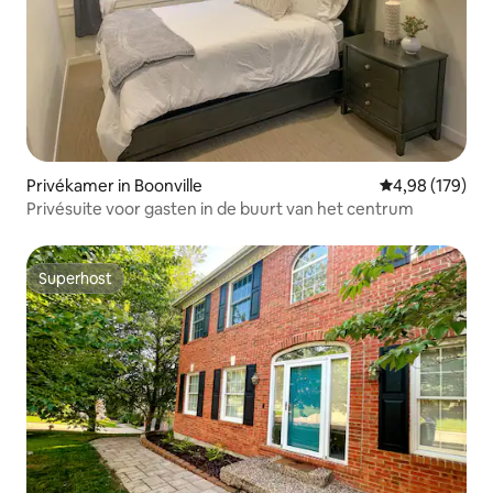
Privékamer in Boonville
Gemiddelde beo
4,98 (179)
Privésuite voor gasten in de buurt van het centrum
Superhost
Superhost