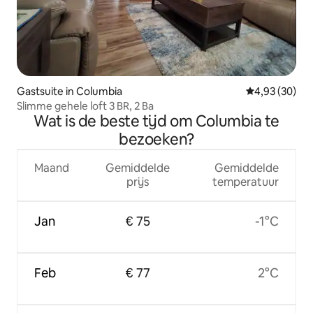
Gastsuite in Columbia
Gemiddelde be
4,93 (30)
Slimme gehele loft 3 BR, 2 Ba
Wat is de beste tijd om Columbia te
bezoeken?
Maand
Gemiddelde
Gemiddelde
prijs
temperatuur
Jan
€ 75
-1°C
Feb
€ 77
2°C