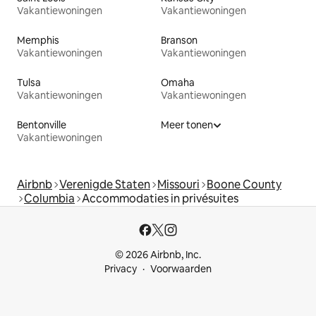
Vakantiewoningen
Vakantiewoningen
Memphis
Branson
Vakantiewoningen
Vakantiewoningen
Tulsa
Omaha
Vakantiewoningen
Vakantiewoningen
Bentonville
Meer tonen
Vakantiewoningen
Airbnb
Verenigde Staten
Missouri
Boone County
Columbia
Accommodaties in privésuites
© 2026 Airbnb, Inc.
Privacy
Voorwaarden