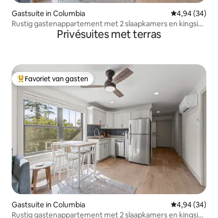
Gastsuite in Columbia
Gemiddelde be
4,94 (34)
Rustig gastenappartement met 2 slaapkamers en kingsize
Privésuites met terras
bed | Boerderij van 20 hectare
Favoriet van gasten
Topfavoriet van gasten
Gastsuite in Columbia
Gemiddelde be
4,94 (34)
Rustig gastenappartement met 2 slaapkamers en kingsize