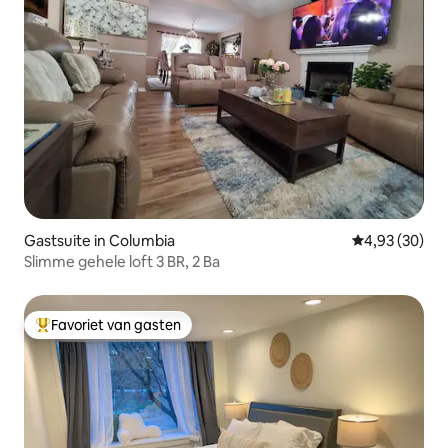
Gastsuite in Columbia
Gemiddelde be
4,93 (30)
Slimme gehele loft 3 BR, 2 Ba
Favoriet van gasten
Topfavoriet van gasten