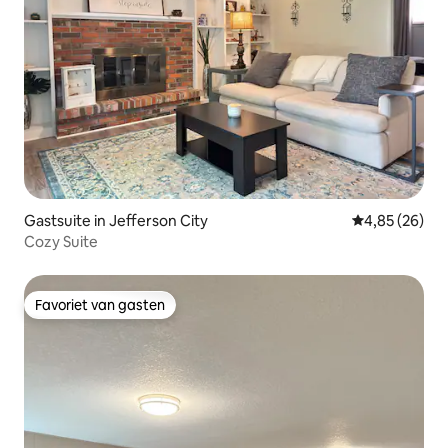
Gastsuite in Jefferson City
Gemiddelde be
4,85 (26)
Cozy Suite
Favoriet van gasten
Favoriet van gasten