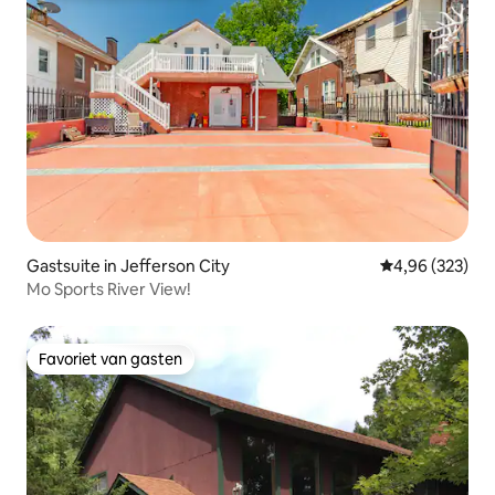
Gastsuite in Jefferson City
Gemiddelde beo
4,96 (323)
Mo Sports River View!
Favoriet van gasten
Favoriet van gasten