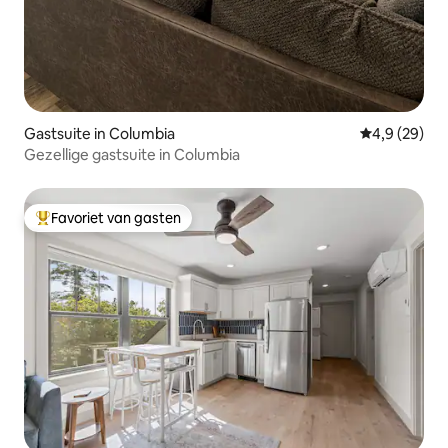
Gastsuite in Columbia
Gemiddelde b
4,9 (29)
Gezellige gastsuite in Columbia
Favoriet van gasten
Topfavoriet van gasten