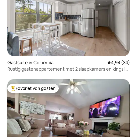
Gastsuite in Columbia
Gemiddelde be
4,94 (34)
Rustig gastenappartement met 2 slaapkamers en kingsize
bed | Boerderij van 20 hectare
Favoriet van gasten
Topfavoriet van gasten