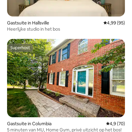
Gastsuite in Hallsville
Gemiddelde be
4,99 (95)
Heerlijke studio in het bos
Superhost
Superhost
Gastsuite in Columbia
Gemiddelde b
4,9 (70)
5 minuten van MU, Home Gym, privé uitzicht op het bos!