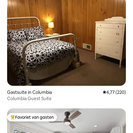
Gastsuite in Columbia
Gemiddelde beo
4,77 (220)
Columbia Guest Suite
Favoriet van gasten
Topfavoriet van gasten