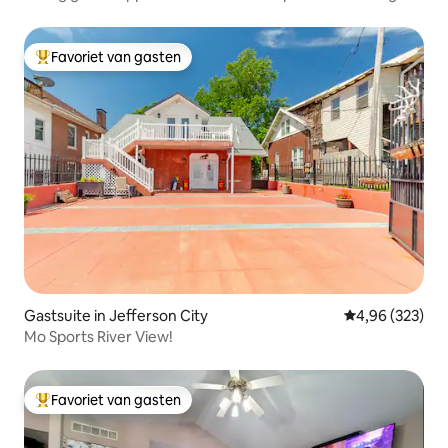
bed | Boerderij van 20 hectare
Favoriet van gasten
Topfavoriet van gasten
Gastsuite in Jefferson City
Gemiddelde beo
4,96 (323)
Mo Sports River View!
Favoriet van gasten
Topfavoriet van gasten