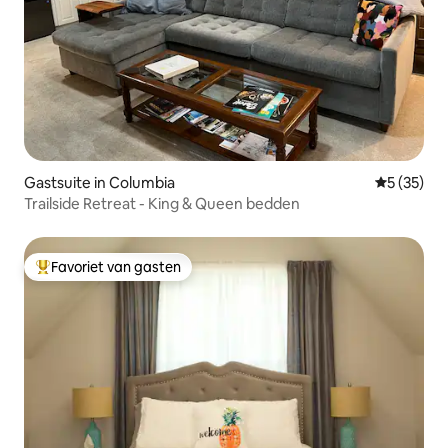
Gastsuite in Columbia
Gemiddelde
5 (35)
Trailside Retreat - King & Queen bedden
Favoriet van gasten
Topfavoriet van gasten