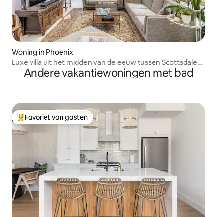
Woning in Phoenix
Luxe villa uit het midden van de eeuw tussen Scottsdale
Andere vakantiewoningen met bad
en Phoenix
Favoriet van gasten
Topfavoriet van gasten