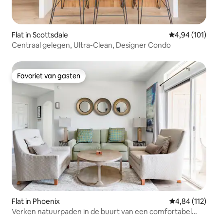
Flat in Scottsdale
Gemiddelde beo
4,94 (101)
Centraal gelegen, Ultra-Clean, Designer Condo
Favoriet van gasten
Favoriet van gasten
Flat in Phoenix
Gemiddelde beo
4,84 (112)
Verken natuurpaden in de buurt van een comfortabel