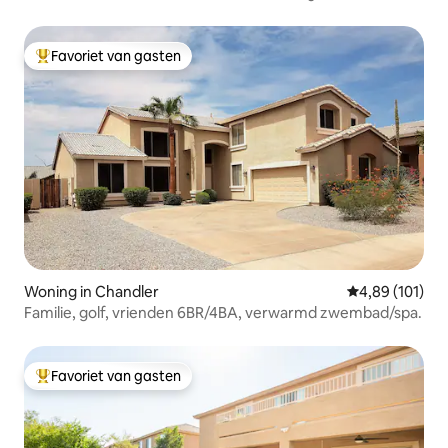
Favoriet van gasten
Topfavoriet van gasten
Woning in Chandler
Gemiddelde beo
4,89 (101)
Familie, golf, vrienden 6BR/4BA, verwarmd zwembad/spa.
Favoriet van gasten
Topfavoriet van gasten