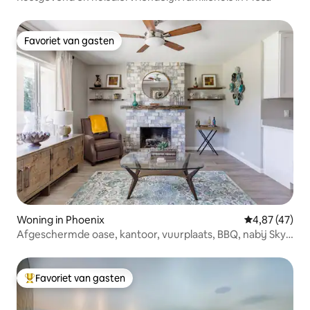
Favoriet van gasten
Favoriet van gasten
Woning in Phoenix
Gemiddelde be
4,87 (47)
Afgeschermde oase, kantoor, vuurplaats, BBQ, nabij Sky
Harbor
Favoriet van gasten
Topfavoriet van gasten