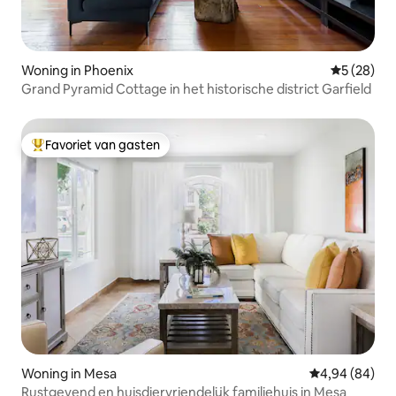
Woning in Phoenix
Gemiddelde
5 (28)
Grand Pyramid Cottage in het historische district Garfield
Favoriet van gasten
Topfavoriet van gasten
Woning in Mesa
Gemiddelde be
4,94 (84)
Rustgevend en huisdiervriendelijk familiehuis in Mesa