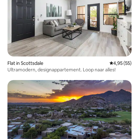
Flat in Scottsdale
Gemiddelde be
4,95 (55)
Ultramodern, designappartement. Loop naar alles!