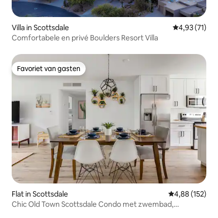
Villa in Scottsdale
Gemiddelde be
4,93 (71)
Comfortabele en privé Boulders Resort Villa
Favoriet van gasten
Favoriet van gasten
Flat in Scottsdale
Gemiddelde beo
4,88 (152)
Chic Old Town Scottsdale Condo met zwembad,
wandeling