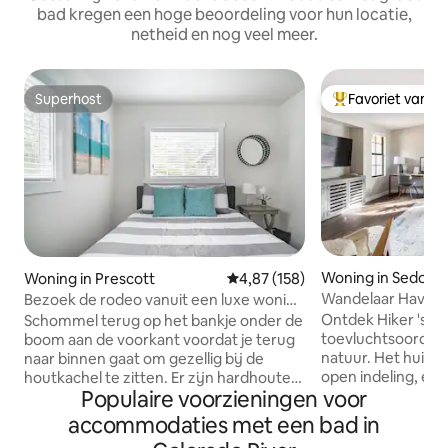
bad kregen een hoge beoordeling voor hun locatie,
netheid en nog veel meer.
Superhost
Favoriet van g
Superhost
Topfavoriet van 
Woning in Sedona
Woning in Prescott
Gemiddelde beoordeling van 4,8
4,87 (158)
Wandelaar Haven -
Bezoek de rodeo vanuit een luxe woning
bergen - Rustige p
in de buurt van het centrum
Ontdek Hiker 's Ha
Schommel terug op het bankje onder de
achterkant
toevluchtsoord o
boom aan de voorkant voordat je terug
natuur. Het huis i
naar binnen gaat om gezellig bij de
open indeling, ee
houtkachel te zitten. Er zijn hardhouten
Populaire voorzieningen voor
uit het midden va
vloeren en zichtbare balken, met veel
houtafwerkingen, 
luxe ertussen, van een hemelbed tot
accommodaties met een bad in
contrasterende t
een betegelde badkamer met bad. (Er is