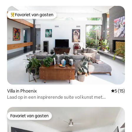
appartement en 3 zwembaden
Favoriet van gasten
Topfavoriet van gasten
Villa in Phoenix
Gemiddeld
5 (15)
Laad op in een inspirerende suite vol kunst met
weelderige tuinen
Favoriet van gasten
Favoriet van gasten