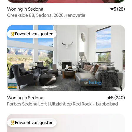
Woning in Sedona
Gemiddelde
5 (28)
Creekside 88, Sedona, 2026, renovatie
Favoriet van gasten
Topfavoriet van gasten
Woning in Sedona
Gemiddelde 
5 (240)
Forbes Sedona Loft | Uitzicht op Red Rock + bubbelbad
Favoriet van gasten
Topfavoriet van gasten