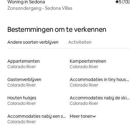
Woning in Sedona
Gemiddeld
5 (13)
Zonsondergang - Sedona Villas
Bestemmingen om te verkennen
Andere soorten verblijven
Activiteiten
Appartementen
Kampeerterreinen
Colorado River
Colorado River
Gastenverblijven
Accommodaties in tiny houses
Colorado River
Colorado River
Houten huisjes
Accommodaties nabij de skipiste
Colorado River
Colorado River
Accommodaties nabij een strand
Meer tonen
Colorado River