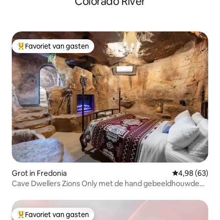
Colorado River
Favoriet van gasten
Topfavoriet van gasten
Grot in Fredonia
Gemiddelde be
4,98 (63)
Cave Dwellers Zions Only met de hand gebeeldhouwde
grot
Favoriet van gasten
Topfavoriet van gasten