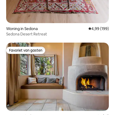
Woning in Sedona
Gemiddelde beo
4,99 (199)
Sedona Desert Retreat
Favoriet van gasten
Favoriet van gasten