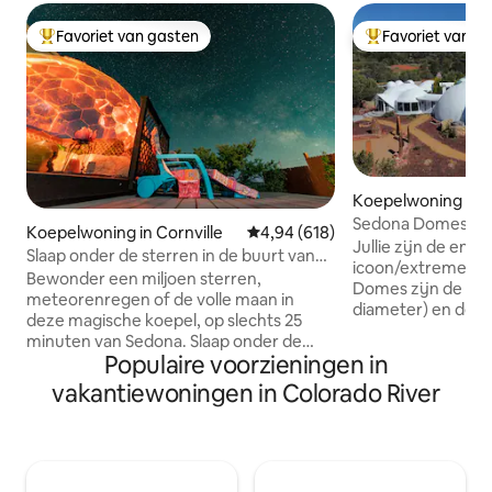
Favoriet van gasten
Favoriet van g
Topfavoriet van gasten
Topfavoriet van 
Koepelwoning in 
Sedona Domes 5-
Koepelwoning in Cornville
Gemiddelde beoordeling van 4,9
4,94 (618)
Extreme Home - 
Jullie zijn de enig
Slaap onder de sterren in de buurt van
icoon/extreme ko
Sedona!
Bewonder een miljoen sterren,
Domes zijn de twe
meteorenregen of de volle maan in
diameter) en de ho
deze magische koepel, op slechts 25
totaal meer dan2.
minuten van Sedona. Slaap onder de
Loop in de ring va
Populaire voorzieningen in
sterren op een comfortabel bed in de
het Labyrint, kij
koepel of in de nabijgelegen
vakantiewoningen in Colorado River
ondergaat. Ontsp
'tuinschuur'. Ontspan op de patio's
Dome met open h
rondom dit verborgen woestijnparadijs.
banken en vleugel
Toegang tot nabijgelegen paden en
8" dikke muren, in
ruïnes. Minder dan 2 mijl wandelen naar
Room of de wentel
een adembenemend uitzicht op de