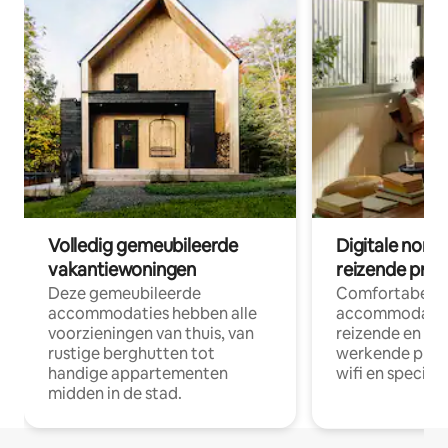
Volledig gemeubileerde
Digitale nom
vakantiewoningen
reizende prof
Deze gemeubileerde
Comfortabele
accommodaties hebben alle
accommodatie
voorzieningen van thuis, van
reizende en op
rustige berghutten tot
werkende profe
handige appartementen
wifi en special
midden in de stad.