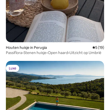
Houten huisje in Perugia
Gemiddelde
5 (19)
Passiflora•Stenen huisje•Open haard•Uitzicht op Umbrië
Luxe
Luxe