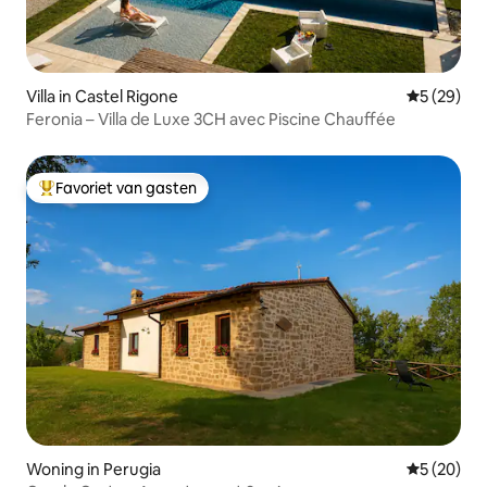
Villa in Castel Rigone
Gemiddelde
5 (29)
Feronia – Villa de Luxe 3CH avec Piscine Chauffée
Favoriet van gasten
Topfavoriet van gasten
Woning in Perugia
Gemiddelde
5 (20)