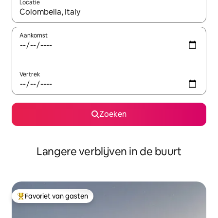
Locatie
Wanneer er resultaten beschikbaar zijn, maak je een keuze met 
Aankomst
Vertrek
Zoeken
Langere verblijven in de buurt
Favoriet van gasten
Topfavoriet van gasten