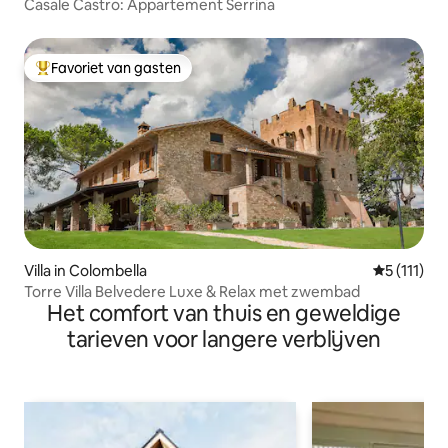
Casale Castro: Appartement Serrina
Favoriet van gasten
Topfavoriet van gasten
Villa in Colombella
Gemiddelde
5 (111)
Torre Villa Belvedere Luxe & Relax met zwembad
Het comfort van thuis en geweldige
tarieven voor langere verblijven