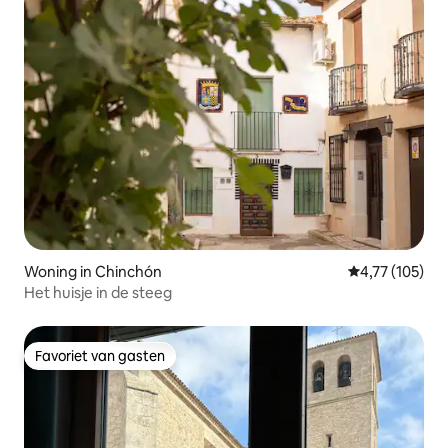
Woning in Chinchón
Gemiddelde beo
4,77 (105)
Het huisje in de steeg
Favoriet van gasten
Favoriet van gasten