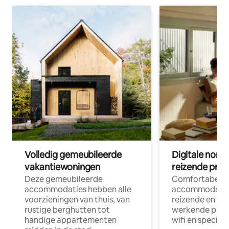
Volledig gemeubileerde
Digitale nom
vakantiewoningen
reizende prof
Deze gemeubileerde
Comfortabele
accommodaties hebben alle
accommodatie
voorzieningen van thuis, van
reizende en op
rustige berghutten tot
werkende profe
handige appartementen
wifi en special