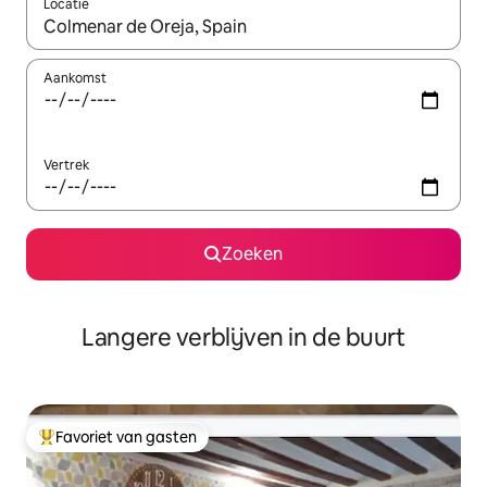
Locatie
Wanneer er resultaten beschikbaar zijn, maak je een keuze met 
Aankomst
Vertrek
Zoeken
Langere verblijven in de buurt
Favoriet van gasten
Topfavoriet van gasten