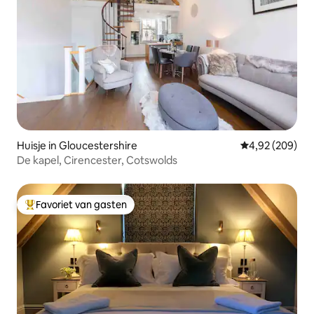
Huisje in Gloucestershire
Gemiddelde beo
4,92 (209)
De kapel, Cirencester, Cotswolds
Favoriet van gasten
Topfavoriet van gasten