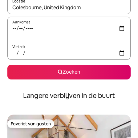
Locatie
Wanneer er resultaten beschikbaar zijn, maak je een keuze met 
Aankomst
Vertrek
Zoeken
Langere verblijven in de buurt
Favoriet van gasten
Favoriet van gasten