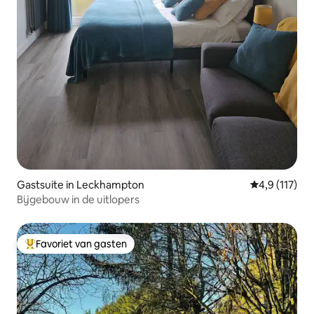
Gastsuite in Leckhampton
Gemiddelde b
4,9 (117)
Bijgebouw in de uitlopers
Favoriet van gasten
Topfavoriet van gasten