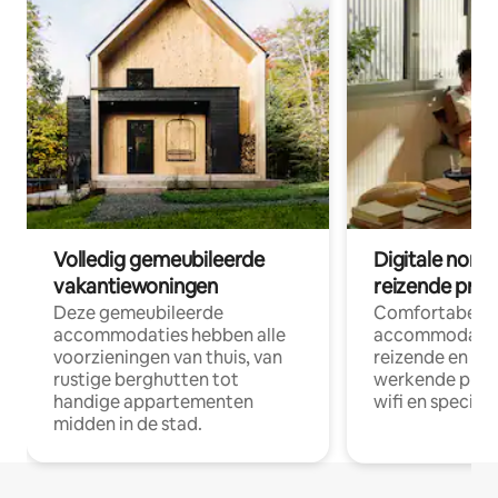
Volledig gemeubileerde
Digitale nom
vakantiewoningen
reizende prof
Deze gemeubileerde
Comfortabele
accommodaties hebben alle
accommodatie
voorzieningen van thuis, van
reizende en op
rustige berghutten tot
werkende profe
handige appartementen
wifi en special
midden in de stad.