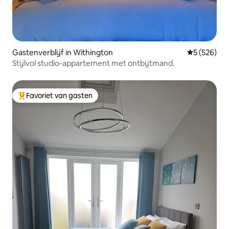
Gastenverblijf in Withington
Gemiddelde 
5 (526)
Stijlvol studio-appartement met ontbijtmand.
Favoriet van gasten
Topfavoriet van gasten