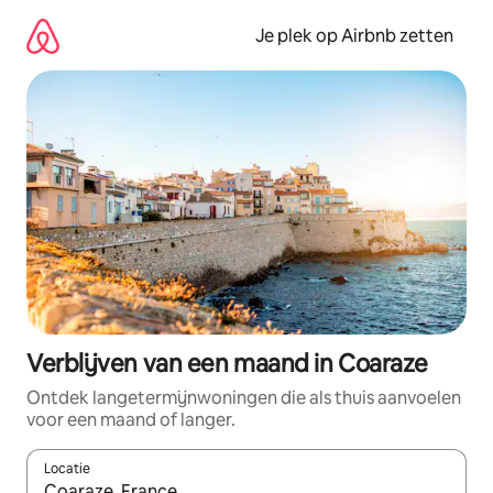
Ga
direct
Je plek op Airbnb zetten
naar
inhoud
Verblijven van een maand in Coaraze
Ontdek langetermijnwoningen die als thuis aanvoelen
voor een maand of langer.
Locatie
Wanneer er resultaten beschikbaar zijn, maak je een keuze met 