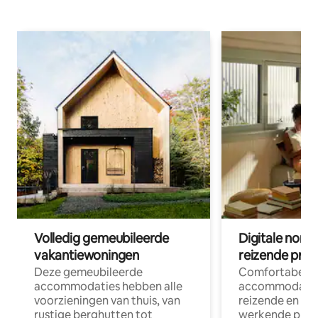
Volledig gemeubileerde
Digitale nom
vakantiewoningen
reizende prof
Deze gemeubileerde
Comfortabele
accommodaties hebben alle
accommodatie
voorzieningen van thuis, van
reizende en op
rustige berghutten tot
werkende profe