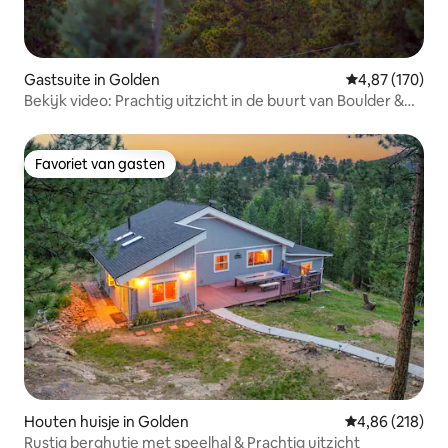
Gastsuite in Golden
Gemiddelde beo
4,87 (170)
Bekijk video: Prachtig uitzicht in de buurt van Boulder &
Golden
Favoriet van gasten
Favoriet van gasten
Houten huisje in Golden
Gemiddelde beo
4,86 (218)
Rustig berghutje met speelhal & Prachtig uitzicht