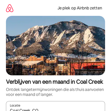
Ga
direct
Je plek op Airbnb zetten
naar
inhoud
Verblijven van een maand in Coal Creek
Ontdek langetermijnwoningen die als thuis aanvoelen
voor een maand of langer.
Locatie
Wanneer er resultaten beschikbaar zijn, maak je een keuze met 