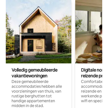
Volledig gemeubileerde
Digitale nom
vakantiewoningen
reizende prof
Deze gemeubileerde
Comfortabele
accommodaties hebben alle
accommodatie
voorzieningen van thuis, van
reizende en op
rustige berghutten tot
werkende profe
handige appartementen
wifi en special
midden in de stad.