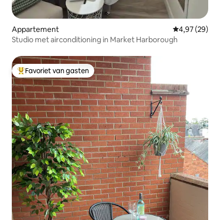
Appartement
Gemiddelde be
4,97 (29)
Studio met airconditioning in Market Harborough
Favoriet van gasten
Topfavoriet van gasten