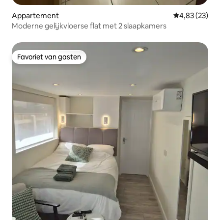
Appartement
Gemiddelde be
4,83 (23)
Moderne gelijkvloerse flat met 2 slaapkamers
Favoriet van gasten
Favoriet van gasten