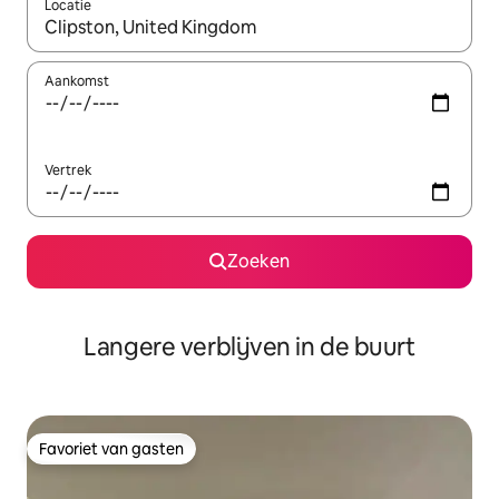
Locatie
Wanneer er resultaten beschikbaar zijn, maak je een keuze met 
Aankomst
Vertrek
Zoeken
Langere verblijven in de buurt
Favoriet van gasten
Favoriet van gasten