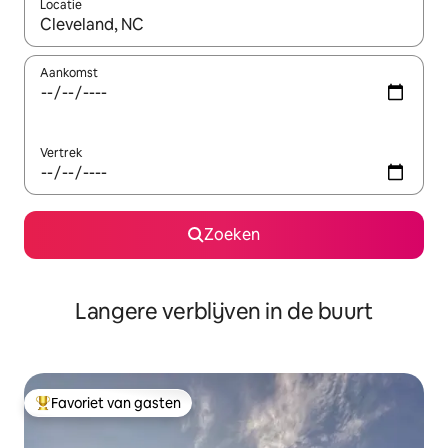
Locatie
Wanneer er resultaten beschikbaar zijn, maak je een keuze met 
Aankomst
Vertrek
Zoeken
Langere verblijven in de buurt
Favoriet van gasten
Topfavoriet van gasten