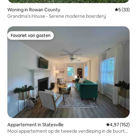
Woning in Rowan County
Gemiddelde
5 (33)
Grandma's House - Serene moderne boerderij
Favoriet van gasten
Favoriet van gasten
Appartement in Statesville
Gemiddelde beo
4,97 (152)
Mooi appartement op de tweede verdieping in de buurt
van I-40 & I-77