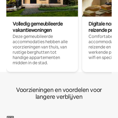
Volledig gemeubileerde
Digitale nom
vakantiewoningen
reizende prof
Deze gemeubileerde
Comfortabele
accommodaties hebben alle
accommodatie
voorzieningen van thuis, van
reizende en op
rustige berghutten tot
werkende profe
handige appartementen
wifi en special
midden in de stad.
Voorzieningen en voordelen voor
langere verblijven