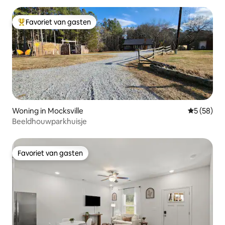
Favoriet van gasten
Topfavoriet van gasten
Woning in Mocksville
Gemiddelde
5 (58)
Beeldhouwparkhuisje
Favoriet van gasten
Favoriet van gasten