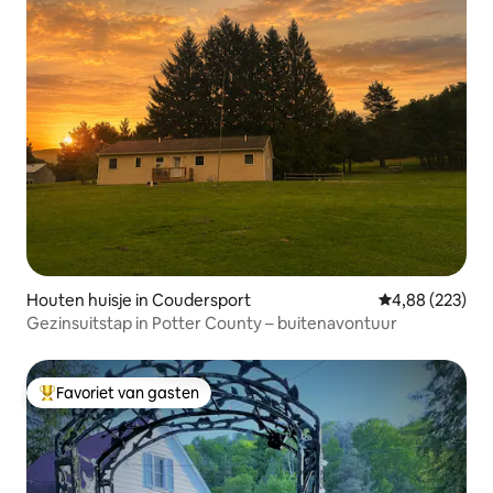
Houten huisje in Coudersport
Gemiddelde beo
4,88 (223)
Gezinsuitstap in Potter County – buitenavontuur
Favoriet van gasten
Topfavoriet van gasten