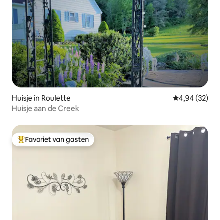
Huisje in Roulette
Gemiddelde be
4,94 (32)
Huisje aan de Creek
Favoriet van gasten
Topfavoriet van gasten