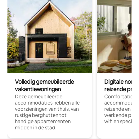
Volledig gemeubileerde
Digitale nom
vakantiewoningen
reizende prof
Deze gemeubileerde
Comfortabele
accommodaties hebben alle
accommodatie
voorzieningen van thuis, van
reizende en op
rustige berghutten tot
werkende profe
handige appartementen
wifi en special
midden in de stad.