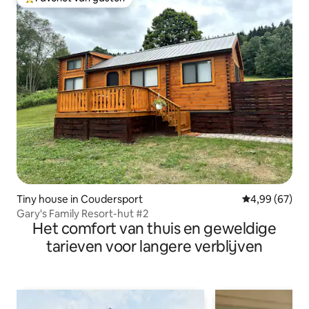
Topfavoriet van gasten
Tiny house in Coudersport
Gemiddelde be
4,99 (67)
Gary's Family Resort-hut #2
Het comfort van thuis en geweldige
tarieven voor langere verblijven