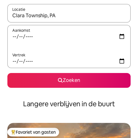
Locatie
Wanneer er resultaten beschikbaar zijn, maak je een keuze met 
Aankomst
Vertrek
Zoeken
Langere verblijven in de buurt
Favoriet van gasten
Topfavoriet van gasten